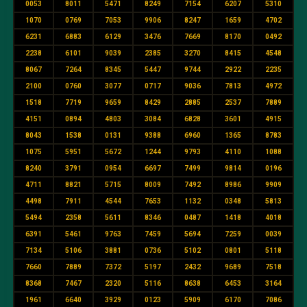
0053
8011
5471
8249
7154
6207
5310
1070
0769
7053
9906
8247
1659
4702
6231
6883
6129
3476
7669
8170
0492
2238
6101
9039
2385
3270
8415
4548
8067
7264
8345
5447
9744
2922
2235
2100
0760
3077
0717
9036
7813
4972
1518
7719
9659
8429
2885
2537
7889
4151
0894
4803
3084
6828
3601
4915
8043
1538
0131
9388
6960
1365
8783
1075
5951
5672
1244
9793
4110
1088
8240
3791
0954
6697
7499
9814
0196
4711
8821
5715
8009
7492
8986
9909
4498
7911
4544
7653
1132
0348
5813
5494
2358
5611
8346
0487
1418
4018
6391
5461
9763
7459
5694
7259
0039
7134
5106
3881
0736
5102
0801
5118
7660
7889
7372
5197
2432
9689
7518
8368
7467
2320
5116
8638
6453
3164
1961
6640
3929
0123
5909
6170
7086