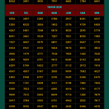
8362
2491
4935
7991
4605
1784
6061
TAHUN 2020
SEN
SEL
RAB
KAM
JUM
SAB
MIN
9356
2497
5209
3786
2937
8241
6047
5250
8322
2056
1852
3376
9729
0430
4267
0401
7368
0874
4533
2595
5774
8091
2461
9524
7207
7551
8330
1983
7427
6067
3075
6891
2207
0647
3775
0354
0921
0153
9654
9874
3815
2832
2900
1979
4771
7924
7950
1443
7023
3283
9059
6751
9815
8449
0192
2020
6239
5769
5632
2777
3112
2972
7410
4347
4307
5187
2505
9099
7582
4027
0403
5968
8797
2105
9629
5246
0473
3590
1741
0638
4151
4198
7483
7436
0369
7552
9747
6495
4416
1791
4177
9849
7315
5050
8699
9714
1200
7879
3097
2784
3903
0731
4962
2555
7817
5098
9595
6947
4593
2643
0446
4470