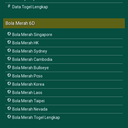
Data Togel Lengkap
Bola Merah 6D
Bola Merah Singapore
Bola Merah HK
Bola Merah Sydney
Bola Merah Cambodia
Bola Merah Bullseye
Bola Merah Pcso
Bola Merah Korea
Bola Merah Laos
Bola Merah Taipei
Bola Merah Nevada
Bola Merah Togel Lengkap