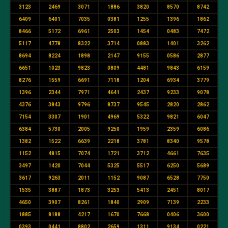
3123
2469
3071
1886
3820
8570
8742
6409
6401
7035
0381
1255
1396
1862
8466
5172
6961
2503
1454
0483
7472
5117
4778
8322
3714
0883
1401
3262
8694
8224
1898
2147
9155
0586
2877
6651
1023
9823
0809
4481
9843
6159
8276
1559
6691
7118
1204
6934
3779
1396
2344
7971
4641
2437
9233
9078
4376
3843
9796
8737
9545
2820
2862
7154
3307
1901
4969
5322
9821
6047
6384
5730
2005
9250
1959
2359
6086
1382
1522
6639
2218
3781
8340
9578
1152
4815
7074
1721
3712
4661
7635
3497
1420
7044
5325
5517
6250
5689
3617
9263
2011
1152
9087
6528
7750
1535
3887
1873
3253
5413
2451
8017
4650
3907
8261
1840
2909
7139
2233
1885
8188
4217
1670
7668
0406
3600
0393
0441
8802
2659
1311
9134
0221