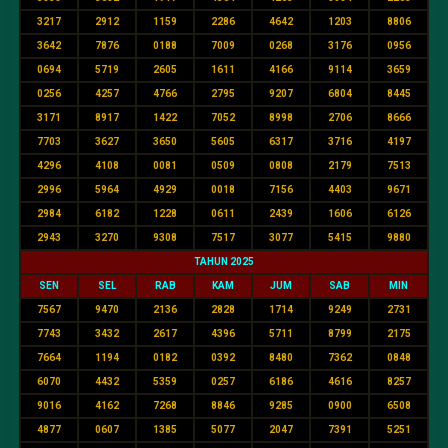
3217
2912
1159
2286
4642
1203
8806
3642
7876
0188
7009
0268
3176
0956
0694
5719
2605
1611
4166
9114
3659
0256
4257
4766
2795
9207
6804
8445
3171
8917
1422
7052
8998
2706
8666
7703
3627
3650
5605
6317
3716
4197
4296
4108
0081
0509
0808
2179
7513
2996
5964
4929
0018
7156
4403
9671
2984
6182
1228
0611
2439
1606
6126
2943
3270
9308
7517
3077
5415
9880
TAHUN 2025
SEN
SEL
RAB
KAM
JUM
SAB
MIN
7567
9470
2136
2828
1714
9249
2731
7743
3432
2617
4396
5711
8799
2175
7664
1194
0182
0392
8480
7362
0848
6070
4432
5359
0257
6186
4616
8257
9016
4162
7268
8846
9285
0900
6508
4877
0607
1385
5077
2047
7391
5251