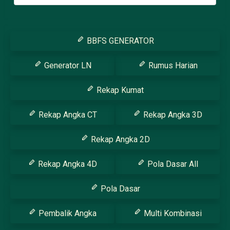
BBFS GENERATOR
Generator LN
Rumus Harian
Rekap Kumat
Rekap Angka CT
Rekap Angka 3D
Rekap Angka 2D
Rekap Angka 4D
Pola Dasar All
Pola Dasar
Pembalik Angka
Multi Kombinasi