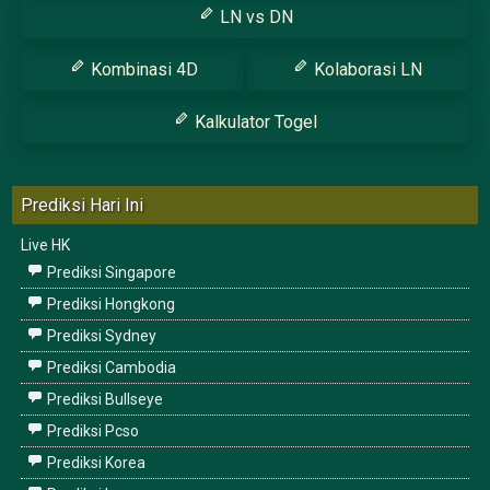
LN vs DN
Kombinasi 4D
Kolaborasi LN
Kalkulator Togel
Prediksi Hari Ini
Live HK
Prediksi Singapore
Prediksi Hongkong
Prediksi Sydney
Prediksi Cambodia
Prediksi Bullseye
Prediksi Pcso
Prediksi Korea