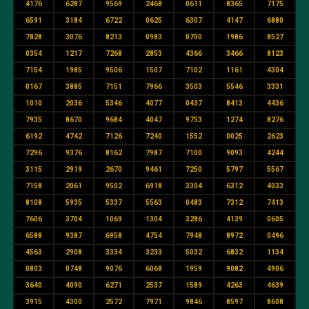
4176
6287
9569
2468
0611
8365
7175
6591
3184
6722
0625
6307
4147
6880
7828
3076
8213
0983
0700
1986
8527
0354
1217
7268
2853
4366
3466
8123
7154
1985
9506
1507
7102
1161
4304
0167
3885
7151
7966
3503
5546
3331
1010
2036
5346
4077
0437
8413
4436
7935
8670
9684
4047
9753
1274
8276
6192
4742
7126
7240
1552
0025
2623
7296
9376
8162
7987
7100
9093
4244
3115
2919
2670
9461
7250
5797
5567
7158
2061
9502
6918
3304
6312
4033
8108
5935
5337
5563
0483
7312
7413
7606
3704
1069
1304
3286
4139
0605
6588
9387
6958
4754
7948
8972
0496
4563
2908
3334
3233
5032
6832
1134
0803
0748
9076
6068
1959
9082
4906
3640
4090
6271
2537
1589
4263
4639
3915
4300
2572
7971
9846
8597
8608