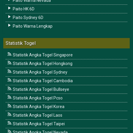
Paito Warna Nevada
Paito HK 6D
Paito Sydney 6D
Paito Warna Lengkap
Statistik Togel
Statistik Angka Togel Singapore
Statistik Angka Togel Hongkong
Statistik Angka Togel Sydney
Statistik Angka Togel Cambodia
Statistik Angka Togel Bullseye
Statistik Angka Togel Pcso
Statistik Angka Togel Korea
Statistik Angka Togel Laos
Statistik Angka Togel Taipei
Statistik Angka Togel Nevada