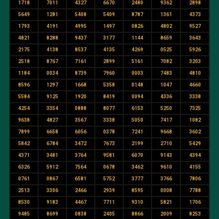
1718
7011
4327
6670
2480
9362
2898
5649
1281
5408
5409
8787
1361
4373
1793
4191
4995
1497
0826
4802
9527
4821
8288
9437
3177
1144
8659
3643
2175
4138
8537
4135
4269
0525
5926
2518
8767
7161
2899
5161
7082
3203
1184
0034
8739
7960
0003
7483
4810
8596
1297
1668
5358
0148
1047
4660
5584
9125
1920
8419
0094
4336
3338
4254
3354
0888
8077
6153
5250
7325
9638
4827
3567
3338
5050
7417
1082
7899
6658
6056
0378
7241
9668
3602
5842
6784
3472
7673
2199
2710
5429
4371
3481
3764
9581
6070
9143
4394
6326
5912
7564
0678
3462
9610
4155
0761
0867
6581
5752
3777
3766
7806
2513
3306
2466
2939
8595
0008
7788
8530
9183
4467
7711
9310
5821
1706
9485
8699
0838
2405
8866
2009
8253