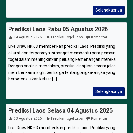
Selengkapnya
Prediksi Laos Rabu 05 Agustus 2026
04 Agustus 2026
Prediksi Togel Laos
Komentar
Live Draw HK 6D memberikan prediksi Laos Prediksi yang
akurat dan terpercaya ini sangat membantu para pemain
togel dalam meningkatkan peluang kemenangan mereka.
Dengan analisis mendalam, prediksi disajikan secara jelas,
memberikan insight berharga tentang angka-angka yang
berpotensi akan keluar [...]
Selengkapnya
Prediksi Laos Selasa 04 Agustus 2026
03 Agustus 2026
Prediksi Togel Laos
Komentar
Live Draw HK 6D memberikan prediksi Laos Prediksi yang