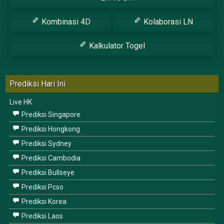
Kombinasi 4D
Kolaborasi LN
Kalkulator Togel
Prediksi Hari Ini
Live HK
Prediksi Singapore
Prediksi Hongkong
Prediksi Sydney
Prediksi Cambodia
Prediksi Bullseye
Prediksi Pcso
Prediksi Korea
Prediksi Laos