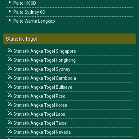
Paito HK 6D
Paito Sydney 6D
Paito Warna Lengkap
Statistik Togel
Statistik Angka Togel Singapore
Statistik Angka Togel Hongkong
Statistik Angka Togel Sydney
Statistik Angka Togel Cambodia
Statistik Angka Togel Bullseye
Statistik Angka Togel Pcso
Statistik Angka Togel Korea
Statistik Angka Togel Laos
Statistik Angka Togel Taipei
Statistik Angka Togel Nevada