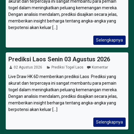
akurat dan terpercaya ini sangat membantu para pemain
togel dalam meningkatkan peluang kemenangan mereka.
Dengan analisis mendalam, prediksi disajikan secara jelas,
memberikan insight berharga tentang angka-angka yang
berpotensi akan keluar [...]
Selengkapnya
Prediksi Laos Senin 03 Agustus 2026
02 Agustus 2026
Prediksi Togel Laos
Komentar
Live Draw HK 6D memberikan prediksi Laos Prediksi yang
akurat dan terpercaya ini sangat membantu para pemain
togel dalam meningkatkan peluang kemenangan mereka.
Dengan analisis mendalam, prediksi disajikan secara jelas,
memberikan insight berharga tentang angka-angka yang
berpotensi akan keluar [...]
Selengkapnya