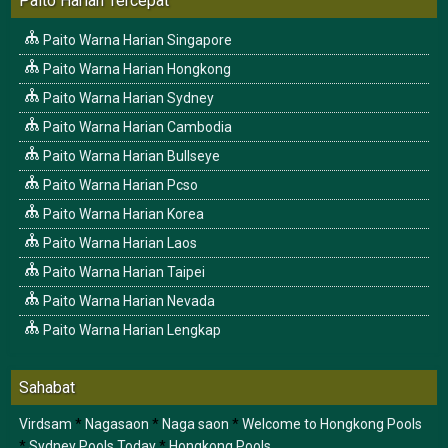
Paito Harian Tercepat
Paito Warna Harian Singapore
Paito Warna Harian Hongkong
Paito Warna Harian Sydney
Paito Warna Harian Cambodia
Paito Warna Harian Bullseye
Paito Warna Harian Pcso
Paito Warna Harian Korea
Paito Warna Harian Laos
Paito Warna Harian Taipei
Paito Warna Harian Nevada
Paito Warna Harian Lengkap
Sahabat
Virdsam
*
Nagasaon
*
Naga saon
*
Welcome to Hongkong Pools
*
Sydney Pools Today
*
Hongkong Pools