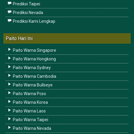
Prediksi Taipei
Prediksi Nevada
Prediksi Kami Lengkap
Paito Hari Ini
Paito Warna Singapore
Paito Warna Hongkong
Paito Warna Sydney
Paito Warna Cambodia
Paito Warna Bullseye
Paito Warna Pcso
Paito Warna Korea
Paito Warna Laos
Paito Warna Taipei
Paito Warna Nevada