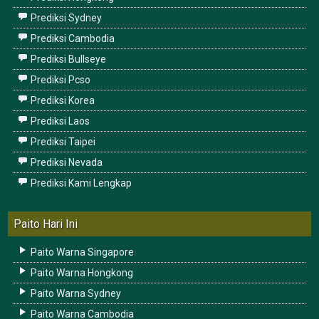
Prediksi Sydney
Prediksi Cambodia
Prediksi Bullseye
Prediksi Pcso
Prediksi Korea
Prediksi Laos
Prediksi Taipei
Prediksi Nevada
Prediksi Kami Lengkap
Paito Hari Ini
Paito Warna Singapore
Paito Warna Hongkong
Paito Warna Sydney
Paito Warna Cambodia