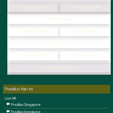
Rekap Angka 4D
Pola Dasar All
Pola Dasar
Pembalik Angka
Multi Kombinasi
LN vs DN
Kombinasi 4D
Kolaborasi LN
Kalkulator Togel
Prediksi Hari Ini
Live HK
Prediksi Singapore
Prediksi Hongkong