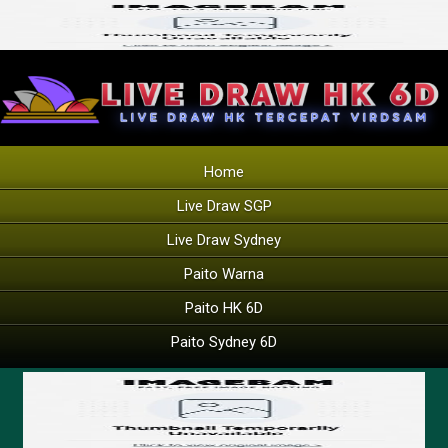
Home
Live Draw SGP
Live Draw Sydney
Paito Warna
Paito HK 6D
Paito Sydney 6D