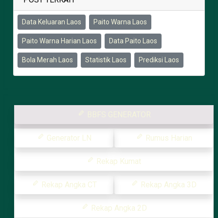
Data Keluaran Laos
Paito Warna Laos
Paito Warna Harian Laos
Data Paito Laos
Bola Merah Laos
Statistik Laos
Prediksi Laos
BBFS GENERATOR
Generator LN
Rumus Harian
Rekap Kumat
Rekap Angka CT
Rekap Angka 3D
Rekap Angka 2D