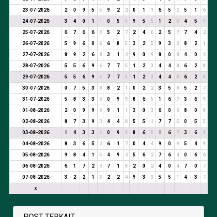
23-07-2026
2
0
9
5
5
9
2
2
0
1
1
6
5
2
5
1
6
24-07-2026
3
4
0
1
1
0
5
5
9
5
5
1
2
3
4
5
9
25-07-2026
6
7
6
6
3
5
2
7
2
4
6
2
5
7
7
4
2
26-07-2026
5
9
6
0
6
6
8
5
3
2
5
9
3
3
8
2
1
27-07-2026
8
9
2
6
8
3
1
4
9
0
9
8
0
8
4
0
4
28-07-2026
5
5
6
9
6
7
7
5
1
2
3
4
4
8
6
2
8
29-07-2026
5
5
6
9
6
7
7
5
1
2
3
4
4
8
6
2
8
30-07-2026
0
7
5
3
8
8
2
1
0
2
2
3
5
8
5
2
7
31-07-2026
5
8
3
3
6
0
9
9
8
6
5
1
6
7
3
6
9
01-08-2026
2
0
9
9
9
9
1
1
3
0
3
6
0
6
8
0
8
02-08-2026
8
7
3
9
3
4
4
8
5
5
1
7
7
5
0
5
5
03-08-2026
1
4
3
3
6
0
9
9
8
6
5
1
6
7
3
6
9
04-08-2026
8
3
6
5
2
6
1
7
0
4
4
9
0
9
5
4
9
05-08-2026
9
8
4
1
5
4
9
4
5
6
2
7
6
4
0
6
6
06-08-2026
6
1
7
2
9
7
1
8
2
0
2
4
0
4
7
0
7
07-08-2026
3
2
2
1
3
2
2
4
9
3
3
5
5
1
4
3
7
x
POST TERKAIT