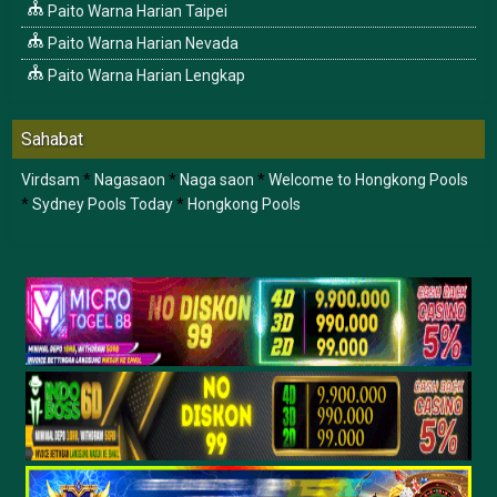
Paito Warna Harian Taipei
Paito Warna Harian Nevada
Paito Warna Harian Lengkap
Sahabat
Virdsam
*
Nagasaon
*
Naga saon
*
Welcome to Hongkong Pools
*
Sydney Pools Today
*
Hongkong Pools