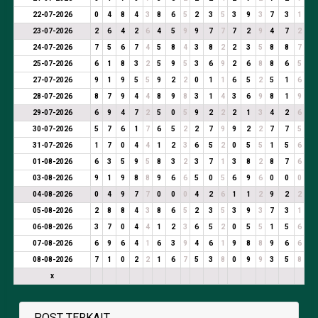
22-07-2026
0
4
8
4
3
8
6
5
2
3
5
3
9
3
7
3
1
23-07-2026
2
6
4
2
6
4
5
9
9
7
7
7
2
9
4
7
2
24-07-2026
7
5
6
7
4
5
8
4
3
8
2
2
3
5
8
8
7
25-07-2026
6
1
8
3
2
5
9
5
3
6
9
2
6
8
8
6
5
27-07-2026
9
1
9
5
5
9
2
2
0
1
1
6
5
2
5
1
6
28-07-2026
8
7
9
4
4
8
9
8
3
1
4
3
6
9
8
1
9
29-07-2026
6
9
4
7
2
5
0
5
9
2
2
2
1
3
4
2
6
30-07-2026
5
7
6
1
7
6
5
2
2
7
9
9
2
2
7
7
5
31-07-2026
1
7
0
4
4
1
2
3
6
5
2
0
5
5
1
5
6
01-08-2026
6
3
5
9
5
8
3
2
3
7
1
3
8
2
8
7
6
03-08-2026
9
1
9
8
8
9
6
6
5
0
5
6
9
6
0
0
0
04-08-2026
0
4
9
7
7
0
0
0
4
2
6
1
1
2
9
2
2
05-08-2026
2
8
8
4
3
8
6
5
2
3
5
3
9
3
7
3
1
06-08-2026
3
7
0
4
4
1
2
3
6
5
2
0
5
5
1
5
6
07-08-2026
6
9
6
4
1
6
3
9
4
6
1
9
8
8
9
6
6
08-08-2026
7
1
0
2
2
1
6
7
5
3
8
0
9
9
3
5
8
x
POST TERKAIT