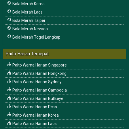
Bola Merah Korea
Bola Merah Laos
Bola Merah Taipei
Bola Merah Nevada
Bola Merah Togel Lengkap
Paito Harian Tercepat
Paito Warna Harian Singapore
Paito Warna Harian Hongkong
Paito Warna Harian Sydney
Paito Warna Harian Cambodia
Paito Warna Harian Bullseye
Paito Warna Harian Pcso
Paito Warna Harian Korea
Paito Warna Harian Laos