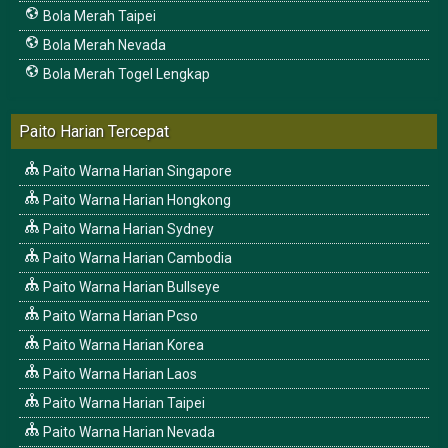
Bola Merah Taipei
Bola Merah Nevada
Bola Merah Togel Lengkap
Paito Harian Tercepat
Paito Warna Harian Singapore
Paito Warna Harian Hongkong
Paito Warna Harian Sydney
Paito Warna Harian Cambodia
Paito Warna Harian Bullseye
Paito Warna Harian Pcso
Paito Warna Harian Korea
Paito Warna Harian Laos
Paito Warna Harian Taipei
Paito Warna Harian Nevada