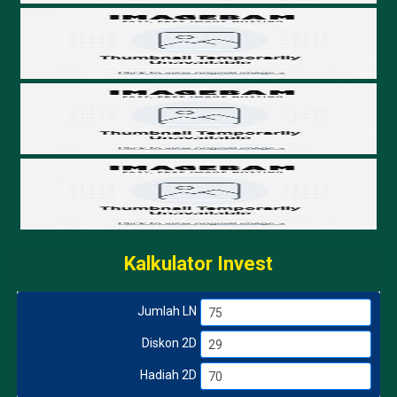
Kalkulator Invest
Jumlah LN
Diskon 2D
Hadiah 2D