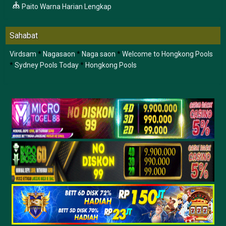
Paito Warna Harian Lengkap
Sahabat
Virdsam
*
Nagasaon
*
Naga saon
*
Welcome to Hongkong Pools
*
Sydney Pools Today
*
Hongkong Pools