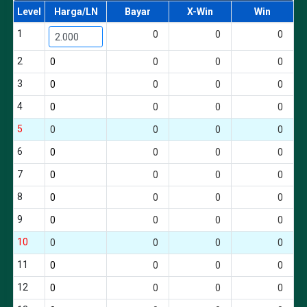
Level
Harga/LN
Bayar
X-Win
Win
1
2
3
4
5
6
7
8
9
10
11
12