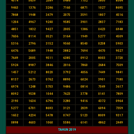
4014
5639
2589
0486
7752
3800
8564
9463
1376
3246
7160
6871
1027
8695
7868
1948
3479
2075
3591
1807
4516
1204
4967
9240
9585
3901
2837
7183
4851
1832
9427
2005
1386
0423
6948
7656
8114
0521
3164
1949
5277
4509
5316
2796
3152
9560
8540
0258
5903
6476
5689
1948
3882
7694
4470
9027
7649
2005
9511
6385
0912
8003
3720
5924
8987
3846
2016
7860
2684
7509
1457
5212
8020
3792
4056
7449
9841
8137
2673
0762
8890
6024
3901
7180
6974
1248
5703
9486
0814
7049
3617
8092
9538
1044
7623
3778
0141
7809
2190
1634
6796
3280
9416
4372
0964
5277
6701
8693
3121
2039
6094
7359
1652
4234
5478
0747
5123
8009
9317
0898
4603
1060
5586
6141
4862
2449
TAHUN 2019