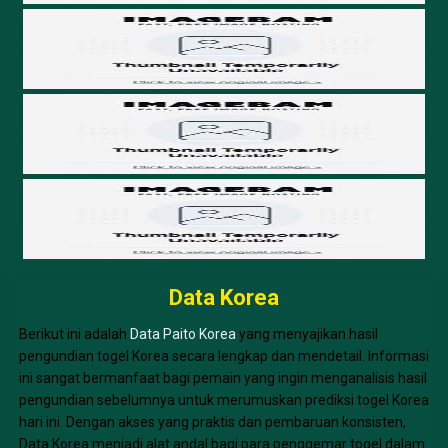
Data Korea
Berikut ini adalah
Data Paito Korea
yang menyajikan hasil
pengundian togel Korea secara lengkap dan mendetail. Informasi
ini sangat bermanfaat bagi pemain yang ingin menganalisis hasil
pengundian sebelumnya untuk merumuskan prediksi togel Korea
hari ini. Dengan akses yang praktis dan pembaruan konsisten,
Data Korea menjadi alat andal bagi para penggemar togel dalam