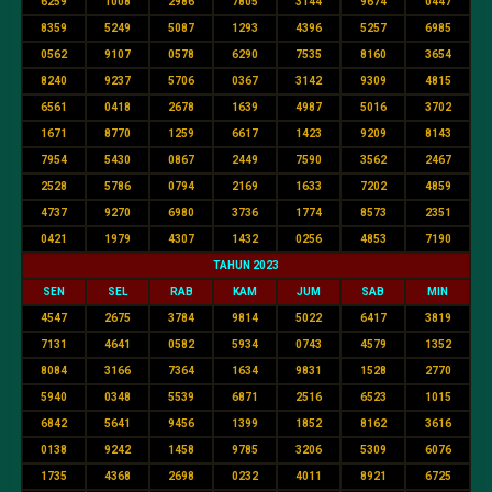
6259
1008
2986
7805
3144
9674
0447
8359
5249
5087
1293
4396
5257
6985
0562
9107
0578
6290
7535
8160
3654
8240
9237
5706
0367
3142
9309
4815
6561
0418
2678
1639
4987
5016
3702
1671
8770
1259
6617
1423
9209
8143
7954
5430
0867
2449
7590
3562
2467
2528
5786
0794
2169
1633
7202
4859
4737
9270
6980
3736
1774
8573
2351
0421
1979
4307
1432
0256
4853
7190
TAHUN 2023
SEN
SEL
RAB
KAM
JUM
SAB
MIN
4547
2675
3784
9814
5022
6417
3819
7131
4641
0582
5934
0743
4579
1352
8084
3166
7364
1634
9831
1528
2770
5940
0348
5539
6871
2516
6523
1015
6842
5641
9456
1399
1852
8162
3616
0138
9242
1458
9785
3206
5309
6076
1735
4368
2698
0232
4011
8921
6725