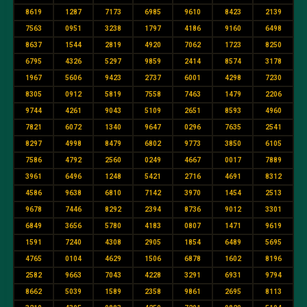
8619
1287
7173
6985
9610
8423
2139
7563
0951
3238
1797
4186
9160
6498
8637
1544
2819
4920
7062
1723
8250
6795
4326
5297
9859
2414
8574
3178
1967
5606
9423
2737
6001
4298
7230
8305
0912
5819
7558
7463
1479
2206
9744
4261
9043
5109
2651
8593
4960
7821
6072
1340
9647
0296
7635
2541
8297
4998
8479
6802
9773
3850
6105
7586
4792
2560
0249
4667
0017
7889
3961
6496
1248
5421
2716
4691
8312
4586
9638
6810
7142
3970
1454
2513
9678
7446
8292
2394
8736
9012
3301
6849
3656
5780
4183
0807
1471
9619
1591
7240
4308
2905
1854
6489
5695
4765
0104
4629
1506
6878
1602
8196
2582
9663
7043
4228
3291
6931
9794
8662
5039
1589
2358
9861
2695
8113