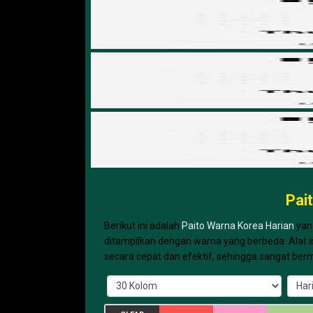
Pai
Berikut ini adalah
Paito Warna Korea Harian
yang
ditampilkan dengan warna yang berbeda. Alat 
secara cepat dan efektif, sehingga sangat be