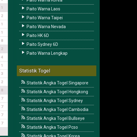
1
Paito Warna Laos
2
Paito Warna Taipei
1
Paito Warna Nevada
1
Paito HK 6D
8
Paito Sydney 6D
2
Paito Warna Lengkap
4
1
Statistik Togel
3
2
Statistik Angka Togel Singapore
8
Statistik Angka Togel Hongkong
7
Statistik Angka Togel Sydney
7
Statistik Angka Togel Cambodia
7
Statistik Angka Togel Bullseye
7
Statistik Angka Togel Pcso
Statistik Angka Togel Korea