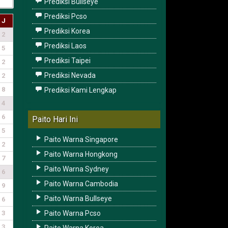
Prediksi Bullseye
Prediksi Pcso
J
Prediksi Korea
2
Prediksi Laos
5
Prediksi Taipei
2
Prediksi Nevada
2
8
Prediksi Kami Lengkap
4
6
Paito Hari Ini
5
Paito Warna Singapore
2
Paito Warna Hongkong
7
Paito Warna Sydney
6
Paito Warna Cambodia
9
Paito Warna Bullseye
6
3
Paito Warna Pcso
3
Paito Warna Korea