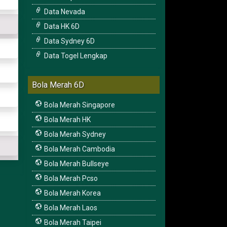
Data Nevada
Data HK 6D
Data Sydney 6D
Data Togel Lengkap
Bola Merah 6D
Bola Merah Singapore
Bola Merah HK
Bola Merah Sydney
Bola Merah Cambodia
Bola Merah Bullseye
Bola Merah Pcso
Bola Merah Korea
Bola Merah Laos
Bola Merah Taipei