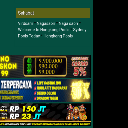
Sahabat
Virdsam
*
Nagasaon
*
Naga saon
*
Welcome to Hongkong Pools
*
Sydney
Pools Today
*
Hongkong Pools