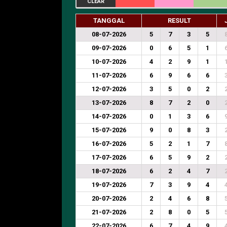
CLEAR
TANGGAL
RESULT
08-07-2026
5
7
3
5
09-07-2026
0
6
5
1
10-07-2026
4
2
9
1
11-07-2026
6
9
6
6
12-07-2026
3
5
0
2
13-07-2026
8
7
2
0
14-07-2026
0
1
3
6
15-07-2026
9
0
8
3
16-07-2026
5
2
1
7
17-07-2026
6
5
9
2
18-07-2026
6
2
4
7
19-07-2026
7
3
9
4
20-07-2026
2
4
6
8
21-07-2026
2
8
0
5
22-07-2026
6
7
4
9