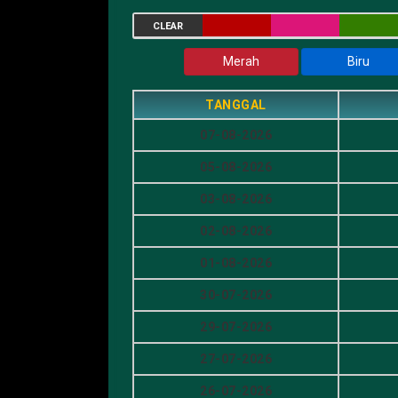
CLEAR
Merah
Biru
TANGGAL
07-08-2026
05-08-2026
03-08-2026
02-08-2026
01-08-2026
30-07-2026
29-07-2026
27-07-2026
26-07-2026