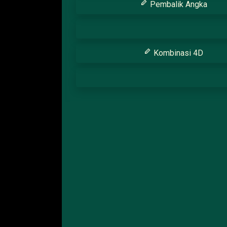
Pembalik Angka
Kombinasi 4D