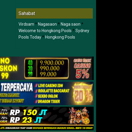
Sahabat
Virdsam
*
Nagasaon
*
Naga saon
*
Welcome to Hongkong Pools
*
Sydney
Pools Today
*
Hongkong Pools