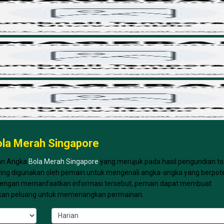
la Merah Singapore
lan Angka
Bola Merah Singapore
yang merujuk pada hasil pengundian to
ering digunakan oleh pemain untuk mengenali angka-angka yang berpot
 Dengan memanfaatkan informasi tersebut, pemain dapat membuat
katkan peluang untuk memenangkan permainan.