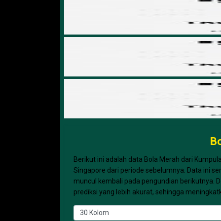
Bo
Berikut ini adalah data Bola Merah dari Kumpu
Singapore dari periode sebelumnya. Data ini s
muncul kembali pada pengundian berikutnya.
prediksi yang lebih akurat, sehingga mening