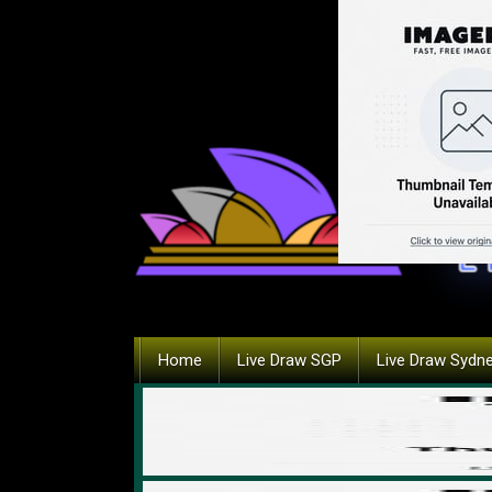
Home
Live Draw SGP
Live Draw Sydn