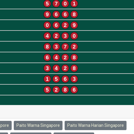
5
7
0
1
9
6
6
8
0
6
2
9
4
2
3
0
8
3
7
2
6
4
2
8
3
4
2
8
1
5
6
3
5
2
8
6
apore
Paito Warna Singapore
Paito Warna Harian Singapore