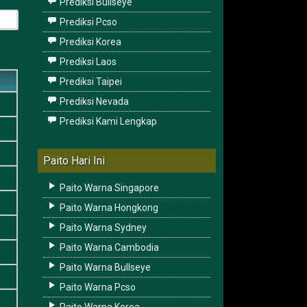
Prediksi Bullseye
Prediksi Pcso
Prediksi Korea
Prediksi Laos
Prediksi Taipei
Prediksi Nevada
Prediksi Kami Lengkap
Paito Hari Ini
Paito Warna Singapore
Paito Warna Hongkong
Paito Warna Sydney
Paito Warna Cambodia
Paito Warna Bullseye
Paito Warna Pcso
Paito Warna Korea