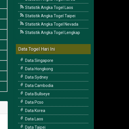
Statistik Angka Togel Laos
Statistik Angka Togel Taipei
Statistik Angka Togel Nevada
Statistik Angka Togel Lengkap
Data Togel Hari Ini
Data Singapore
Data Hongkong
Data Sydney
Data Cambodia
Data Bullseye
Data Pcso
Data Korea
Data Laos
Data Taipei