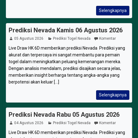
Selengkapnya
Prediksi Nevada Kamis 06 Agustus 2026
05 Agustus 2026
Prediksi Togel Nevada
Komentar
Live Draw HK 6D memberikan prediksi Nevada Prediksi yang
akurat dan terpercaya ini sangat membantu para pemain
togel dalam meningkatkan peluang kemenangan mereka.
Dengan analisis mendalam, prediksi disajikan secara jelas,
memberikan insight berharga tentang angka-angka yang
berpotensi akan keluar [...]
Selengkapnya
Prediksi Nevada Rabu 05 Agustus 2026
04 Agustus 2026
Prediksi Togel Nevada
Komentar
Live Draw HK 6D memberikan prediksi Nevada Prediksi yang