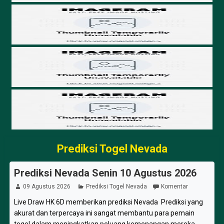
Prediksi Togel Nevada
Prediksi Nevada Senin 10 Agustus 2026
09 Agustus 2026
Prediksi Togel Nevada
Komentar
Live Draw HK 6D memberikan prediksi Nevada Prediksi yang
akurat dan terpercaya ini sangat membantu para pemain