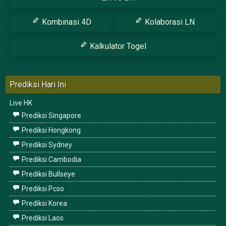
Kombinasi 4D
Kolaborasi LN
Kalkulator Togel
Prediksi Hari Ini
Live HK
Prediksi Singapore
Prediksi Hongkong
Prediksi Sydney
Prediksi Cambodia
Prediksi Bullseye
Prediksi Pcso
Prediksi Korea
Prediksi Laos