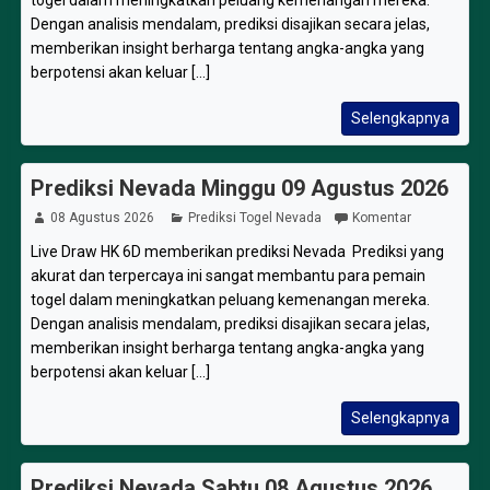
togel dalam meningkatkan peluang kemenangan mereka.
Dengan analisis mendalam, prediksi disajikan secara jelas,
memberikan insight berharga tentang angka-angka yang
berpotensi akan keluar [...]
Selengkapnya
Prediksi Nevada Minggu 09 Agustus 2026
08 Agustus 2026
Prediksi Togel Nevada
Komentar
Live Draw HK 6D memberikan prediksi Nevada Prediksi yang
akurat dan terpercaya ini sangat membantu para pemain
togel dalam meningkatkan peluang kemenangan mereka.
Dengan analisis mendalam, prediksi disajikan secara jelas,
memberikan insight berharga tentang angka-angka yang
berpotensi akan keluar [...]
Selengkapnya
Prediksi Nevada Sabtu 08 Agustus 2026