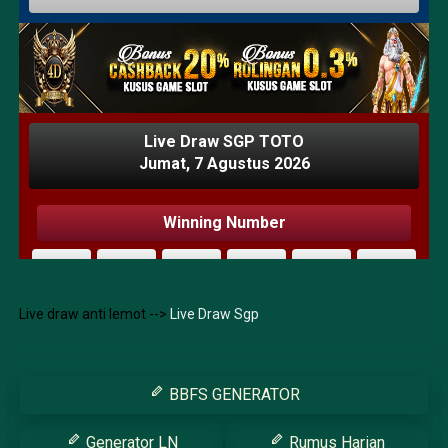
Live draw anti lemot -->
Live Draw Sgp
BBFS GENERATOR
Generator LN
Rumus Harian