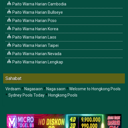
Paito Warna Harian Cambodia
Paito Warna Harian Bullseye
Paito Warna Harian Pcso
Paito Warna Harian Korea
Paito Warna Harian Laos
Paito Warna Harian Taipei
Paito Warna Harian Nevada
Paito Warna Harian Lengkap
Sahabat
Virdsam
*
Nagasaon
*
Naga saon
*
Welcome to Hongkong Pools
*
Sydney Pools Today
*
Hongkong Pools