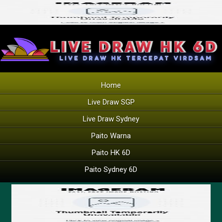
Home
Live Draw SGP
Live Draw Sydney
Paito Warna
Paito HK 6D
Paito Sydney 6D