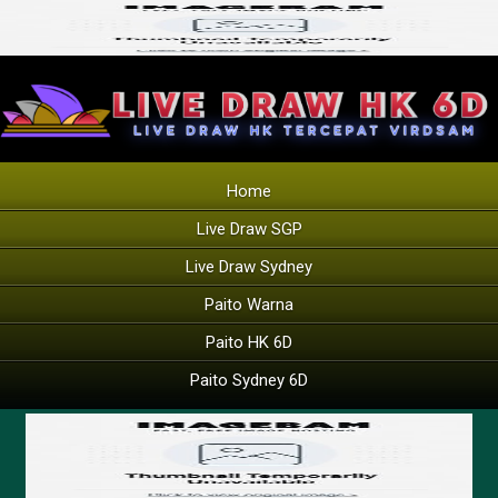
Home
Live Draw SGP
Live Draw Sydney
Paito Warna
Paito HK 6D
Paito Sydney 6D