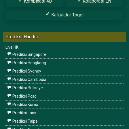
Kombinasi 4D
Kolaborasi LN
Kalkulator Togel
Prediksi Hari Ini
Live HK
Prediksi Singapore
Prediksi Hongkong
Prediksi Sydney
Prediksi Cambodia
Prediksi Bullseye
Prediksi Pcso
Prediksi Korea
Prediksi Laos
Prediksi Taipei