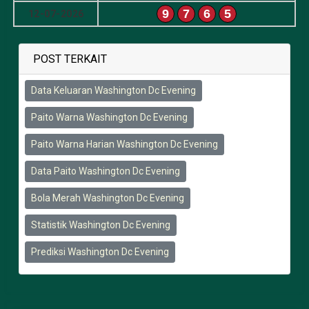
9
7
6
5
12-07-2026
POST TERKAIT
Data Keluaran Washington Dc Evening
Paito Warna Washington Dc Evening
Paito Warna Harian Washington Dc Evening
Data Paito Washington Dc Evening
Bola Merah Washington Dc Evening
Statistik Washington Dc Evening
Prediksi Washington Dc Evening