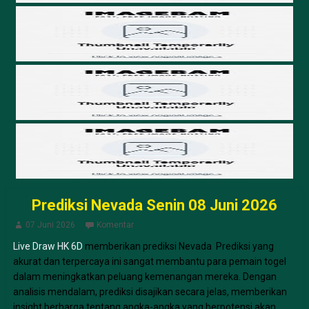
Prediksi Nevada Senin 08 Juni 2026
07 Juni 2026
Komentar
Live Draw HK 6D
memberikan prediksi Nevada Prediksi yang
akurat dan terpercaya ini sangat membantu para pemain togel
dalam meningkatkan peluang kemenangan mereka. Dengan
analisis mendalam, prediksi disajikan secara jelas, memberikan
insight berharga tentang angka-angka yang berpotensi akan