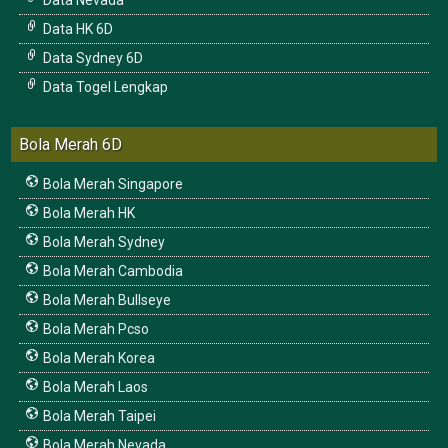
Data Nevada
Data HK 6D
Data Sydney 6D
Data Togel Lengkap
Bola Merah 6D
Bola Merah Singapore
Bola Merah HK
Bola Merah Sydney
Bola Merah Cambodia
Bola Merah Bullseye
Bola Merah Pcso
Bola Merah Korea
Bola Merah Laos
Bola Merah Taipei
Bola Merah Nevada