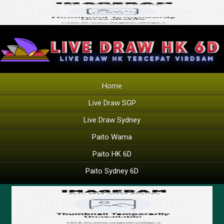
Home
Live Draw SGP
Live Draw Sydney
Paito Warna
Paito HK 6D
Paito Sydney 6D