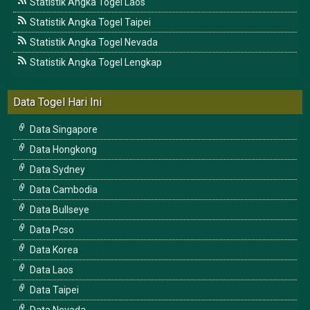
Statistik Angka Togel Laos
Statistik Angka Togel Taipei
Statistik Angka Togel Nevada
Statistik Angka Togel Lengkap
Data Togel Hari Ini
Data Singapore
Data Hongkong
Data Sydney
Data Cambodia
Data Bullseye
Data Pcso
Data Korea
Data Laos
Data Taipei