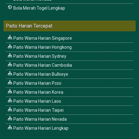
Bola Merah Togel Lengkap
Paito Harian Tercepat
Paito Warna Harian Singapore
Paito Warna Harian Hongkong
Paito Warna Harian Sydney
Paito Warna Harian Cambodia
Paito Warna Harian Bullseye
Paito Warna Harian Pcso
Paito Warna Harian Korea
Paito Warna Harian Laos
Paito Warna Harian Taipei
Paito Warna Harian Nevada
Paito Warna Harian Lengkap