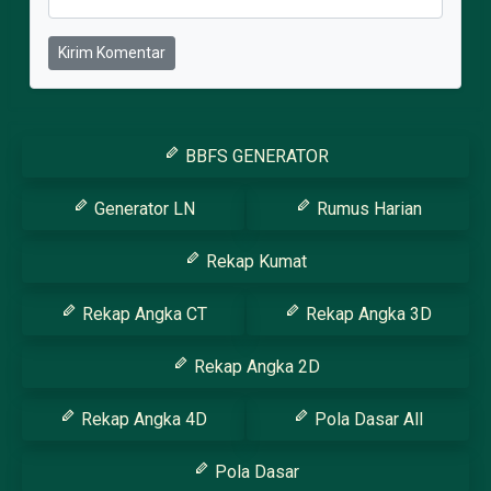
Kirim Komentar
BBFS GENERATOR
Generator LN
Rumus Harian
Rekap Kumat
Rekap Angka CT
Rekap Angka 3D
Rekap Angka 2D
Rekap Angka 4D
Pola Dasar All
Pola Dasar