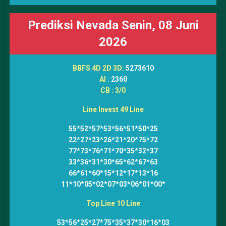
Prediksi Nevada Senin, 08 Juni
2026
BBFS 4D 2D 3D:
5273610
AI :
2360
CB : 3/0
Line Invest 49 Line
55*52*57*53*56*51*50*25
22*27*23*26*21*20*75*72
77*73*76*71*70*35*32*37
33*36*31*30*65*62*67*63
66*61*60*15*12*17*13*16
11*10*05*02*07*03*06*01*00*
Top Line 10 Line
53*56*25*27*75*35*37*30*16*03