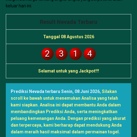
keluar hari ini.
Result Nevada Terbaru
Tanggal 08 Agustus 2026
2
3
1
4
Selamat untuk yang Jackpot!!!
Prediksi Nevada terbaru Senin, 08 Juni 2026
,
Silakan
scroll ke bawah untuk menemukan Analisa yang telah
kami siapkan. Analisa ini dapat membantu Anda dalam
membandingkan Prediksi Anda, serta meningkatkan
peluang kemenangan Anda. Dengan prediksi yang akurat
dan terpercaya, kami berharap dapat mendukung Anda
dalam meraih hasil maksimal dalam permainan togel.