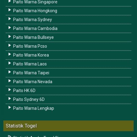
Paito Warna Singapore
Paito Warna Hongkong
Paito Warna Sydney
Paito Warna Cambodia
Paito Warna Bullseye
Paito Warna Pcso
Paito Warna Korea
Paito Warna Laos
Paito Warna Taipei
Paito Warna Nevada
Paito HK 6D
Paito Sydney 6D
Paito Warna Lengkap
Statistik Togel