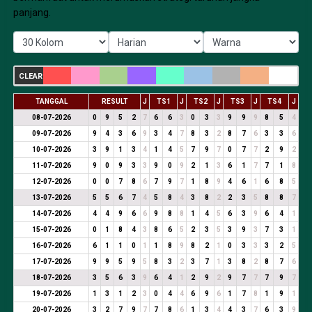
panjang.
CLEAR
TANGGAL
RESULT
J
TS1
J
TS2
J
TS3
J
TS4
J
08-07-2026
0
9
5
2
7
6
6
3
0
3
3
9
9
9
8
5
4
09-07-2026
9
4
3
6
9
3
4
7
8
3
2
8
7
6
3
3
6
10-07-2026
3
9
1
3
4
1
4
5
7
9
7
0
7
7
2
9
2
11-07-2026
9
0
9
3
3
9
0
9
2
1
3
6
1
7
7
1
8
12-07-2026
0
0
7
8
6
7
9
7
1
8
9
4
6
1
6
8
5
13-07-2026
5
5
6
7
4
5
8
4
3
8
2
2
3
5
8
8
7
14-07-2026
4
4
9
6
6
9
8
8
1
4
5
6
3
9
6
4
1
15-07-2026
0
1
8
4
3
8
6
5
2
3
5
3
9
3
7
3
1
16-07-2026
6
1
1
0
1
1
8
9
8
2
1
0
3
3
3
2
5
17-07-2026
9
9
5
9
5
8
3
2
3
7
1
3
8
2
8
7
6
18-07-2026
3
5
6
3
9
6
4
1
2
9
2
9
7
7
7
9
7
19-07-2026
1
3
1
2
3
0
4
4
6
9
6
1
7
8
1
9
1
20-07-2026
3
2
7
9
7
7
8
6
1
3
4
4
3
7
6
3
9