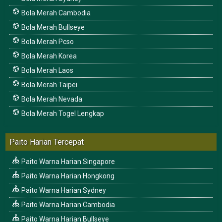
Bola Merah Cambodia
Bola Merah Bullseye
Bola Merah Pcso
Bola Merah Korea
Bola Merah Laos
Bola Merah Taipei
Bola Merah Nevada
Bola Merah Togel Lengkap
Paito Harian Tercepat
Paito Warna Harian Singapore
Paito Warna Harian Hongkong
Paito Warna Harian Sydney
Paito Warna Harian Cambodia
Paito Warna Harian Bullseye