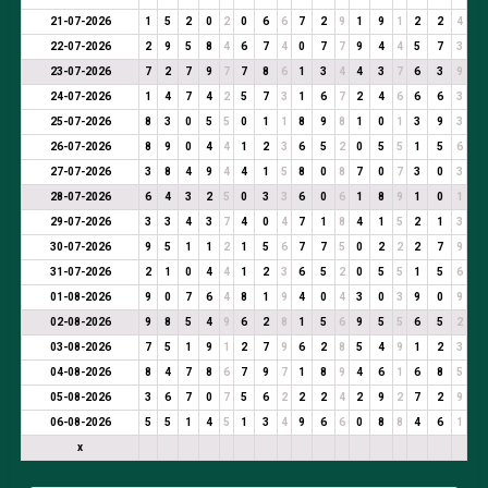
21-07-2026
1
5
2
0
2
0
6
6
7
2
9
1
9
1
2
2
4
22-07-2026
2
9
5
8
4
6
7
4
0
7
7
9
4
4
5
7
3
23-07-2026
7
2
7
9
7
7
8
6
1
3
4
4
3
7
6
3
9
24-07-2026
1
4
7
4
2
5
7
3
1
6
7
2
4
6
6
6
3
25-07-2026
8
3
0
5
5
0
1
1
8
9
8
1
0
1
3
9
3
26-07-2026
8
9
0
4
4
1
2
3
6
5
2
0
5
5
1
5
6
27-07-2026
3
8
4
9
4
4
1
5
8
0
8
7
0
7
3
0
3
28-07-2026
6
4
3
2
5
0
3
3
6
0
6
1
8
9
1
0
1
29-07-2026
3
3
4
3
7
4
0
4
7
1
8
4
1
5
2
1
3
30-07-2026
9
5
1
1
2
1
5
6
7
7
5
0
2
2
2
7
9
31-07-2026
2
1
0
4
4
1
2
3
6
5
2
0
5
5
1
5
6
01-08-2026
9
0
7
6
4
8
1
9
4
0
4
3
0
3
9
0
9
02-08-2026
9
8
5
4
9
6
2
8
1
5
6
9
5
5
6
5
2
03-08-2026
7
5
1
9
1
2
7
9
6
2
8
5
4
9
1
2
3
04-08-2026
8
4
7
8
6
7
9
7
1
8
9
4
6
1
6
8
5
05-08-2026
3
6
7
0
7
5
6
2
2
2
4
2
9
2
7
2
9
06-08-2026
5
5
1
4
5
1
3
4
9
6
6
0
8
8
4
6
1
x