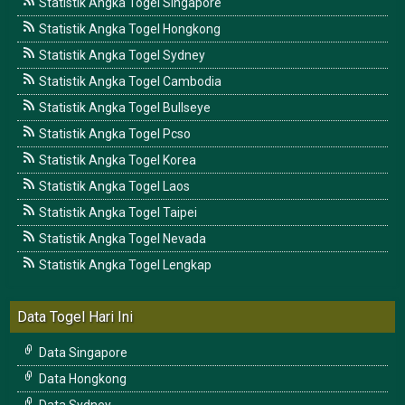
Statistik Angka Togel Singapore
Statistik Angka Togel Hongkong
Statistik Angka Togel Sydney
Statistik Angka Togel Cambodia
Statistik Angka Togel Bullseye
Statistik Angka Togel Pcso
Statistik Angka Togel Korea
Statistik Angka Togel Laos
Statistik Angka Togel Taipei
Statistik Angka Togel Nevada
Statistik Angka Togel Lengkap
Data Togel Hari Ini
Data Singapore
Data Hongkong