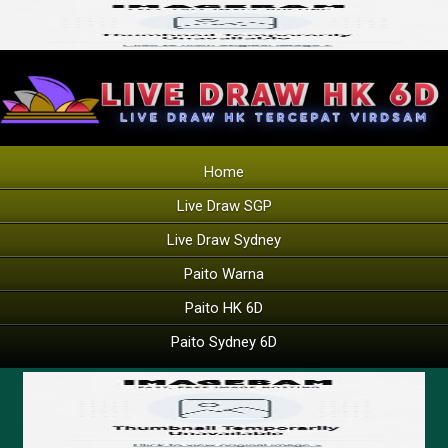
Home
Live Draw SGP
Live Draw Sydney
Paito Warna
Paito HK 6D
Paito Sydney 6D