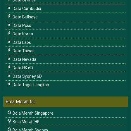
Data Sydney
Data Cambodia
Data Bullseye
Data Pcso
Data Korea
Data Laos
Data Taipei
Data Nevada
Data HK 6D
Data Sydney 6D
Data Togel Lengkap
Bola Merah 6D
Bola Merah Singapore
Bola Merah HK
Bola Merah Sydney