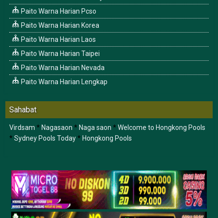
Paito Warna Harian Pcso
Paito Warna Harian Korea
Paito Warna Harian Laos
Paito Warna Harian Taipei
Paito Warna Harian Nevada
Paito Warna Harian Lengkap
Sahabat
Virdsam
*
Nagasaon
*
Naga saon
*
Welcome to Hongkong Pools
*
Sydney Pools Today
*
Hongkong Pools