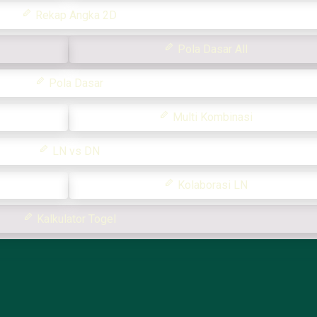
Rekap Angka 2D
Pola Dasar All
Pola Dasar
Multi Kombinasi
LN vs DN
Kolaborasi LN
Kalkulator Togel