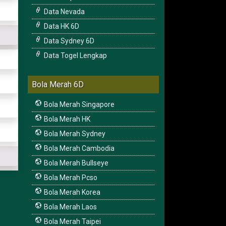
Data Nevada
Data HK 6D
Data Sydney 6D
Data Togel Lengkap
Bola Merah 6D
Bola Merah Singapore
Bola Merah HK
Bola Merah Sydney
Bola Merah Cambodia
Bola Merah Bullseye
Bola Merah Pcso
Bola Merah Korea
Bola Merah Laos
Bola Merah Taipei