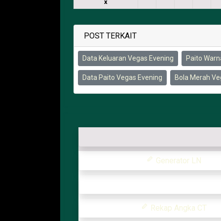
x
POST TERKAIT
Data Keluaran Vegas Evening
Paito Warn
Data Paito Vegas Evening
Bola Merah Ve
Generator LN
Rekap Angka CT