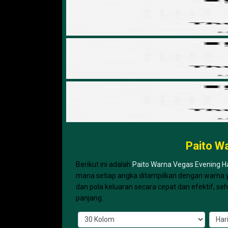
Paito W
Berikut ini adalah
Paito Warna Vegas Evening H
mana setiap angka ditampilkan dengan warna y
dan pola keluaran secara cepat dan efektif, 
panjang.