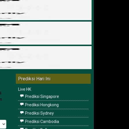
Prediksi Hari Ini
Live HK
i
Prediksi Singapore
en
Prediksi Hongkong
Prediksi Sydney
Prediksi Cambodia