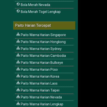
Bola Merah Nevada
Bola Merah Togel Lengkap
Paito Harian Tercepat
Paito Warna Harian Singapore
Paito Warna Harian Hongkong
Paito Warna Harian Sydney
Paito Warna Harian Cambodia
Paito Warna Harian Bullseye
Paito Warna Harian Pcso
Paito Warna Harian Korea
Paito Warna Harian Laos
Paito Warna Harian Taipei
Paito Warna Harian Nevada
Paito Warna Harian Lengkap