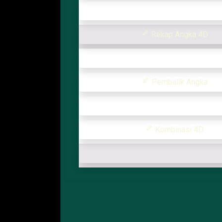
Rekap Angka 4D
Pembalik Angka
Kombinasi 4D