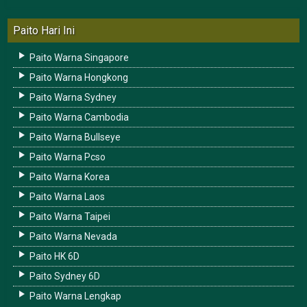
Paito Hari Ini
Paito Warna Singapore
Paito Warna Hongkong
Paito Warna Sydney
Paito Warna Cambodia
Paito Warna Bullseye
Paito Warna Pcso
Paito Warna Korea
Paito Warna Laos
Paito Warna Taipei
Paito Warna Nevada
Paito HK 6D
Paito Sydney 6D
Paito Warna Lengkap