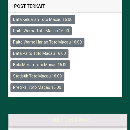
POST TERKAIT
Data Keluaran Toto Macau 16:00
Paito Warna Toto Macau 16:00
Paito Warna Harian Toto Macau 16:00
Data Paito Toto Macau 16:00
Bola Merah Toto Macau 16:00
Statistik Toto Macau 16:00
Prediksi Toto Macau 16:00
BBFS GENERATOR