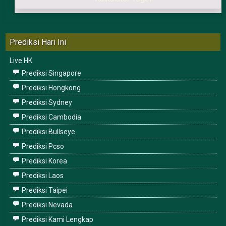
Prediksi Hari Ini
Live HK
Prediksi Singapore
Prediksi Hongkong
Prediksi Sydney
Prediksi Cambodia
Prediksi Bullseye
Prediksi Pcso
Prediksi Korea
Prediksi Laos
Prediksi Taipei
Prediksi Nevada
Prediksi Kami Lengkap