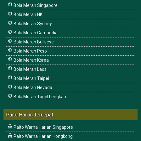
Bola Merah Singapore
Bola Merah HK
Bola Merah Sydney
Bola Merah Cambodia
Bola Merah Bullseye
Bola Merah Pcso
Bola Merah Korea
Bola Merah Laos
Bola Merah Taipei
Bola Merah Nevada
Bola Merah Togel Lengkap
Paito Harian Tercepat
Paito Warna Harian Singapore
Paito Warna Harian Hongkong