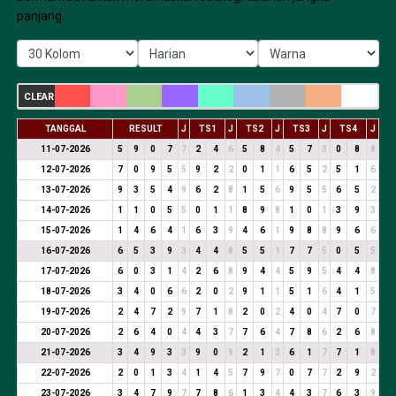
panjang.
CLEAR
TANGGAL
RESULT
J
TS1
J
TS2
J
TS3
J
TS4
J
11-07-2026
5
9
0
7
7
2
4
6
5
8
4
5
7
3
0
8
8
12-07-2026
7
0
9
5
5
9
2
2
0
1
1
6
5
2
5
1
6
13-07-2026
9
3
5
4
9
6
2
8
1
5
6
9
5
5
6
5
2
14-07-2026
1
1
0
5
5
0
1
1
8
9
8
1
0
1
3
9
3
15-07-2026
1
4
6
4
1
6
3
9
4
6
1
9
8
8
9
6
6
16-07-2026
6
5
3
9
3
4
4
8
5
5
1
7
7
5
0
5
5
17-07-2026
6
0
3
1
4
2
6
8
9
4
4
5
9
5
4
4
8
18-07-2026
3
4
0
6
6
2
0
2
9
1
1
5
1
6
4
1
5
19-07-2026
2
4
7
2
9
7
1
8
2
0
2
4
0
4
7
0
7
20-07-2026
2
6
4
0
4
4
3
7
7
6
4
7
8
6
2
6
8
21-07-2026
3
4
9
3
3
9
0
9
2
1
3
6
1
7
7
1
8
22-07-2026
2
0
1
3
4
1
4
5
7
9
7
0
7
7
2
9
2
23-07-2026
3
4
7
9
7
7
8
6
1
3
4
4
3
7
6
3
9