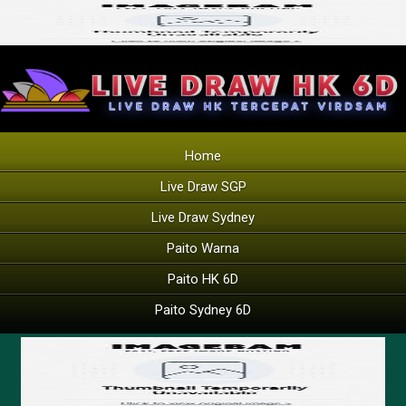
Home
Live Draw SGP
Live Draw Sydney
Paito Warna
Paito HK 6D
Paito Sydney 6D