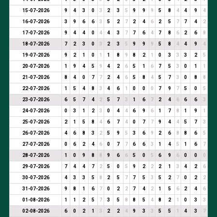
15-07-2026
9
4
3
0
3
2
3
5
9
9
9
5
8
4
4
9
4
16-07-2026
3
9
6
6
3
5
2
7
2
4
6
2
5
7
7
4
2
17-07-2026
9
4
4
0
4
4
3
7
7
6
4
7
8
6
2
6
8
18-07-2026
7
2
3
0
3
2
3
5
9
9
9
5
8
4
4
9
4
19-07-2026
9
2
1
0
1
1
8
9
8
2
1
0
3
3
3
2
5
20-07-2026
1
9
4
5
9
4
2
6
5
1
6
7
5
3
0
1
1
21-07-2026
8
4
0
7
7
2
4
6
5
8
4
5
7
3
0
8
8
22-07-2026
1
5
4
8
3
4
6
1
0
0
0
7
9
7
5
0
5
23-07-2026
6
5
7
4
2
5
7
3
1
6
7
2
4
6
6
6
3
24-07-2026
0
3
1
2
3
0
4
4
6
9
6
1
7
8
1
9
1
25-07-2026
2
1
5
8
4
6
7
4
0
7
7
9
4
4
5
7
3
26-07-2026
4
6
8
3
2
5
9
5
3
6
9
2
6
8
8
6
5
27-07-2026
0
6
2
4
6
0
7
7
6
6
3
1
4
5
1
6
7
28-07-2026
1
0
9
8
8
9
6
6
5
0
5
6
9
6
0
0
0
29-07-2026
7
4
4
7
2
5
0
5
9
2
2
2
1
3
4
2
6
30-07-2026
4
3
3
5
8
2
5
7
7
5
3
5
2
7
0
2
2
31-07-2026
9
8
1
6
7
0
2
2
7
4
2
1
5
6
2
4
6
01-08-2026
1
1
2
5
7
3
5
8
8
5
4
8
2
1
0
3
3
02-08-2026
6
0
2
1
3
2
2
4
9
3
3
5
5
1
4
3
7