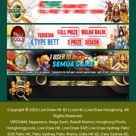
Copyright © 2026 Live Draw Hk 6D | Live Hk | Live Draw Hongkong. All
Rights Reserved.
VIRDSAM
,
Nagasaon
,
Naga Saon
,
Result Nomor
,
Hongkong Pools
,
Hongkongpools
,
Live Draw HK
,
Live Draw SGP
,
Live Draw Sydney
,
Paito
SGP
,
Paito HK
,
Paito Sydney
,
Paito Warna
,
Data HK 6D
,
Data Sydney 6D
,