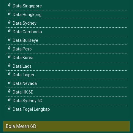
Data Singapore
Data Hongkong
Data Sydney
Data Cambodia
Data Bullseye
Data Pcso
Data Korea
Data Laos
Data Taipei
Data Nevada
Data HK 6D
Data Sydney 6D
Data Togel Lengkap
Bola Merah 6D