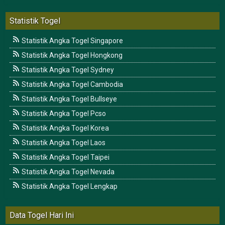
Statistik Togel
Statistik Angka Togel Singapore
Statistik Angka Togel Hongkong
Statistik Angka Togel Sydney
Statistik Angka Togel Cambodia
Statistik Angka Togel Bullseye
Statistik Angka Togel Pcso
Statistik Angka Togel Korea
Statistik Angka Togel Laos
Statistik Angka Togel Taipei
Statistik Angka Togel Nevada
Statistik Angka Togel Lengkap
Data Togel Hari Ini