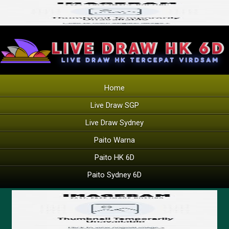
Home
Live Draw SGP
Live Draw Sydney
Paito Warna
Paito HK 6D
Paito Sydney 6D