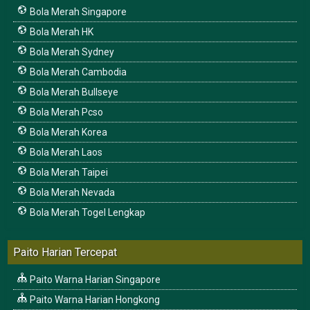
Bola Merah Singapore
Bola Merah HK
Bola Merah Sydney
Bola Merah Cambodia
Bola Merah Bullseye
Bola Merah Pcso
Bola Merah Korea
Bola Merah Laos
Bola Merah Taipei
Bola Merah Nevada
Bola Merah Togel Lengkap
Paito Harian Tercepat
Paito Warna Harian Singapore
Paito Warna Harian Hongkong