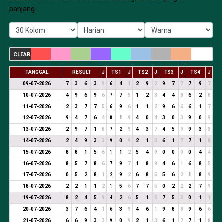
panjang.
CLEAR
TANGGAL
RESULT
J
TS1
J
TS2
J
TS3
J
TS4
J
09-07-2026
7
3
6
3
9
6
4
1
2
9
2
9
7
7
7
9
7
10-07-2026
4
9
6
9
6
7
7
5
1
2
3
4
4
8
6
2
8
11-07-2026
2
3
7
7
5
6
9
6
1
1
2
9
6
6
6
1
7
12-07-2026
9
4
7
6
4
8
1
9
4
0
4
3
0
3
9
0
9
13-07-2026
2
9
7
1
8
7
2
9
4
3
7
4
5
9
9
3
3
14-07-2026
2
4
9
3
3
9
0
9
2
1
3
6
1
7
7
1
8
15-07-2026
8
8
1
5
6
1
1
2
5
4
9
0
0
0
0
4
4
16-07-2026
8
5
7
8
6
7
9
7
1
8
9
4
6
1
6
8
5
17-07-2026
0
5
2
8
1
2
9
2
6
8
5
5
6
2
1
8
9
18-07-2026
2
2
1
1
2
1
5
6
7
7
5
0
2
2
2
7
9
19-07-2026
8
2
4
5
9
4
2
6
5
1
6
7
5
3
0
1
1
20-07-2026
3
7
6
4
1
6
3
9
4
6
1
9
8
8
9
6
6
21-07-2026
6
6
9
3
3
9
0
9
2
1
3
6
1
7
7
1
8