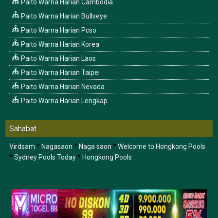
Paito Warna Harian Cambodia
Paito Warna Harian Bullseye
Paito Warna Harian Pcso
Paito Warna Harian Korea
Paito Warna Harian Laos
Paito Warna Harian Taipei
Paito Warna Harian Nevada
Paito Warna Harian Lengkap
Sahabat
Virdsam
*
Nagasaon
*
Naga saon
*
Welcome to Hongkong Pools
*
Sydney Pools Today
*
Hongkong Pools