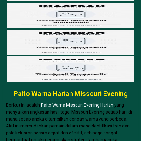
Paito Warna Harian Missouri Evening
Berikut ini adalah
Paito Warna Missouri Evening Harian
yang
menyajikan ringkasan hasil togel Missouri Evening setiap hari, di
mana setiap angka ditampilkan dengan warna yang berbeda.
Alat ini memudahkan pemain dalam mengidentifikasi tren dan
pola keluaran secara cepat dan efektif, sehingga sangat
bermanfaat untuk merumuskan strategi taruhan jangka