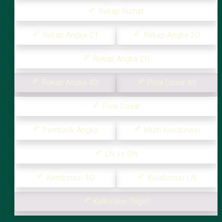
Rekap Kumat
Rekap Angka CT
Rekap Angka 3D
Rekap Angka 2D
Rekap Angka 4D
Pola Dasar All
Pola Dasar
Pembalik Angka
Multi Kombinasi
LN vs DN
Kombinasi 4D
Kolaborasi LN
Kalkulator Togel