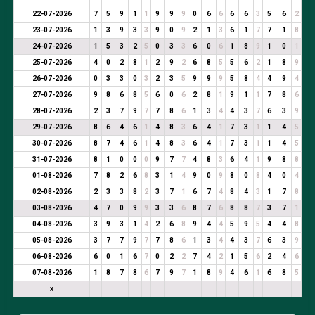
22-07-2026
7
5
9
1
1
9
9
9
0
6
6
6
6
3
5
6
2
23-07-2026
1
3
9
3
3
9
0
9
2
1
3
6
1
7
7
1
8
24-07-2026
1
5
3
2
5
0
3
3
6
0
6
1
8
9
1
0
1
25-07-2026
4
0
2
8
1
2
9
2
6
8
5
5
6
2
1
8
9
26-07-2026
0
3
3
0
3
2
3
5
9
9
9
5
8
4
4
9
4
27-07-2026
9
8
6
8
5
6
0
6
2
8
1
9
1
1
7
8
6
28-07-2026
2
3
7
9
7
7
8
6
1
3
4
4
3
7
6
3
9
29-07-2026
8
6
4
6
1
4
8
3
6
4
1
7
3
1
1
4
5
30-07-2026
8
7
4
6
1
4
8
3
6
4
1
7
3
1
1
4
5
31-07-2026
8
1
0
0
0
9
7
7
4
8
3
6
4
1
9
8
8
01-08-2026
7
8
2
6
8
3
1
4
9
0
9
8
0
8
4
0
4
02-08-2026
2
3
3
8
2
3
7
1
6
7
4
8
4
3
1
7
8
03-08-2026
4
7
0
9
9
3
3
6
8
7
6
8
8
7
3
7
1
04-08-2026
3
9
3
1
4
2
6
8
9
4
4
5
9
5
4
4
8
05-08-2026
3
7
7
9
7
7
8
6
1
3
4
4
3
7
6
3
9
06-08-2026
6
0
1
6
7
0
2
2
7
4
2
1
5
6
2
4
6
07-08-2026
1
8
7
8
6
7
9
7
1
8
9
4
6
1
6
8
5
x