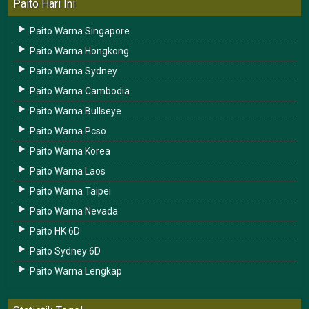
Paito Hari Ini
Paito Warna Singapore
Paito Warna Hongkong
Paito Warna Sydney
Paito Warna Cambodia
Paito Warna Bullseye
Paito Warna Pcso
Paito Warna Korea
Paito Warna Laos
Paito Warna Taipei
Paito Warna Nevada
Paito HK 6D
Paito Sydney 6D
Paito Warna Lengkap