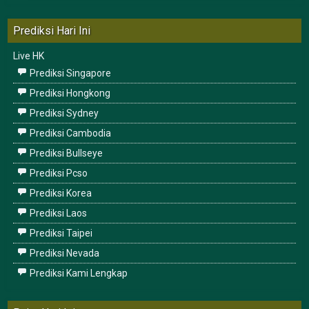
Prediksi Hari Ini
Live HK
Prediksi Singapore
Prediksi Hongkong
Prediksi Sydney
Prediksi Cambodia
Prediksi Bullseye
Prediksi Pcso
Prediksi Korea
Prediksi Laos
Prediksi Taipei
Prediksi Nevada
Prediksi Kami Lengkap