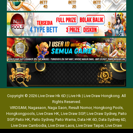
Copyright © 2026 Live Draw Hk 6D | Live Hk | Live Draw Hongkong. All
Rights Reserved.
VIRDSAM
,
Nagasaon
,
Naga Saon
,
Result Nomor
,
Hongkong Pools
,
Hongkongpools
,
Live Draw HK
,
Live Draw SGP
,
Live Draw Sydney
,
Paito
SGP
,
Paito HK
,
Paito Sydney
,
Paito Warna
,
Data HK 6D
,
Data Sydney 6D
,
Live Draw Cambodia
,
Live Draw Laos
,
Live Draw Taipei
,
Live Draw
Nevada
,
Live Draw Poipet
,
Joker Merah
,
Angka NET
,
Angkanet