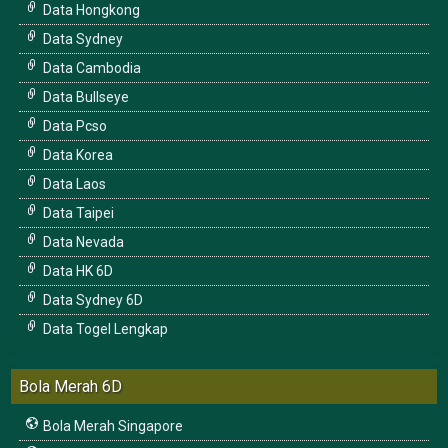
Data Hongkong
Data Sydney
Data Cambodia
Data Bullseye
Data Pcso
Data Korea
Data Laos
Data Taipei
Data Nevada
Data HK 6D
Data Sydney 6D
Data Togel Lengkap
Bola Merah 6D
Bola Merah Singapore