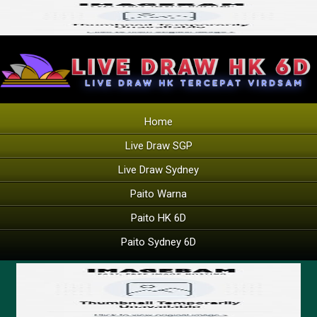
Home
Live Draw SGP
Live Draw Sydney
Paito Warna
Paito HK 6D
Paito Sydney 6D