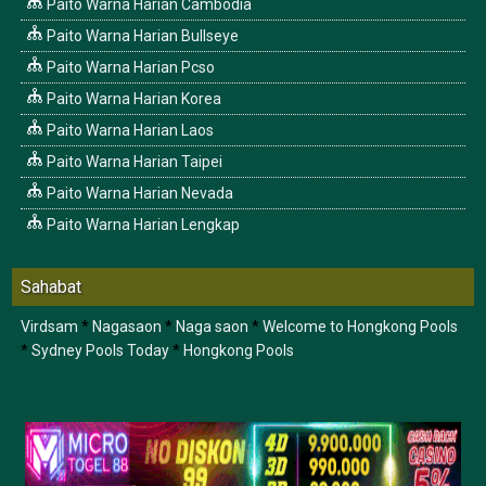
Paito Warna Harian Cambodia
Paito Warna Harian Bullseye
Paito Warna Harian Pcso
Paito Warna Harian Korea
Paito Warna Harian Laos
Paito Warna Harian Taipei
Paito Warna Harian Nevada
Paito Warna Harian Lengkap
Sahabat
Virdsam
*
Nagasaon
*
Naga saon
*
Welcome to Hongkong Pools
*
Sydney Pools Today
*
Hongkong Pools