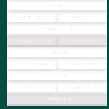
Rekap Kumat
Rekap Angka CT
Rekap Angka 3D
Rekap Angka 2D
Rekap Angka 4D
Pola Dasar All
Pola Dasar
Pembalik Angka
Multi Kombinasi
LN vs DN
Kombinasi 4D
Kolaborasi LN
Kalkulator Togel