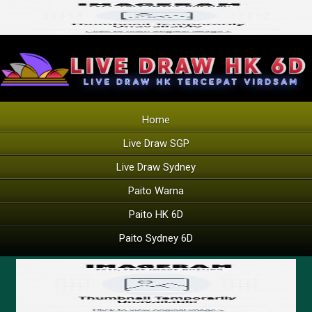
Home
Live Draw SGP
Live Draw Sydney
Paito Warna
Paito HK 6D
Paito Sydney 6D