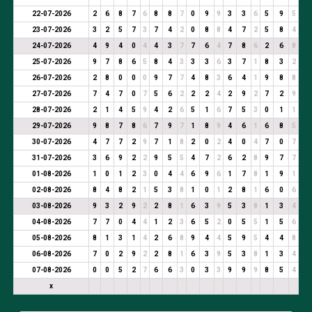
22-07-2026
2
6
8
7
6
8
8
7
0
9
9
3
3
6
5
9
5
23-07-2026
3
2
5
7
3
7
4
2
0
8
8
4
7
2
5
8
4
24-07-2026
4
9
4
0
4
4
3
7
7
6
4
7
8
6
2
6
8
25-07-2026
9
7
8
6
5
8
4
3
3
3
6
3
7
1
8
3
2
26-07-2026
2
8
0
0
0
9
7
7
4
8
3
6
4
1
9
8
8
27-07-2026
7
4
7
0
7
5
6
2
2
2
4
2
9
2
7
2
9
28-07-2026
2
1
4
5
9
4
2
6
5
1
6
7
5
3
0
1
1
29-07-2026
9
8
7
8
6
7
9
7
1
8
9
4
6
1
6
8
5
30-07-2026
4
7
7
2
9
7
1
8
2
0
2
4
0
4
7
0
7
31-07-2026
3
6
9
2
2
9
5
5
4
7
2
6
2
8
9
7
7
01-08-2026
1
0
1
2
3
0
4
4
6
9
6
1
7
8
1
9
1
02-08-2026
8
4
8
2
1
5
3
8
1
0
1
2
8
1
6
0
6
03-08-2026
9
3
2
9
2
2
8
1
6
3
9
5
3
8
1
3
4
04-08-2026
7
7
0
4
4
1
2
3
6
5
2
0
5
5
1
5
6
05-08-2026
8
1
3
1
4
2
6
8
9
4
4
5
9
5
4
4
8
06-08-2026
7
0
2
9
2
2
8
1
6
3
9
5
3
8
1
3
4
07-08-2026
0
0
5
2
7
6
6
3
0
3
3
9
9
9
8
5
4
x