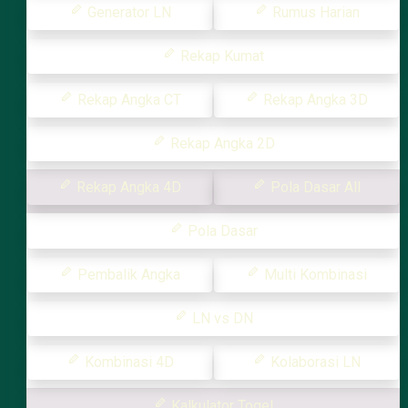
Generator LN
Rumus Harian
Rekap Kumat
Rekap Angka CT
Rekap Angka 3D
Rekap Angka 2D
Rekap Angka 4D
Pola Dasar All
Pola Dasar
Pembalik Angka
Multi Kombinasi
LN vs DN
Kombinasi 4D
Kolaborasi LN
Kalkulator Togel