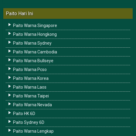
Paito Hari Ini
Paito Warna Singapore
Paito Warna Hongkong
Paito Warna Sydney
Paito Warna Cambodia
Paito Warna Bullseye
Paito Warna Pcso
Paito Warna Korea
Paito Warna Laos
Paito Warna Taipei
Paito Warna Nevada
Paito HK 6D
Paito Sydney 6D
Paito Warna Lengkap