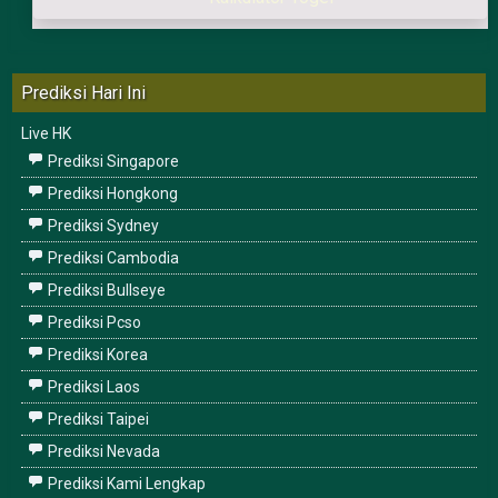
Prediksi Hari Ini
Live HK
Prediksi Singapore
Prediksi Hongkong
Prediksi Sydney
Prediksi Cambodia
Prediksi Bullseye
Prediksi Pcso
Prediksi Korea
Prediksi Laos
Prediksi Taipei
Prediksi Nevada
Prediksi Kami Lengkap