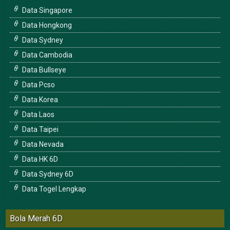
Data Singapore
Data Hongkong
Data Sydney
Data Cambodia
Data Bullseye
Data Pcso
Data Korea
Data Laos
Data Taipei
Data Nevada
Data HK 6D
Data Sydney 6D
Data Togel Lengkap
Bola Merah 6D