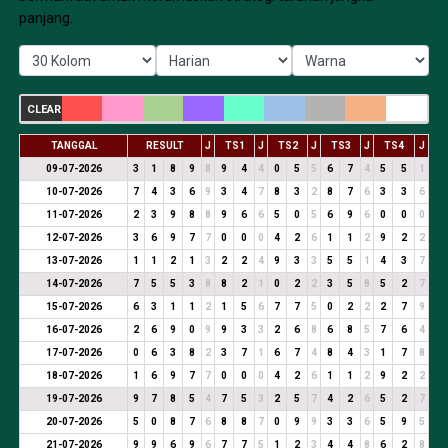
panjang.
CLEAR
TANGGAL
RESULT
J
TS1
J
TS2
J
TS3
J
TS4
J
09-07-2026
3
1
8
9
8
9
4
4
0
5
5
6
7
4
5
5
1
10-07-2026
7
4
3
6
9
3
4
7
8
3
2
8
7
6
3
3
6
11-07-2026
2
3
9
8
8
9
6
6
5
0
5
6
9
6
0
0
0
12-07-2026
3
6
9
7
7
0
0
0
4
2
6
1
1
2
9
2
2
13-07-2026
1
1
2
1
3
2
2
4
9
3
3
5
5
1
4
3
7
14-07-2026
7
5
5
3
8
8
2
1
0
2
2
3
5
8
5
2
7
15-07-2026
6
3
1
1
2
1
5
6
7
7
5
0
2
2
2
7
9
16-07-2026
2
6
9
0
9
9
3
3
2
6
8
6
8
5
7
6
4
17-07-2026
0
6
3
8
2
3
7
1
6
7
4
8
4
3
1
7
8
18-07-2026
1
6
9
7
7
0
0
0
4
2
6
1
1
2
9
2
2
19-07-2026
9
7
8
5
4
7
5
3
2
5
7
4
2
6
5
2
7
20-07-2026
5
0
8
7
6
8
8
7
0
9
9
3
3
6
5
9
5
21-07-2026
9
9
6
9
6
7
7
5
1
2
3
4
4
8
6
2
8