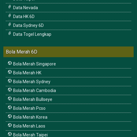
Data Nevada
Data HK 6D
Data Sydney 6D
Data Togel Lengkap
Bola Merah 6D
Bola Merah Singapore
Bola Merah HK
Bola Merah Sydney
Bola Merah Cambodia
Bola Merah Bullseye
Bola Merah Pcso
Bola Merah Korea
Bola Merah Laos
Bola Merah Taipei