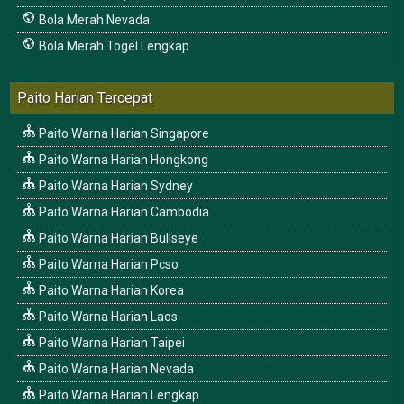
Bola Merah Nevada
Bola Merah Togel Lengkap
Paito Harian Tercepat
Paito Warna Harian Singapore
Paito Warna Harian Hongkong
Paito Warna Harian Sydney
Paito Warna Harian Cambodia
Paito Warna Harian Bullseye
Paito Warna Harian Pcso
Paito Warna Harian Korea
Paito Warna Harian Laos
Paito Warna Harian Taipei
Paito Warna Harian Nevada
Paito Warna Harian Lengkap