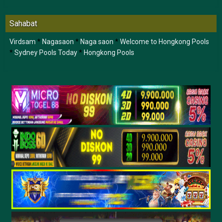
Sahabat
Virdsam
*
Nagasaon
*
Naga saon
*
Welcome to Hongkong Pools
*
Sydney Pools Today
*
Hongkong Pools