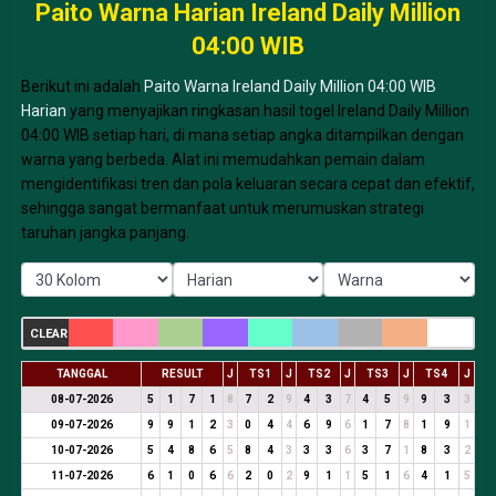
Paito Warna Harian Ireland Daily Million
04:00 WIB
Berikut ini adalah
Paito Warna Ireland Daily Million 04:00 WIB
Harian
yang menyajikan ringkasan hasil togel Ireland Daily Million
04:00 WIB setiap hari, di mana setiap angka ditampilkan dengan
warna yang berbeda. Alat ini memudahkan pemain dalam
mengidentifikasi tren dan pola keluaran secara cepat dan efektif,
sehingga sangat bermanfaat untuk merumuskan strategi
taruhan jangka panjang.
CLEAR
TANGGAL
RESULT
J
TS1
J
TS2
J
TS3
J
TS4
J
08-07-2026
5
1
7
1
8
7
2
9
4
3
7
4
5
9
9
3
3
09-07-2026
9
9
1
2
3
0
4
4
6
9
6
1
7
8
1
9
1
10-07-2026
5
4
8
6
5
8
4
3
3
3
6
3
7
1
8
3
2
11-07-2026
6
1
0
6
6
2
0
2
9
1
1
5
1
6
4
1
5