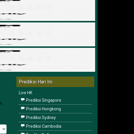
Prediksi Hari Ini
Live HK
i
Prediksi Singapore
en
Prediksi Hongkong
Prediksi Sydney
Prediksi Cambodia