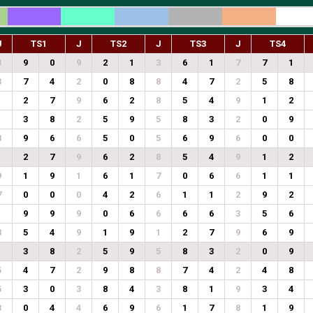
J
TS1
J
TS2
J
TS3
J
TS4
3
9
0
9
2
1
3
6
1
7
7
1
3
7
4
2
0
8
8
4
7
2
5
8
1
2
7
9
6
2
8
5
4
9
1
2
1
3
8
2
5
9
5
8
3
2
0
9
8
9
6
6
5
0
5
6
9
6
0
0
1
2
7
9
6
2
8
5
4
9
1
2
9
1
9
1
6
1
7
0
6
6
1
1
7
0
0
0
4
2
6
1
1
2
9
2
1
9
9
9
0
6
6
6
6
3
5
6
8
5
4
9
1
9
1
2
7
9
6
9
1
3
8
2
5
9
5
8
3
2
0
9
5
4
7
2
9
8
8
7
4
2
4
8
5
3
0
3
8
4
3
8
1
9
3
4
3
0
4
4
6
9
6
1
7
8
1
9