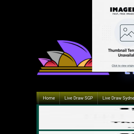
Home
Live Draw SGP
Live Draw Sydn