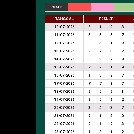
CLEAR
TANGGAL
RESULT
10-07-2026
8
1
9
3
11-07-2026
5
5
5
7
12-07-2026
0
3
1
9
13-07-2026
9
2
3
7
14-07-2026
5
3
9
8
15-07-2026
7
2
1
9
16-07-2026
1
3
2
7
17-07-2026
7
7
9
7
18-07-2026
6
2
9
1
19-07-2026
2
2
6
2
20-07-2026
3
4
3
7
21-07-2026
9
1
5
0
22-07-2026
0
6
2
3
23-07-2026
1
3
1
2