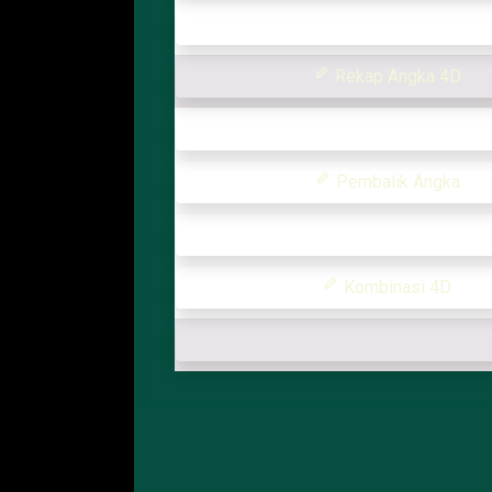
Rekap Angka 4D
Pembalik Angka
Kombinasi 4D