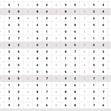
2
6
1
7
0
4
4
9
0
9
5
4
5
3
0
3
8
4
3
8
1
9
3
4
7
7
8
6
1
3
4
4
3
7
6
3
1
6
3
9
4
6
1
9
8
8
9
6
9
1
9
1
6
1
7
0
6
6
1
1
1
2
7
9
6
2
8
5
4
9
1
2
8
8
2
1
0
2
2
3
5
8
5
2
9
3
4
7
8
3
2
8
7
6
3
3
8
0
8
8
8
8
7
1
3
4
3
8
6
5
5
1
4
5
9
2
2
4
9
5
1
9
9
9
0
6
6
6
6
3
5
6
7
6
5
2
2
7
9
9
2
2
7
7
9
1
9
1
6
1
7
0
6
6
1
1
9
3
3
6
8
7
6
8
8
7
3
7
9
3
3
6
8
7
6
8
8
7
3
7
9
9
3
3
2
6
8
6
8
5
7
6