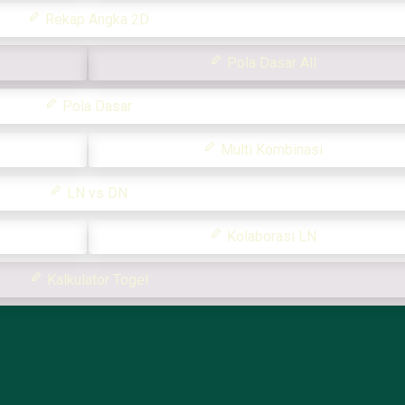
Rekap Angka 2D
Pola Dasar All
Pola Dasar
Multi Kombinasi
LN vs DN
Kolaborasi LN
Kalkulator Togel