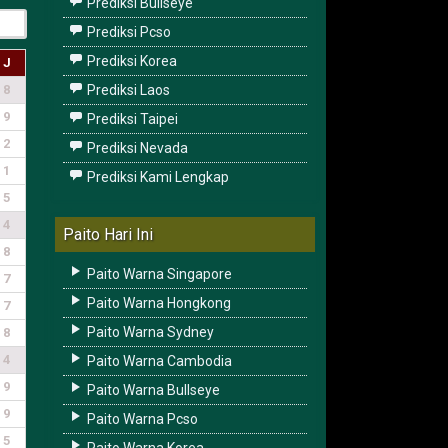
Prediksi Bullseye
Prediksi Pcso
Prediksi Korea
J
8
Prediksi Laos
9
Prediksi Taipei
2
Prediksi Nevada
1
Prediksi Kami Lengkap
5
4
Paito Hari Ini
8
Paito Warna Singapore
7
Paito Warna Hongkong
7
Paito Warna Sydney
8
4
Paito Warna Cambodia
9
Paito Warna Bullseye
9
Paito Warna Pcso
5
Paito Warna Korea