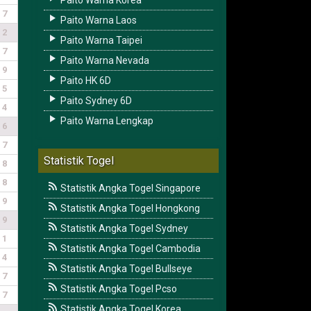
7
Paito Warna Laos
2
Paito Warna Taipei
7
Paito Warna Nevada
9
Paito HK 6D
5
Paito Sydney 6D
4
Paito Warna Lengkap
6
7
Statistik Togel
8
8
Statistik Angka Togel Singapore
9
Statistik Angka Togel Hongkong
9
Statistik Angka Togel Sydney
1
Statistik Angka Togel Cambodia
4
Statistik Angka Togel Bullseye
7
Statistik Angka Togel Pcso
7
Statistik Angka Togel Korea