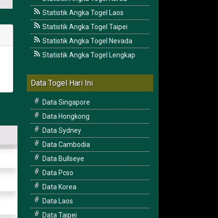
Statistik Angka Togel Laos
Statistik Angka Togel Taipei
Statistik Angka Togel Nevada
Statistik Angka Togel Lengkap
Data Togel Hari Ini
Data Singapore
Data Hongkong
Data Sydney
Data Cambodia
Data Bullseye
Data Pcso
Data Korea
Data Laos
Data Taipei