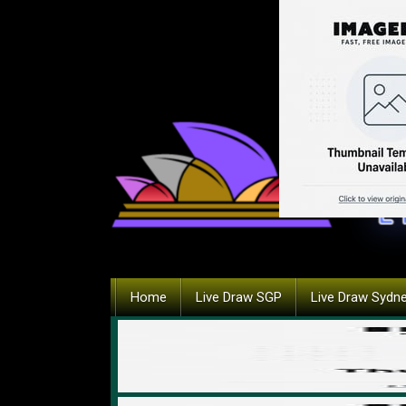
Home
Live Draw SGP
Live Draw Sydn