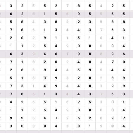
3
3
2
5
5
2
7
8
5
4
2
5
9
6
2
8
1
5
6
9
5
5
6
5
4
5
8
4
3
8
2
2
3
5
8
8
7
7
8
6
1
3
4
4
3
7
6
3
6
2
0
2
9
1
1
5
1
6
4
1
6
1
1
2
5
4
9
0
0
0
0
4
1
6
3
9
4
6
1
9
8
8
9
6
9
7
1
8
2
0
2
4
0
4
7
0
4
2
6
8
9
4
4
5
9
5
4
4
1
5
1
6
3
9
3
2
0
2
8
9
8
7
3
1
4
9
4
4
8
3
9
9
7
7
8
6
1
3
4
4
3
7
6
3
9
4
2
6
5
1
6
7
5
3
0
1
6
1
1
2
5
4
9
0
0
0
0
4
2
9
5
5
4
7
2
6
2
8
9
7
5
3
0
3
8
4
3
8
1
9
3
4