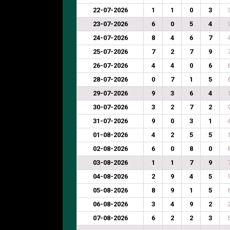
22-07-2026
1
1
0
3
23-07-2026
6
0
5
4
24-07-2026
8
4
6
7
25-07-2026
7
2
7
9
26-07-2026
4
4
0
6
28-07-2026
0
7
1
5
29-07-2026
9
3
6
4
30-07-2026
3
2
7
2
31-07-2026
9
0
3
1
01-08-2026
4
2
5
5
02-08-2026
6
0
8
0
03-08-2026
1
1
7
9
04-08-2026
2
9
4
5
05-08-2026
8
9
1
5
06-08-2026
3
4
9
2
07-08-2026
6
2
2
3