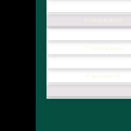
Rekap Angka 4D
Pembalik Angka
Kombinasi 4D