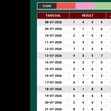
CLEAR
TANGGAL
RESULT
08-07-2026
1
4
0
0
09-07-2026
5
1
7
6
10-07-2026
2
4
5
4
11-07-2026
6
3
6
0
12-07-2026
7
2
3
9
13-07-2026
9
0
5
7
14-07-2026
4
3
7
5
15-07-2026
3
4
6
3
16-07-2026
5
7
9
2
17-07-2026
4
9
0
0
18-07-2026
6
1
8
8
19-07-2026
0
8
6
5
20-07-2026
2
5
0
1
21-07-2026
8
7
4
6