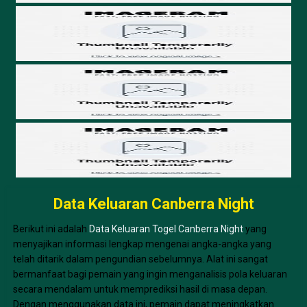
Data Keluaran Canberra Night
Berikut ini adalah
Data Keluaran Togel Canberra Night
yang
menyajikan informasi lengkap mengenai angka-angka yang
telah ditarik dalam pengundian sebelumnya. Alat ini sangat
bermanfaat bagi pemain yang ingin menganalisis pola keluaran
secara mendalam untuk memprediksi hasil di masa depan.
Dengan menggunakan data ini, pemain dapat meningkatkan