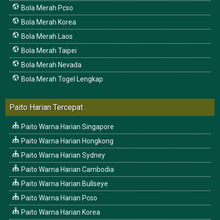
Bola Merah Pcso
Bola Merah Korea
Bola Merah Laos
Bola Merah Taipei
Bola Merah Nevada
Bola Merah Togel Lengkap
Paito Harian Tercepat
Paito Warna Harian Singapore
Paito Warna Harian Hongkong
Paito Warna Harian Sydney
Paito Warna Harian Cambodia
Paito Warna Harian Bullseye
Paito Warna Harian Pcso
Paito Warna Harian Korea