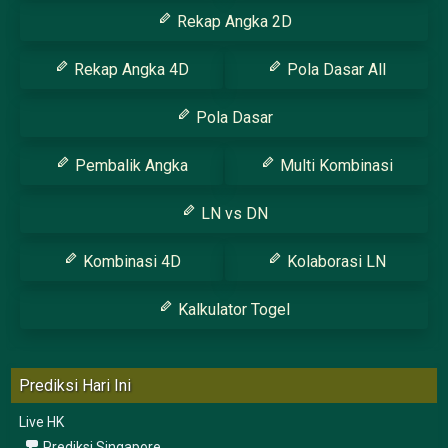
Rekap Angka 2D
Rekap Angka 4D
Pola Dasar All
Pola Dasar
Pembalik Angka
Multi Kombinasi
LN vs DN
Kombinasi 4D
Kolaborasi LN
Kalkulator Togel
Prediksi Hari Ini
Live HK
Prediksi Singapore