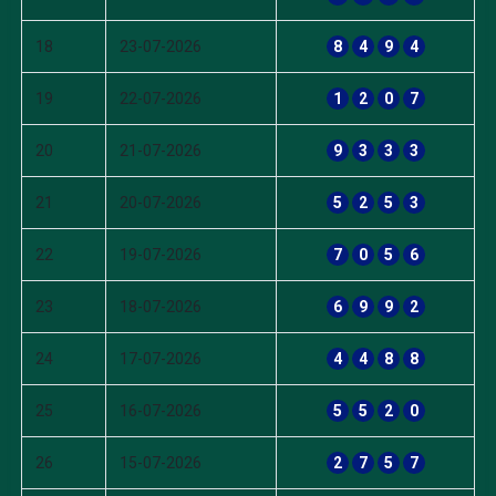
18
23-07-2026
8
4
9
4
19
22-07-2026
1
2
0
7
20
21-07-2026
9
3
3
3
21
20-07-2026
5
2
5
3
22
19-07-2026
7
0
5
6
23
18-07-2026
6
9
9
2
24
17-07-2026
4
4
8
8
25
16-07-2026
5
5
2
0
26
15-07-2026
2
7
5
7