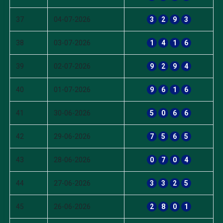
37
04-07-2026
3
2
9
3
38
03-07-2026
1
4
1
6
39
02-07-2026
9
2
9
4
40
01-07-2026
9
6
1
6
41
30-06-2026
5
0
6
6
42
29-06-2026
7
5
6
5
43
28-06-2026
0
7
0
4
44
27-06-2026
3
3
2
5
45
26-06-2026
2
8
0
1