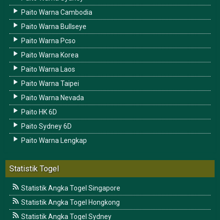
Paito Warna Cambodia
Paito Warna Bullseye
Paito Warna Pcso
Paito Warna Korea
Paito Warna Laos
Paito Warna Taipei
Paito Warna Nevada
Paito HK 6D
Paito Sydney 6D
Paito Warna Lengkap
Statistik Togel
Statistik Angka Togel Singapore
Statistik Angka Togel Hongkong
Statistik Angka Togel Sydney