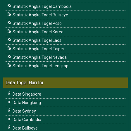
Statistik Angka Togel Cambodia
Statistik Angka Togel Bullseye
Statistik Angka Togel Pcso
Statistik Angka Togel Korea
Statistik Angka Togel Laos
Statistik Angka Togel Taipei
Statistik Angka Togel Nevada
Statistik Angka Togel Lengkap
Data Togel Hari Ini
Data Singapore
Data Hongkong
Data Sydney
Data Cambodia
Data Bullseye