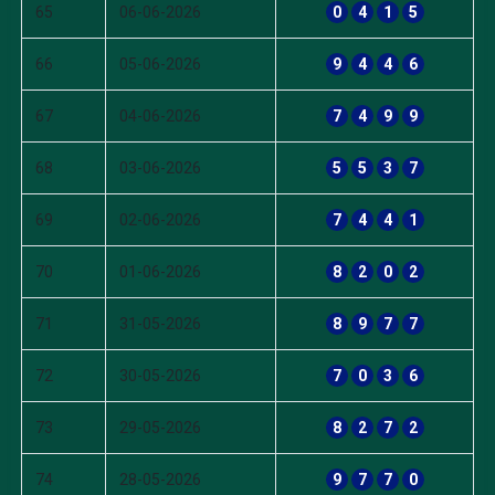
65
06-06-2026
0
4
1
5
66
05-06-2026
9
4
4
6
67
04-06-2026
7
4
9
9
68
03-06-2026
5
5
3
7
69
02-06-2026
7
4
4
1
70
01-06-2026
8
2
0
2
71
31-05-2026
8
9
7
7
72
30-05-2026
7
0
3
6
73
29-05-2026
8
2
7
2
74
28-05-2026
9
7
7
0