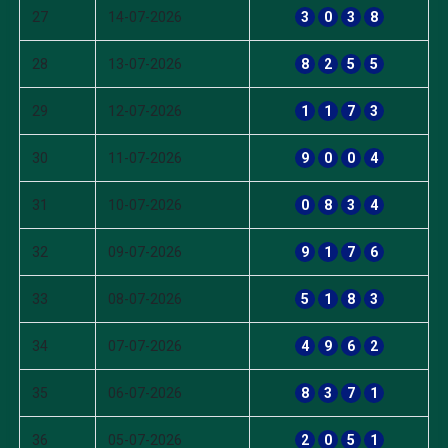
27
14-07-2026
3
0
3
8
28
13-07-2026
8
2
5
5
29
12-07-2026
1
1
7
3
30
11-07-2026
9
0
0
4
31
10-07-2026
0
8
3
4
32
09-07-2026
9
1
7
6
33
08-07-2026
5
1
8
3
34
07-07-2026
4
9
6
2
35
06-07-2026
8
3
7
1
36
05-07-2026
2
0
5
1