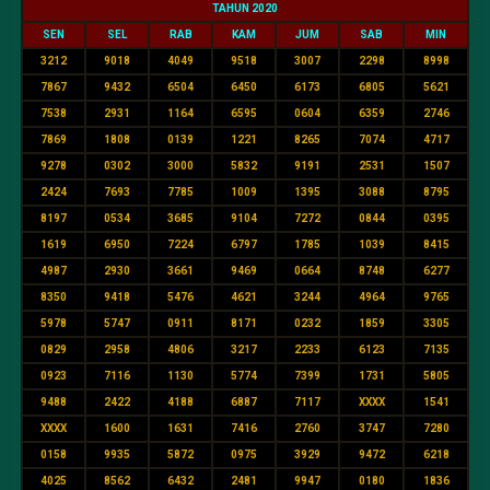
TAHUN 2020
SEN
SEL
RAB
KAM
JUM
SAB
MIN
3212
9018
4049
9518
3007
2298
8998
7867
9432
6504
6450
6173
6805
5621
7538
2931
1164
6595
0604
6359
2746
7869
1808
0139
1221
8265
7074
4717
9278
0302
3000
5832
9191
2531
1507
2424
7693
7785
1009
1395
3088
8795
8197
0534
3685
9104
7272
0844
0395
1619
6950
7224
6797
1785
1039
8415
4987
2930
3661
9469
0664
8748
6277
8350
9418
5476
4621
3244
4964
9765
5978
5747
0911
8171
0232
1859
3305
0829
2958
4806
3217
2233
6123
7135
0923
7116
1130
5774
7399
1731
5805
9488
2422
4188
6887
7117
XXXX
1541
XXXX
1600
1631
7416
2760
3747
7280
0158
9935
5872
0975
3929
9472
6218
4025
8562
6432
2481
9947
0180
1836