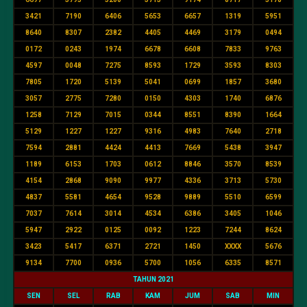
3421
7190
6406
5653
6657
1319
5951
8640
8307
2382
4405
4469
3179
0494
0172
0243
1974
6678
6608
7833
9763
4597
0048
7275
8593
1729
3593
8303
7805
1720
5139
5041
0699
1857
3680
3057
2775
7280
0150
4303
1740
6876
1258
7129
7015
0344
8551
8390
1664
5129
1227
1227
9316
4983
7640
2718
7594
2881
4424
4413
7669
5438
3947
1189
6153
1703
0612
8846
3570
8539
4154
2868
9090
9977
4336
3713
5730
4837
5581
4654
9528
9889
5510
6599
7037
7614
3014
4534
6386
3405
1046
5947
2922
0125
0092
1223
7244
8624
3423
5417
6371
2721
1450
XXXX
5676
9134
7700
0936
5700
1056
6335
8571
TAHUN 2021
SEN
SEL
RAB
KAM
JUM
SAB
MIN