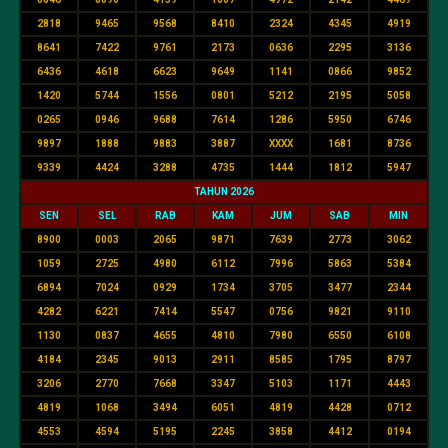
2818
9465
9568
8410
2324
4345
4919
8641
7422
9761
2173
0636
2295
3136
6436
4618
6623
9649
1141
0866
9852
1420
5744
1556
0801
5212
2195
5058
0265
0946
9688
7614
1286
5950
6746
9897
1888
9883
3887
XXXX
1681
8736
9339
4424
3288
4735
1444
1812
5947
TAHUN 2026
SEN
SEL
RAB
KAM
JUM
SAB
MIN
8900
0003
2065
9871
7639
2773
3062
1059
2725
4980
6112
7996
5863
5384
6894
7024
0929
1734
3705
3477
2344
4282
6221
7414
5547
0756
9821
9110
1130
0837
4655
4810
7980
6550
6108
4184
2345
9013
2911
8585
1795
8797
3206
2770
7668
3347
5103
1171
4443
4819
1068
3494
6051
4819
4428
0712
4553
4594
5195
2245
3858
4412
0194