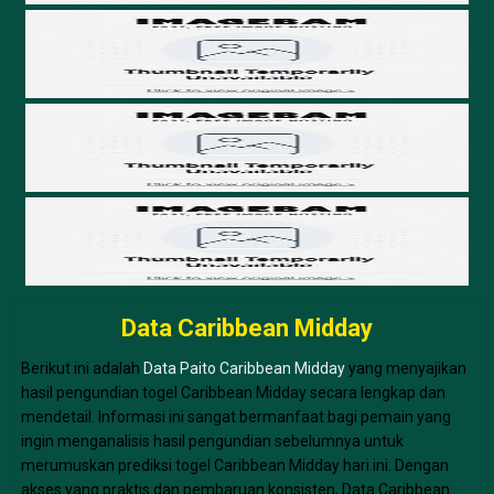
Data Caribbean Midday
Berikut ini adalah
Data Paito Caribbean Midday
yang menyajikan
hasil pengundian togel Caribbean Midday secara lengkap dan
mendetail. Informasi ini sangat bermanfaat bagi pemain yang
ingin menganalisis hasil pengundian sebelumnya untuk
merumuskan prediksi togel Caribbean Midday hari ini. Dengan
akses yang praktis dan pembaruan konsisten, Data Caribbean