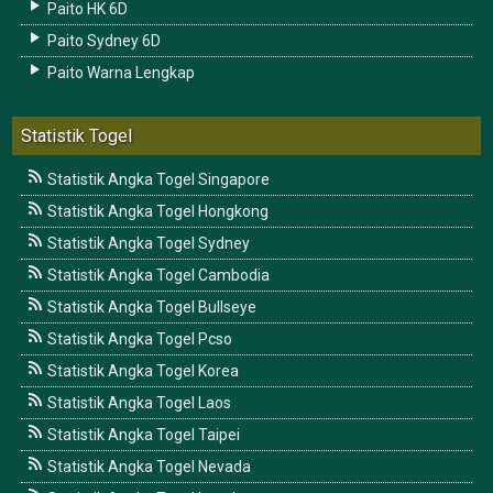
Paito HK 6D
Paito Sydney 6D
Paito Warna Lengkap
Statistik Togel
Statistik Angka Togel Singapore
Statistik Angka Togel Hongkong
Statistik Angka Togel Sydney
Statistik Angka Togel Cambodia
Statistik Angka Togel Bullseye
Statistik Angka Togel Pcso
Statistik Angka Togel Korea
Statistik Angka Togel Laos
Statistik Angka Togel Taipei
Statistik Angka Togel Nevada