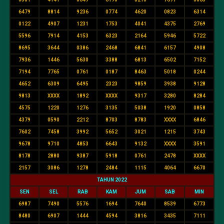
6479
8814
9236
0774
4620
0823
6314
0122
4907
1231
1753
4041
4375
2769
5596
7914
4153
6323
2164
5946
5722
8695
3644
0386
2468
6841
6157
4908
7936
1446
5630
3388
6813
6502
7152
7194
7765
0761
0187
8463
5018
0244
4652
6309
6495
2323
9859
3938
9128
9813
XXXX
1892
XXXX
9317
3280
8284
4575
1220
1276
3135
5038
1920
0858
4379
0590
2212
8703
8783
XXXX
6846
7602
7458
3992
5652
3021
1215
3743
9678
9710
4853
6643
9132
XXXX
3591
8178
2880
9387
5918
0761
2478
XXXX
2157
3086
1278
2484
1115
4064
6670
TAHUN 2022
SEN
SEL
RAB
KAM
JUM
SAB
MIN
6987
7490
5576
1694
7640
8539
6773
8480
6907
1444
4594
3816
3435
7111