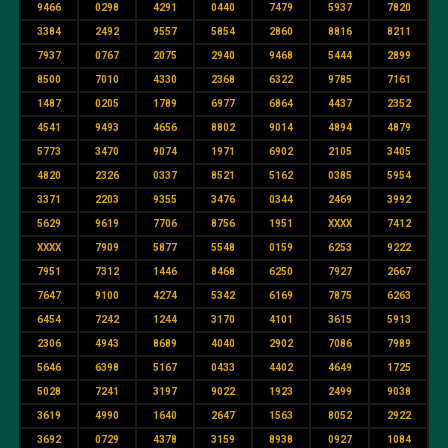
9466
0298
4291
0440
7479
5937
7820
3384
2492
9557
5854
2860
8816
8211
7937
0767
2075
2940
9468
5444
2899
8500
7010
4330
2368
6322
9785
7161
1487
0205
1789
6977
6864
4437
2352
4541
9493
4656
8802
9014
4894
4879
5773
3470
9074
1971
6902
2105
3405
4820
2326
0337
8521
5162
0385
5954
3371
2203
9355
3476
0344
2469
3992
5629
9619
7706
8756
1951
XXXX
7412
XXXX
7909
5877
5548
0159
6253
9222
7951
7312
1446
8468
6250
7927
2667
7647
9100
4274
5342
6169
7875
6263
6454
7242
1244
3170
4101
3615
5913
2306
4943
8689
4040
2902
7086
7989
5646
6398
5167
0433
4402
4649
1725
5028
7241
3197
9022
1923
2499
9038
3619
4990
1640
2647
1563
8052
2922
3692
0729
4378
3159
8938
0927
1084