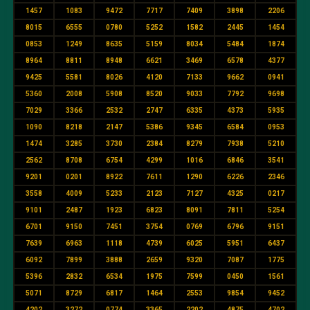
1457
1083
9472
7717
7409
3898
2206
8015
6555
0780
5252
1582
2445
1454
0853
1249
8635
5159
8034
5484
1874
8964
8811
8948
6621
3469
6578
4377
9425
5581
8026
4120
7133
9662
0941
5360
2008
5908
8520
9033
7792
9698
7029
3366
2532
2747
6335
4373
5935
1090
8218
2147
5386
9345
6584
0953
1474
3285
3730
2384
8279
7938
5210
2562
8708
6754
4299
1016
6846
3541
9201
0201
8922
7611
1290
6226
2346
3558
4009
5233
2123
7127
4325
0217
9101
2487
1923
6823
8091
7811
5254
6701
9150
7451
3754
0769
6796
9151
7639
6963
1118
4739
6025
5951
6437
6092
7899
3888
2659
9320
7087
1775
5396
2832
6534
1975
7599
0450
1561
5071
8729
6817
1464
2553
9854
9452
4202
3272
0774
3365
2202
4875
4702