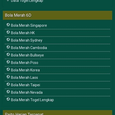
Data Togel Lengkap
Bola Merah 6D
Bola Merah Singapore
Bola Merah HK
Bola Merah Sydney
Bola Merah Cambodia
Bola Merah Bullseye
Bola Merah Pcso
Bola Merah Korea
Bola Merah Laos
Bola Merah Taipei
Bola Merah Nevada
Bola Merah Togel Lengkap
Paito Harian Tercepat