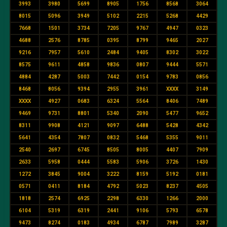
3993
3980
5699
8905
1756
8568
3064
8015
5096
3949
5102
2215
5268
4429
7668
1501
3734
7205
9767
4947
0323
4688
2576
8785
0395
8799
9465
2027
9216
7957
5610
2484
9405
8302
3022
8575
9611
4858
9836
0807
9444
5571
4884
4287
5003
7442
0154
9783
0856
8468
8056
9394
2955
3961
XXXX
3149
XXXX
4927
0683
6324
5564
8406
7489
9469
9731
8801
5340
2090
5477
9652
8311
9908
4121
9097
6488
5428
4342
5641
4354
7807
0832
5468
5355
9011
2540
2697
6745
8505
8005
4407
7909
2633
5958
0444
5583
5906
3726
1430
1272
3845
9004
3222
8159
5192
0181
0571
0411
8184
4792
5023
8237
4505
1818
2574
6925
2298
6330
1266
2000
6104
5319
6319
2441
9106
5793
6578
9473
8274
0183
4934
6787
7989
3287