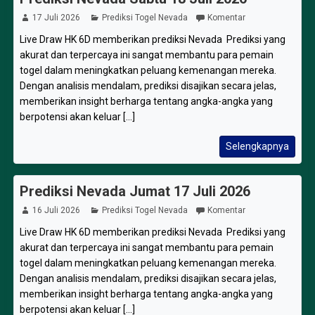
17 Juli 2026
Prediksi Togel Nevada
Komentar
Live Draw HK 6D memberikan prediksi Nevada Prediksi yang
akurat dan terpercaya ini sangat membantu para pemain
togel dalam meningkatkan peluang kemenangan mereka.
Dengan analisis mendalam, prediksi disajikan secara jelas,
memberikan insight berharga tentang angka-angka yang
berpotensi akan keluar [...]
Selengkapnya
Prediksi Nevada Jumat 17 Juli 2026
16 Juli 2026
Prediksi Togel Nevada
Komentar
Live Draw HK 6D memberikan prediksi Nevada Prediksi yang
akurat dan terpercaya ini sangat membantu para pemain
togel dalam meningkatkan peluang kemenangan mereka.
Dengan analisis mendalam, prediksi disajikan secara jelas,
memberikan insight berharga tentang angka-angka yang
berpotensi akan keluar [...]