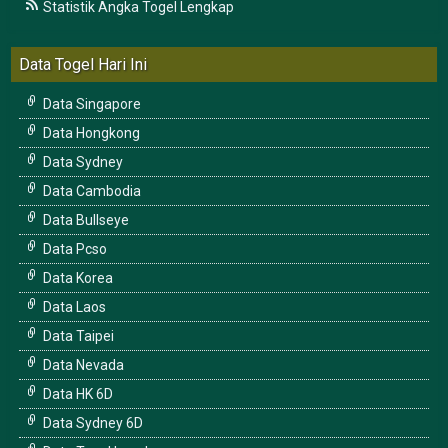
Statistik Angka Togel Lengkap
Data Togel Hari Ini
Data Singapore
Data Hongkong
Data Sydney
Data Cambodia
Data Bullseye
Data Pcso
Data Korea
Data Laos
Data Taipei
Data Nevada
Data HK 6D
Data Sydney 6D