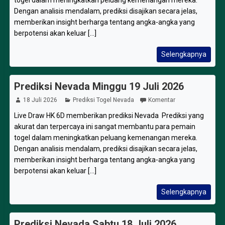
togel dalam meningkatkan peluang kemenangan mereka.
Dengan analisis mendalam, prediksi disajikan secara jelas,
memberikan insight berharga tentang angka-angka yang
berpotensi akan keluar [...]
Selengkapnya
Prediksi Nevada Minggu 19 Juli 2026
18 Juli 2026
Prediksi Togel Nevada
Komentar
Live Draw HK 6D memberikan prediksi Nevada Prediksi yang
akurat dan terpercaya ini sangat membantu para pemain
togel dalam meningkatkan peluang kemenangan mereka.
Dengan analisis mendalam, prediksi disajikan secara jelas,
memberikan insight berharga tentang angka-angka yang
berpotensi akan keluar [...]
Selengkapnya
Prediksi Nevada Sabtu 18 Juli 2026