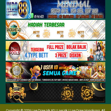
Copyright © 2026 Live Draw Hk 6D | Live Hk | Live Draw Hongkong. All