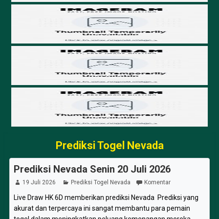
Prediksi Togel Nevada
Prediksi Nevada Senin 20 Juli 2026
19 Juli 2026
Prediksi Togel Nevada
Komentar
Live Draw HK 6D memberikan prediksi Nevada Prediksi yang
akurat dan terpercaya ini sangat membantu para pemain