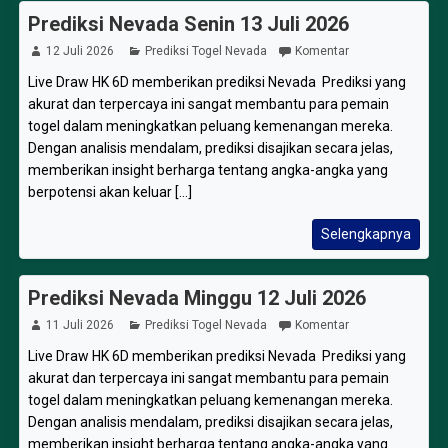
Prediksi Nevada Senin 13 Juli 2026
12 Juli 2026
Prediksi Togel Nevada
Komentar
Live Draw HK 6D memberikan prediksi Nevada Prediksi yang
akurat dan terpercaya ini sangat membantu para pemain
togel dalam meningkatkan peluang kemenangan mereka.
Dengan analisis mendalam, prediksi disajikan secara jelas,
memberikan insight berharga tentang angka-angka yang
berpotensi akan keluar [...]
Selengkapnya
Prediksi Nevada Minggu 12 Juli 2026
11 Juli 2026
Prediksi Togel Nevada
Komentar
Live Draw HK 6D memberikan prediksi Nevada Prediksi yang
akurat dan terpercaya ini sangat membantu para pemain
togel dalam meningkatkan peluang kemenangan mereka.
Dengan analisis mendalam, prediksi disajikan secara jelas,
memberikan insight berharga tentang angka-angka yang