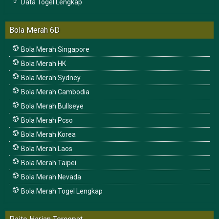
Data Togel Lengkap
Bola Merah 6D
Bola Merah Singapore
Bola Merah HK
Bola Merah Sydney
Bola Merah Cambodia
Bola Merah Bullseye
Bola Merah Pcso
Bola Merah Korea
Bola Merah Laos
Bola Merah Taipei
Bola Merah Nevada
Bola Merah Togel Lengkap