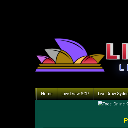
Home
Live Draw SGP
Live Draw Sydn
P