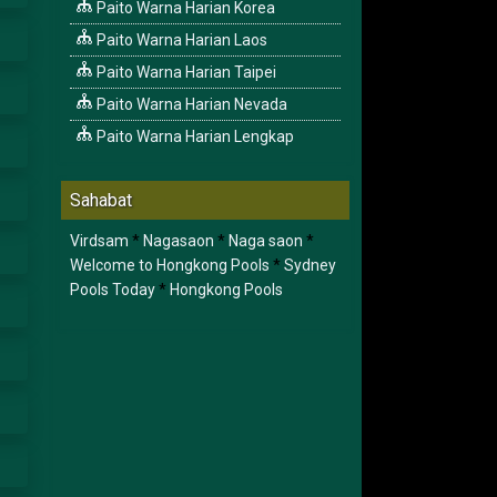
Paito Warna Harian Korea
Paito Warna Harian Laos
Paito Warna Harian Taipei
Paito Warna Harian Nevada
Paito Warna Harian Lengkap
Sahabat
Virdsam
*
Nagasaon
*
Naga saon
*
Welcome to Hongkong Pools
*
Sydney
Pools Today
*
Hongkong Pools