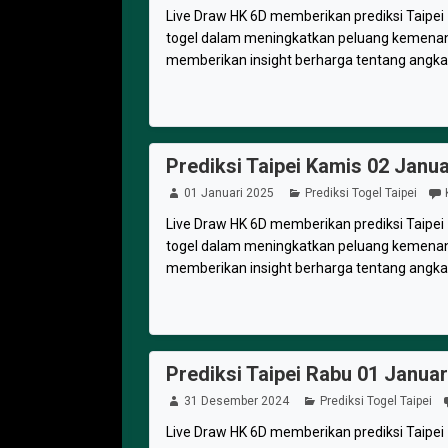
Live Draw HK 6D memberikan prediksi Taipei
togel dalam meningkatkan peluang kemenanga
memberikan insight berharga tentang angka-a
Prediksi Taipei Kamis 02 Janua
01 Januari 2025
Prediksi Togel Taipei
Live Draw HK 6D memberikan prediksi Taipei
togel dalam meningkatkan peluang kemenanga
memberikan insight berharga tentang angka-a
Prediksi Taipei Rabu 01 Januar
31 Desember 2024
Prediksi Togel Taipei
Live Draw HK 6D memberikan prediksi Taipei