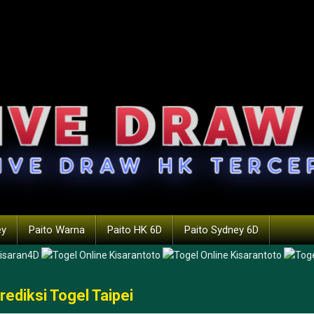
ey
Paito Warna
Paito HK 6D
Paito Sydney 6D
rediksi Togel Taipei