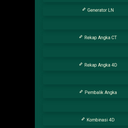
Generator LN
Rekap Angka CT
Rekap Angka 4D
Pembalik Angka
Kombinasi 4D