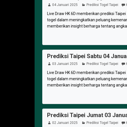
04 Januari 2025
Prediksi Togel Taipei
Live Draw HK 6D memberikan prediksi Taipei
togel dalam meningkatkan peluang kemenanga
memberikan insight berharga tentang angka-a
Prediksi Taipei Sabtu 04 Janua
03 Januari 2025
Prediksi Togel Taipei
Live Draw HK 6D memberikan prediksi Taipei
togel dalam meningkatkan peluang kemenanga
memberikan insight berharga tentang angka-a
Prediksi Taipei Jumat 03 Janu
02 Januari 2025
Prediksi Togel Taipei