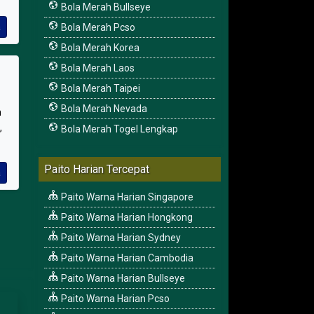
Bola Merah Bullseye
a
Bola Merah Pcso
Bola Merah Korea
Bola Merah Laos
Bola Merah Taipei
Bola Merah Nevada
n
,
Bola Merah Togel Lengkap
Paito Harian Tercepat
a
Paito Warna Harian Singapore
Paito Warna Harian Hongkong
Paito Warna Harian Sydney
Paito Warna Harian Cambodia
Paito Warna Harian Bullseye
Paito Warna Harian Pcso