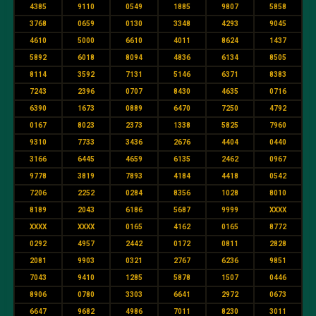
4385
9110
0549
1885
9807
5858
3768
0659
0130
3348
4293
9045
4610
5000
6610
4011
8624
1437
5892
6018
8094
4836
6134
8505
8114
3592
7131
5146
6371
8383
7243
2396
0707
8430
4635
0716
6390
1673
0889
6470
7250
4792
0167
8023
2373
1338
5825
7960
9310
7733
3436
2676
4404
0440
3166
6445
4659
6135
2462
0967
9778
3819
7893
4184
4418
0542
7206
2252
0284
8356
1028
8010
8189
2043
6186
5687
9999
XXXX
XXXX
XXXX
0165
4162
0165
8772
0292
4957
2442
0172
0811
2828
2081
9903
0321
2767
6236
9851
7043
9410
1285
5878
1507
0446
8906
0780
3303
6641
2972
0673
6647
9682
4986
7011
8230
3011