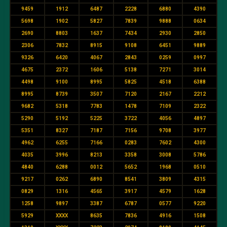
9459
1912
6487
2228
6880
4390
5698
1902
5827
7839
9888
0634
2690
8803
1637
7434
2930
2850
2306
7832
8915
9108
6451
9889
9326
6420
4067
2843
0259
0997
4675
2372
1606
5138
7271
3014
4498
9100
8995
5825
4518
6388
8995
8739
3507
7120
2167
2212
9682
5318
7783
1478
7109
2322
5290
5192
5225
3722
4056
4897
5351
8327
7187
7156
9708
3977
4962
6255
7166
0283
7602
4300
4035
3996
8213
3358
3008
5786
4840
6288
0012
5652
1968
0510
9217
0262
6890
8541
3809
4315
0829
1316
4565
3917
4579
1628
1258
9897
3387
6787
0577
9220
5929
XXXX
8635
7836
4916
1508