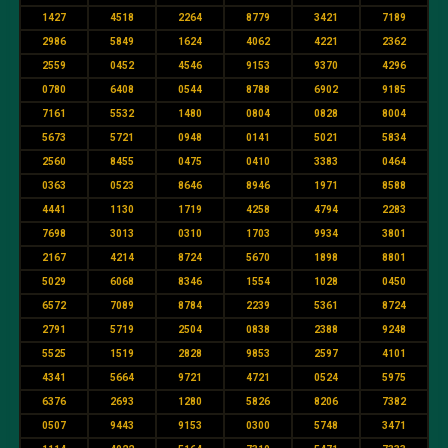
1427
4518
2264
8779
3421
7189
2986
5849
1624
4062
4221
2362
2559
0452
4546
9153
9370
4296
0780
6408
0544
8788
6902
9185
7161
5532
1480
0804
0828
8004
5673
5721
0948
0141
5021
5834
2560
8455
0475
0410
3383
0464
0363
0523
8646
8946
1971
8588
4441
1130
1719
4258
4794
2283
7698
3013
0310
1703
9934
3801
2167
4214
8724
5670
1898
8801
5029
6068
8346
1554
1028
0450
6572
7089
8784
2239
5361
8724
2791
5719
2504
0838
2388
9248
5525
1519
2828
9853
2597
4101
4341
5664
9721
4721
0524
5975
6376
2693
1280
5826
8206
7382
0507
9443
9153
0300
5748
3471