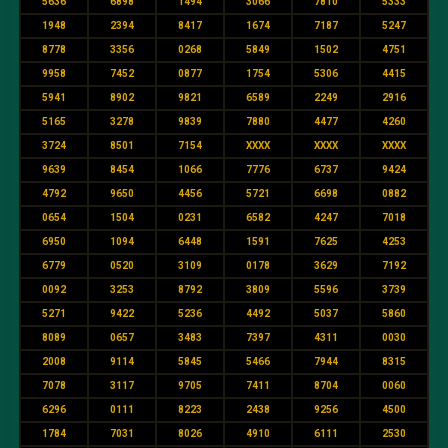
5636
6898
1494
3066
7810
5333
1948
2394
8417
1674
7187
5247
8778
3356
0268
5849
1502
4751
9958
7452
0877
1754
5306
4415
5941
8902
9821
6589
2249
2916
5165
3278
9839
7880
4477
4260
3724
8501
7154
XXXX
XXXX
XXXX
9639
8454
1066
7776
6737
9424
4792
9650
4456
5721
6698
0882
0654
1504
0231
6582
4247
7018
6950
1094
6448
1591
7625
4253
6779
0520
3109
0178
3629
7192
0092
3253
8792
3809
5596
3739
5271
9422
5236
4492
5037
5860
8089
0657
3483
7397
4311
0030
2008
9114
5845
5466
7944
8315
7078
3117
9705
7411
8704
0060
6296
0111
8223
2438
9256
4500
1784
7031
8026
4910
6111
2530