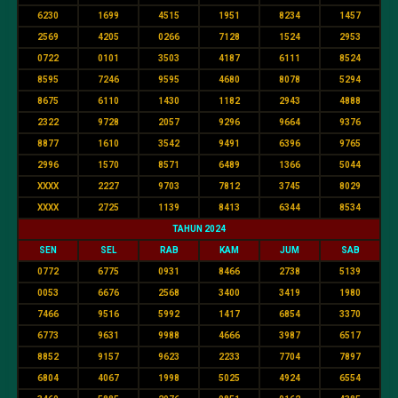
6230
1699
4515
1951
8234
1457
2569
4205
0266
7128
1524
2953
0722
0101
3503
4187
6111
8524
8595
7246
9595
4680
8078
5294
8675
6110
1430
1182
2943
4888
2322
9728
2057
9296
9664
9376
8877
1610
3542
9491
6396
9765
2996
1570
8571
6489
1366
5044
XXXX
2227
9703
7812
3745
8029
XXXX
2725
1139
8413
6344
8534
TAHUN 2024
SEN
SEL
RAB
KAM
JUM
SAB
0772
6775
0931
8466
2738
5139
0053
6676
2568
3400
3419
1980
7466
9516
5992
1417
6854
3370
6773
9631
9988
4666
3987
6517
8852
9157
9623
2233
7704
7897
6804
4067
1998
5025
4924
6554