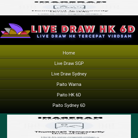
Home
Live Draw SGP
Live Draw Sydney
Paito Warna
Paito HK 6D
Paito Sydney 6D