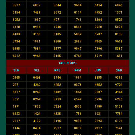
5517
6837
5644
9684
8424
6040
3154
7489
5072
0114
4752
1571
3252
1037
4271
1741
3304
8529
1378
0934
1046
8533
0028
5004
4103
3183
3105
5082
8207
0135
7434
1991
9200
2987
4365
9618
6985
7084
3577
9047
7996
5387
6012
9964
9165
6764
3719
1651
TAHUN 2025
SEN
SEL
RAB
KAM
JUM
SAB
0565
0468
5746
1994
8855
9395
2471
4262
4452
0373
4652
9724
8317
0240
8402
1864
5007
4944
5621
0262
5923
6542
0236
6290
1971
1852
7324
4036
1789
5139
6923
1424
4335
1756
1031
7734
7617
4102
5196
9098
0693
6176
1146
0434
2517
0039
2317
7541