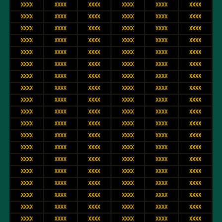
XXXX
XXXX
XXXX
XXXX
XXXX
XXXX
XXXX
XXXX
XXXX
XXXX
XXXX
XXXX
XXXX
XXXX
XXXX
XXXX
XXXX
XXXX
XXXX
XXXX
XXXX
XXXX
XXXX
XXXX
XXXX
XXXX
XXXX
XXXX
XXXX
XXXX
XXXX
XXXX
XXXX
XXXX
XXXX
XXXX
XXXX
XXXX
XXXX
XXXX
XXXX
XXXX
XXXX
XXXX
XXXX
XXXX
XXXX
XXXX
XXXX
XXXX
XXXX
XXXX
XXXX
XXXX
XXXX
XXXX
XXXX
XXXX
XXXX
XXXX
XXXX
XXXX
XXXX
XXXX
XXXX
XXXX
XXXX
XXXX
XXXX
XXXX
XXXX
XXXX
XXXX
XXXX
XXXX
XXXX
XXXX
XXXX
XXXX
XXXX
XXXX
XXXX
XXXX
XXXX
XXXX
XXXX
XXXX
XXXX
XXXX
XXXX
XXXX
XXXX
XXXX
XXXX
XXXX
XXXX
XXXX
XXXX
XXXX
XXXX
XXXX
XXXX
XXXX
XXXX
XXXX
XXXX
XXXX
XXXX
XXXX
XXXX
XXXX
XXXX
XXXX
XXXX