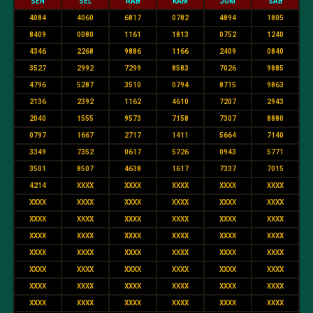
SEN
SEL
RAB
KAM
JUM
SAB
4084
4060
6817
0782
4894
1805
8409
0080
1161
1813
0752
1240
4346
2268
9886
1166
2409
0840
3527
2992
7299
8583
7026
9885
4796
5287
3510
0794
8715
9863
2136
2392
1162
4610
7207
2943
2040
1555
9573
7158
7307
8880
0797
1667
2717
1411
5664
7140
3349
7352
0617
5726
0943
5771
3501
8507
4638
1617
7337
7015
4214
XXXX
XXXX
XXXX
XXXX
XXXX
XXXX
XXXX
XXXX
XXXX
XXXX
XXXX
XXXX
XXXX
XXXX
XXXX
XXXX
XXXX
XXXX
XXXX
XXXX
XXXX
XXXX
XXXX
XXXX
XXXX
XXXX
XXXX
XXXX
XXXX
XXXX
XXXX
XXXX
XXXX
XXXX
XXXX
XXXX
XXXX
XXXX
XXXX
XXXX
XXXX
XXXX
XXXX
XXXX
XXXX
XXXX
XXXX