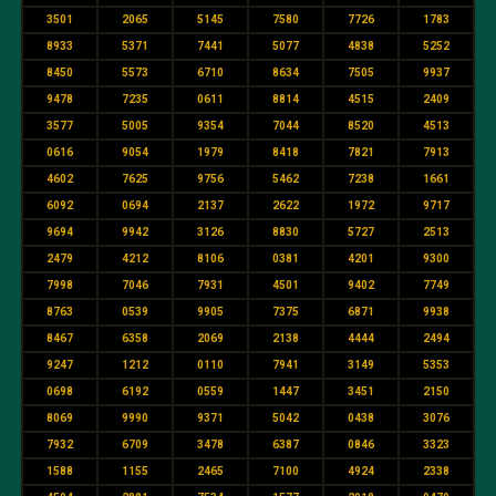
3501
2065
5145
7580
7726
1783
8933
5371
7441
5077
4838
5252
8450
5573
6710
8634
7505
9937
9478
7235
0611
8814
4515
2409
3577
5005
9354
7044
8520
4513
0616
9054
1979
8418
7821
7913
4602
7625
9756
5462
7238
1661
6092
0694
2137
2622
1972
9717
9694
9942
3126
8830
5727
2513
2479
4212
8106
0381
4201
9300
7998
7046
7931
4501
9402
7749
8763
0539
9905
7375
6871
9938
8467
6358
2069
2138
4444
2494
9247
1212
0110
7941
3149
5353
0698
6192
0559
1447
3451
2150
8069
9990
9371
5042
0438
3076
7932
6709
3478
6387
0846
3323
1588
1155
2465
7100
4924
2338