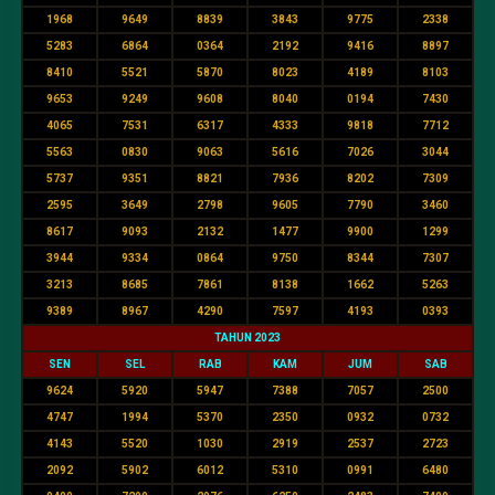
1968
9649
8839
3843
9775
2338
5283
6864
0364
2192
9416
8897
8410
5521
5870
8023
4189
8103
9653
9249
9608
8040
0194
7430
4065
7531
6317
4333
9818
7712
5563
0830
9063
5616
7026
3044
5737
9351
8821
7936
8202
7309
2595
3649
2798
9605
7790
3460
8617
9093
2132
1477
9900
1299
3944
9334
0864
9750
8344
7307
3213
8685
7861
8138
1662
5263
9389
8967
4290
7597
4193
0393
TAHUN 2023
SEN
SEL
RAB
KAM
JUM
SAB
9624
5920
5947
7388
7057
2500
4747
1994
5370
2350
0932
0732
4143
5520
1030
2919
2537
2723
2092
5902
6012
5310
0991
6480