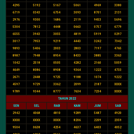
4295
5192
5167
5061
4969
3380
6719
0343
6754
3093
8701
2131
2976
9300
1686
2119
9453
5696
5304
7812
4448
0663
0757
6779
6555
3943
3055
4819
5919
0297
3017
7953
9219
4443
3242
7342
9893
5406
2003
2803
7197
4765
8987
7948
8954
8433
3885
3363
1042
2518
0505
4282
2160
5059
4649
8086
8908
9364
1222
4733
2671
2448
9725
9188
1074
9222
4597
9729
3362
2099
2187
XXXX
9789
9344
8777
7634
7234
XXXX
TAHUN 2022
SEN
SEL
RAB
KAM
JUM
SAB
2942
4068
4810
9289
5487
4920
XXXX
XXXX
XXXX
8206
2209
2359
9504
0638
4254
4637
6403
4052