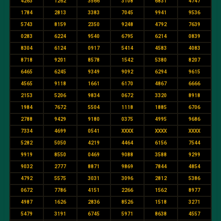
4263
1262
3566
3108
6831
4747
1784
2813
3383
7045
9941
9536
5743
8159
2350
9248
4792
7639
0283
6224
9540
6795
6214
0839
8304
6124
0917
5414
4583
4083
8718
9201
8578
1542
5380
8207
6465
6245
9349
9092
6294
9615
4565
9118
1661
6170
4867
6666
2153
5206
9834
0672
3320
8918
1984
7672
5504
1118
1885
6706
2788
9429
9180
0375
4995
9686
7334
4699
0541
XXXX
XXXX
XXXX
5282
5050
4219
4464
6156
7544
9919
8550
0469
9088
3588
9299
9032
2777
8871
9869
7844
4854
4792
5575
3031
3096
2812
5386
0672
7786
4151
2266
1562
8977
4987
1626
2836
8526
1518
3271
5479
3191
6745
5971
8638
4557