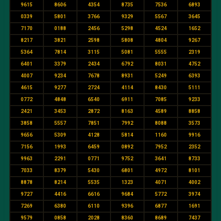
9615
8606
4354
8735
7536
6893
0339
5801
3766
9329
5567
3645
7170
0188
2456
5298
4524
1652
8217
3821
2598
5808
4804
9267
5364
7814
3115
5081
5555
2319
6401
3379
2434
6792
8031
4752
4007
9234
7678
8931
5249
6393
4615
9277
2724
4114
8430
5111
0772
4848
6540
6911
7085
9233
2421
3453
2872
8163
4589
8858
3858
5557
7851
7992
8088
3573
9656
5309
4128
5814
1160
9916
7156
1993
6459
0892
7952
2352
9963
2291
0771
9752
3641
8733
7033
8379
5430
6801
4972
8101
8878
8214
5535
1323
4071
4002
9727
4416
6616
9684
5772
3974
7269
6380
6110
9396
6877
1691
9579
0858
2028
8360
8689
7437