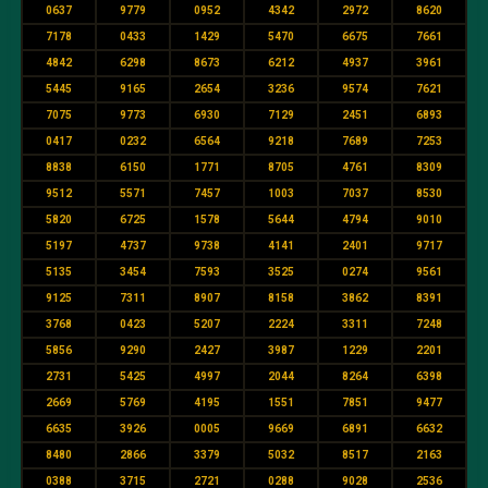
0637
9779
0952
4342
2972
8620
7178
0433
1429
5470
6675
7661
4842
6298
8673
6212
4937
3961
5445
9165
2654
3236
9574
7621
7075
9773
6930
7129
2451
6893
0417
0232
6564
9218
7689
7253
8838
6150
1771
8705
4761
8309
9512
5571
7457
1003
7037
8530
5820
6725
1578
5644
4794
9010
5197
4737
9738
4141
2401
9717
5135
3454
7593
3525
0274
9561
9125
7311
8907
8158
3862
8391
3768
0423
5207
2224
3311
7248
5856
9290
2427
3987
1229
2201
2731
5425
4997
2044
8264
6398
2669
5769
4195
1551
7851
9477
6635
3926
0005
9669
6891
6632
8480
2866
3379
5032
8517
2163
0388
3715
2721
0288
9028
2536