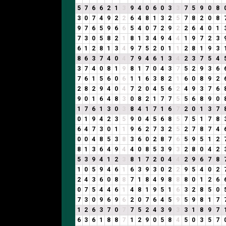
5
7
6
6
2
1
3
9
4
0
6
0
3
3
7
5
9
0
8
3
0
7
4
9
2
2
6
4
8
1
3
2
5
7
8
2
0
8
9
7
6
5
9
6
6
5
4
0
7
2
9
2
2
6
4
0
1
7
3
0
5
8
2
1
8
1
3
4
9
4
4
1
9
7
2
3
6
1
2
8
1
3
4
9
7
5
2
0
1
1
2
8
1
9
3
8
6
3
7
4
0
4
7
9
4
6
1
3
4
2
3
7
5
4
3
7
4
0
8
1
9
8
1
7
0
4
3
7
5
2
9
3
6
7
6
1
5
6
0
6
1
1
6
3
8
2
1
6
0
8
9
2
2
8
2
9
4
0
4
7
2
0
4
5
6
2
4
9
3
7
6
9
0
1
6
4
8
3
0
8
2
1
7
7
5
5
6
8
9
0
1
7
6
1
3
0
3
8
4
1
7
1
6
7
2
0
1
3
7
0
1
9
4
2
3
5
9
0
4
5
6
8
5
7
5
1
7
8
6
4
7
3
0
1
1
9
6
2
7
3
2
5
2
7
8
7
4
0
0
4
8
5
3
8
3
6
0
2
8
7
6
5
9
5
1
2
8
1
3
6
4
9
4
4
0
8
5
3
9
3
2
8
0
4
2
5
3
9
4
1
2
3
8
1
7
2
0
4
4
2
9
6
7
8
1
0
5
9
4
6
1
6
3
9
3
0
2
2
9
5
4
0
2
2
4
3
6
0
8
8
7
1
8
4
9
8
8
8
0
1
2
6
0
7
5
4
4
6
1
4
8
1
9
5
1
6
3
2
8
5
0
7
3
0
9
6
9
6
2
0
7
6
4
5
9
5
9
8
1
7
1
2
6
3
7
0
7
7
5
2
4
3
9
3
3
1
8
9
7
6
3
6
1
8
8
7
1
2
9
0
5
8
4
5
0
3
5
7