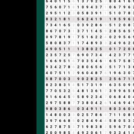
6
4
0
1
1
5
6
1
3
7
9
2
5
7
8
0
4
1
6
7
5
6
0
7
1
8
1
0
9
4
3
7
1
0
6
7
9
6
2
9
5
1
1
2
3
0
5
8
3
9
1
1
5
1
0
7
8
8
3
2
1
8
1
9
5
6
2
4
1
9
1
1
9
5
9
6
7
3
4
1
6
5
2
0
3
9
2
8
6
5
5
1
2
0
8
8
6
7
0
7
3
1
3
7
1
1
4
5
9
2
8
5
6
5
0
9
7
8
1
9
1
7
5
1
6
2
2
4
0
2
9
5
6
5
8
0
8
3
7
1
1
7
4
8
9
3
3
2
4
9
6
2
4
9
0
5
1
1
2
1
3
8
0
2
5
7
0
1
7
2
0
2
3
5
7
2
5
7
6
9
0
7
3
4
7
4
2
3
7
7
1
6
6
9
5
1
6
7
0
3
5
4
6
1
6
5
7
5
8
9
3
4
2
7
8
6
2
8
0
6
5
6
2
5
1
7
1
3
4
0
7
5
1
1
2
9
6
0
4
8
7
6
1
9
6
3
0
5
8
7
0
0
3
3
9
0
2
8
2
5
7
2
5
6
7
1
8
2
3
8
3
1
4
5
1
7
3
1
9
1
6
3
5
0
9
7
7
0
5
3
2
5
4
8
1
3
6
1
7
3
9
9
6
5
9
1
6
6
4
5
9
5
8
9
2
3
4
7
0
6
8
4
0
2
9
7
5
8
8
7
7
3
8
0
4
2
6
1
4
6
9
4
9
8
0
3
8
6
5
0
3
4
9
1
1
2
8
0
3
6
0
1
4
8
0
0
3
3
0
2
5
7
8
6
5
7
1
1
0
8
3
9
7
6
6
8
5
0
2
8
4
9
4
4
5
8
0
5
3
6
2
7
8
7
5
3
7
1
9
8
3
8
2
5
9
6
7
0
2
0
0
9
8
5
4
4
9
2
0
6
1
7
9
3
3
4
1