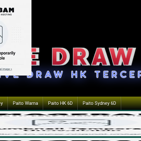
ey
Paito Warna
Paito HK 6D
Paito Sydney 6D