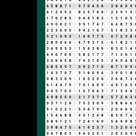
6
5
8
8
7
1
8
9
7
0
4
5
6
2
3
8
6
0
9
6
1
2
4
5
2
7
8
2
5
7
0
0
0
2
3
9
1
5
1
7
6
2
8
5
4
0
6
4
1
8
3
2
1
2
1
0
5
4
9
0
0
2
1
3
3
5
1
7
4
7
2
6
4
8
7
5
2
2
3
6
0
5
5
9
4
2
1
6
7
4
5
1
8
3
3
5
2
1
0
9
3
3
1
4
0
7
7
5
3
0
7
2
3
8
2
8
0
4
6
6
3
4
7
9
3
1
5
6
6
1
8
2
1
3
4
9
9
5
3
8
1
5
4
3
8
9
8
8
3
0
1
4
6
9
6
7
0
0
0
5
8
2
1
7
7
5
7
1
3
6
1
3
5
6
6
5
8
4
7
9
3
1
0
5
5
2
6
5
4
8
6
8
5
9
9
7
7
0
9
2
7
1
5
6
8
7
1
0
9
1
4
3
7
0
7
7
5
1
6
0
9
4
4
3
9
0
1
8
0
8
3
3
0
9
9
1
0
5
2
5
6
2
2
6
8
7
3
6
1
4
4
7
9
7
7
0
1
6
0
9
9
4
9
7
6
5
9
4
5
7
0
5
5
1
5
7
0
6
3
9
7
1
3
4
6
4
9
8
5
5
0
5
2
1
7
3
7
8
6
5
7
2
6
3
0
3
7
1
2
6
8
7
5
2
3
0
9
9
3
8
8
6
6
9
1
0
2
2
1
3
5
3
6
7
9
5
5
2
0
6
6
0
1
5
4
6
8
8
7
9
0
1
2
4
8
3
8
3
0
7
6
0
8
9
1
2
1
3
7
2
4
1
6
9
6
5
6
9
9
8
3
9
8
4
7
5
3
4
1
9
2
3
7
1
1
3
2
0
6
0
4
7
8
0
3
3
9
6
3
2
5
1
6
2
0
3
0
9