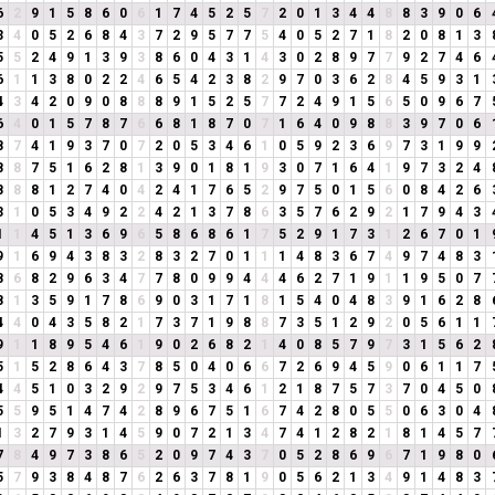
6
2
9
1
5
8
6
0
6
1
7
4
5
2
5
7
2
0
1
3
4
4
8
8
3
9
0
6
3
4
0
5
2
6
8
4
3
7
2
9
5
7
7
5
4
0
5
2
7
1
8
2
0
8
1
3
5
5
2
4
9
1
3
9
3
8
6
0
4
3
1
4
3
0
2
8
9
7
7
9
2
7
4
6
6
1
1
3
8
0
2
2
4
6
5
4
2
3
8
2
9
7
0
3
6
2
8
4
5
9
3
1
4
3
4
2
0
9
0
8
8
8
9
1
5
2
5
7
7
2
4
9
1
5
6
5
0
9
6
7
6
4
0
1
5
7
8
7
6
6
8
1
8
7
0
7
1
6
4
0
9
8
8
3
9
7
0
6
8
7
4
1
9
3
7
0
7
2
0
5
3
4
6
1
0
5
9
2
3
6
9
7
3
1
9
9
8
8
7
5
1
6
2
8
1
3
9
0
1
8
1
9
3
0
7
1
6
4
1
9
7
3
2
4
8
8
8
1
2
7
4
0
4
2
4
1
7
6
5
2
9
7
5
0
1
5
6
0
8
4
2
6
3
1
0
5
3
4
9
2
2
4
2
1
3
7
8
6
3
5
7
6
2
9
2
1
7
9
4
3
1
1
4
5
1
3
6
9
6
5
8
6
8
6
1
7
5
2
9
1
7
3
1
2
6
7
0
1
9
1
6
9
4
3
8
3
2
8
3
2
7
0
1
1
1
4
8
3
6
7
4
9
7
4
8
3
8
6
8
2
9
6
3
4
7
7
8
0
9
9
4
4
4
6
2
7
1
9
1
1
9
5
0
7
8
1
3
5
9
1
7
8
6
9
0
3
1
7
1
8
1
5
4
0
4
8
3
9
1
6
2
8
4
4
0
4
3
5
8
2
1
7
3
7
1
9
8
8
7
3
5
1
2
9
2
0
5
6
1
1
9
1
1
8
9
5
4
6
1
9
0
2
6
8
2
1
4
0
8
5
7
9
7
3
1
5
6
2
5
1
5
2
8
6
4
3
7
8
5
0
4
0
6
6
7
2
6
9
4
5
9
0
6
1
1
7
4
4
5
1
0
3
2
9
2
9
7
5
3
4
6
1
2
1
8
7
5
7
3
7
0
4
5
0
5
5
9
5
1
4
7
4
2
8
9
6
7
5
1
6
7
4
2
8
0
5
5
0
6
3
0
4
1
3
2
7
9
3
1
4
5
9
0
7
2
1
3
4
7
4
1
2
8
2
1
8
1
4
5
7
7
8
4
9
7
3
8
6
5
2
0
9
7
4
3
7
0
5
2
8
6
9
6
7
1
9
8
0
5
7
9
3
8
4
8
7
6
2
6
3
7
8
1
9
0
5
6
2
1
3
4
9
1
4
8
3