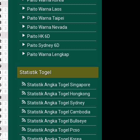
4
1
Paito Warna Laos
8
2
4
1
Paito Warna Taipei
3
4
Paito Warna Nevada
5
3
1
7
Paito HK 6D
2
2
Paito Sydney 6D
8
3
3
9
Paito Warna Lengkap
4
7
9
1
Statistik Togel
1
4
7
5
Statistik Angka Togel Singapore
6
5
7
8
Statistik Angka Togel Hongkong
8
1
Statistik Angka Togel Sydney
5
3
8
8
Statistik Angka Togel Cambodia
8
3
Statistik Angka Togel Bullseye
7
5
6
6
Statistik Angka Togel Pcso
7
1
Statistik Angka Togel Korea