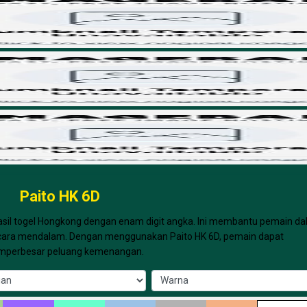
Paito HK 6D
hasil togel Hongkong dengan enam digit angka. Ini membantu pemain d
ecara mendalam. Dengan menggunakan Paito HK 6D, pemain dapat
emperbesar peluang kemenangan.