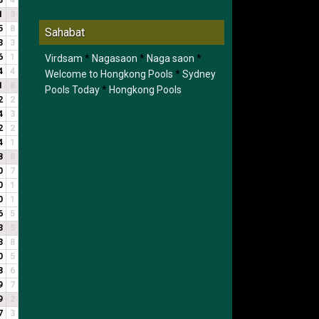
1
3
5
8
Sahabat
3
3
6
1
Virdsam
*
Nagasaon
*
Naga saon
*
4
4
Welcome to Hongkong Pools
*
Sydney
1
8
Pools Today
*
Hongkong Pools
2
2
4
3
2
2
4
1
8
8
0
7
0
1
0
1
6
5
3
5
3
8
0
5
8
6
9
7
9
2
7
3