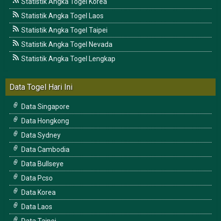
Statistik Angka Togel Korea
Statistik Angka Togel Laos
Statistik Angka Togel Taipei
Statistik Angka Togel Nevada
Statistik Angka Togel Lengkap
Data Togel Hari Ini
Data Singapore
Data Hongkong
Data Sydney
Data Cambodia
Data Bullseye
Data Pcso
Data Korea
Data Laos