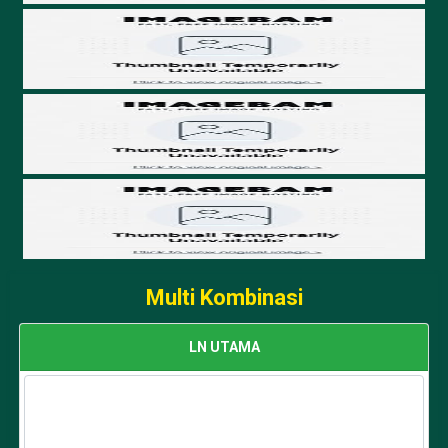
Multi Kombinasi
LN UTAMA