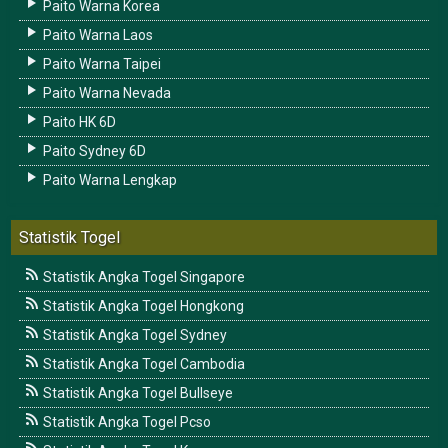
Paito Warna Korea
Paito Warna Laos
Paito Warna Taipei
Paito Warna Nevada
Paito HK 6D
Paito Sydney 6D
Paito Warna Lengkap
Statistik Togel
Statistik Angka Togel Singapore
Statistik Angka Togel Hongkong
Statistik Angka Togel Sydney
Statistik Angka Togel Cambodia
Statistik Angka Togel Bullseye
Statistik Angka Togel Pcso