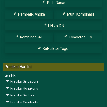
Pola Dasar
Pembalik Angka
Multi Kombinasi
LN vs DN
Kombinasi 4D
Kolaborasi LN
Kalkulator Togel
Prediksi Hari Ini
Live HK
Prediksi Singapore
Prediksi Hongkong
Prediksi Sydney
Prediksi Cambodia