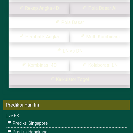
Rekap Angka 4D
Pola Dasar All
Pola Dasar
Pembalik Angka
Multi Kombinasi
LN vs DN
Kombinasi 4D
Kolaborasi LN
Kalkulator Togel
Prediksi Hari Ini
Live HK
Prediksi Singapore
Prediksi Hongkong