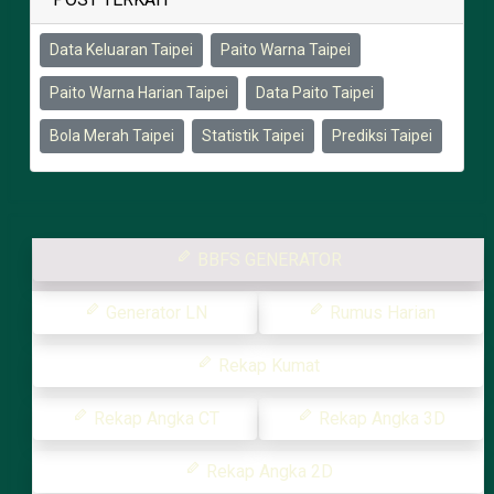
Data Keluaran Taipei
Paito Warna Taipei
Paito Warna Harian Taipei
Data Paito Taipei
Bola Merah Taipei
Statistik Taipei
Prediksi Taipei
BBFS GENERATOR
Generator LN
Rumus Harian
Rekap Kumat
Rekap Angka CT
Rekap Angka 3D
Rekap Angka 2D