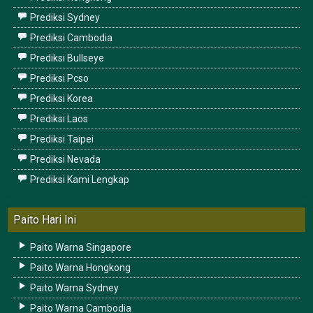
Prediksi Sydney
Prediksi Cambodia
Prediksi Bullseye
Prediksi Pcso
Prediksi Korea
Prediksi Laos
Prediksi Taipei
Prediksi Nevada
Prediksi Kami Lengkap
Paito Hari Ini
Paito Warna Singapore
Paito Warna Hongkong
Paito Warna Sydney
Paito Warna Cambodia