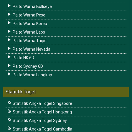
Paito Warna Bullseye
Paito Warna Pcso
Paito Warna Korea
Paito Warna Laos
Paito Warna Taipei
Paito Warna Nevada
Paito HK 6D
Paito Sydney 6D
Paito Warna Lengkap
Statistik Togel
Statistik Angka Togel Singapore
Statistik Angka Togel Hongkong
Statistik Angka Togel Sydney
Statistik Angka Togel Cambodia