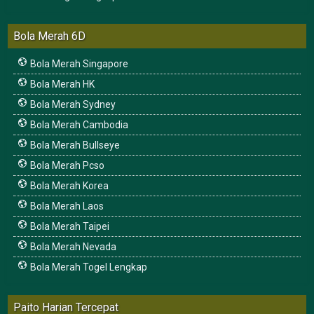
Bola Merah 6D
Bola Merah Singapore
Bola Merah HK
Bola Merah Sydney
Bola Merah Cambodia
Bola Merah Bullseye
Bola Merah Pcso
Bola Merah Korea
Bola Merah Laos
Bola Merah Taipei
Bola Merah Nevada
Bola Merah Togel Lengkap
Paito Harian Tercepat