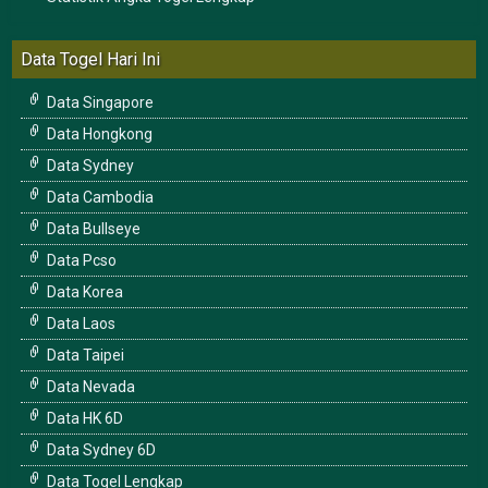
Data Togel Hari Ini
Data Singapore
Data Hongkong
Data Sydney
Data Cambodia
Data Bullseye
Data Pcso
Data Korea
Data Laos
Data Taipei
Data Nevada
Data HK 6D
Data Sydney 6D
Data Togel Lengkap