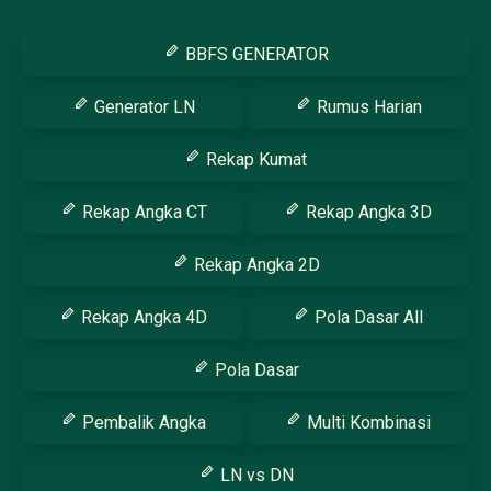
BBFS GENERATOR
Generator LN
Rumus Harian
Rekap Kumat
Rekap Angka CT
Rekap Angka 3D
Rekap Angka 2D
Rekap Angka 4D
Pola Dasar All
Pola Dasar
Pembalik Angka
Multi Kombinasi
LN vs DN