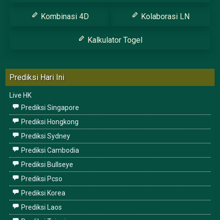
Kombinasi 4D
Kolaborasi LN
Kalkulator Togel
Prediksi Hari Ini
Live HK
Prediksi Singapore
Prediksi Hongkong
Prediksi Sydney
Prediksi Cambodia
Prediksi Bullseye
Prediksi Pcso
Prediksi Korea
Prediksi Laos