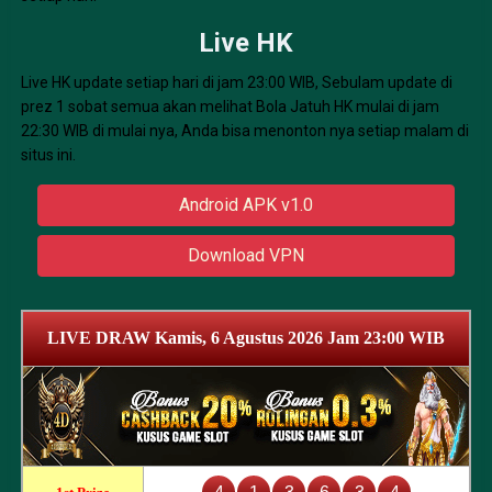
Live HK
Live HK update setiap hari di jam 23:00 WIB, Sebulam update di
prez 1 sobat semua akan melihat Bola Jatuh HK mulai di jam
22:30 WIB di mulai nya, Anda bisa menonton nya setiap malam di
situs ini.
Android APK v1.0
Download VPN