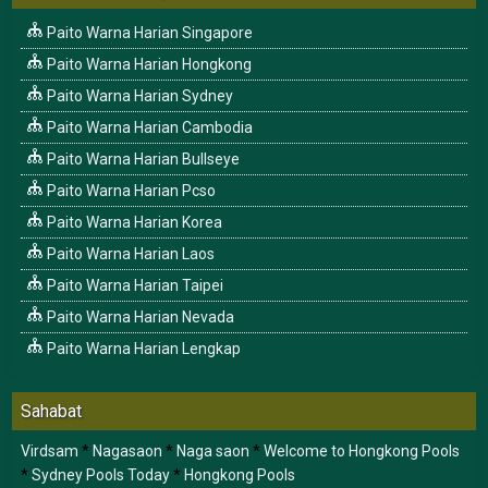
Paito Warna Harian Singapore
Paito Warna Harian Hongkong
Paito Warna Harian Sydney
Paito Warna Harian Cambodia
Paito Warna Harian Bullseye
Paito Warna Harian Pcso
Paito Warna Harian Korea
Paito Warna Harian Laos
Paito Warna Harian Taipei
Paito Warna Harian Nevada
Paito Warna Harian Lengkap
Sahabat
Virdsam
*
Nagasaon
*
Naga saon
*
Welcome to Hongkong Pools
*
Sydney Pools Today
*
Hongkong Pools