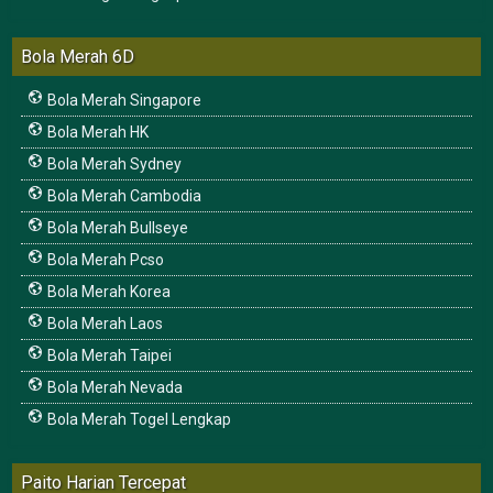
Bola Merah 6D
Bola Merah Singapore
Bola Merah HK
Bola Merah Sydney
Bola Merah Cambodia
Bola Merah Bullseye
Bola Merah Pcso
Bola Merah Korea
Bola Merah Laos
Bola Merah Taipei
Bola Merah Nevada
Bola Merah Togel Lengkap
Paito Harian Tercepat