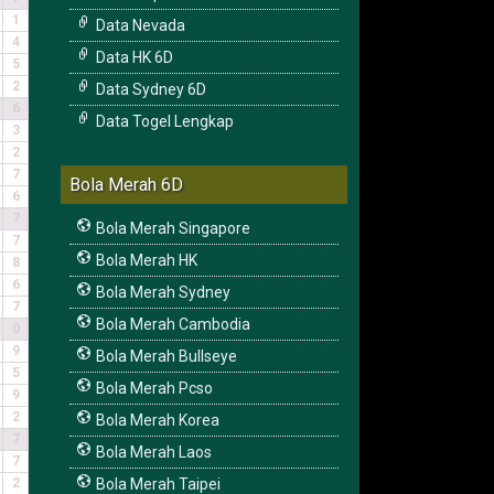
1
Data Nevada
4
Data HK 6D
5
2
Data Sydney 6D
6
Data Togel Lengkap
3
2
7
Bola Merah 6D
6
7
Bola Merah Singapore
7
Bola Merah HK
8
6
Bola Merah Sydney
7
Bola Merah Cambodia
0
9
Bola Merah Bullseye
5
Bola Merah Pcso
9
2
Bola Merah Korea
7
Bola Merah Laos
7
2
Bola Merah Taipei