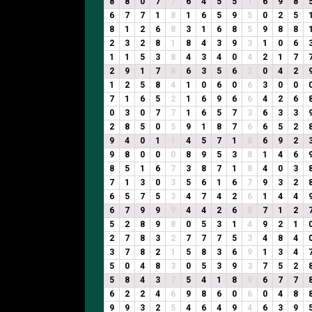
8
8
0
7
7
6
4
5
5
1
6
9
8
6
7
7
1
8
1
6
5
9
5
0
2
5
8
1
2
6
8
3
1
6
8
5
9
8
8
2
3
2
8
1
8
4
3
9
3
1
0
6
1
1
5
3
8
4
3
4
0
4
2
1
7
2
9
1
7
8
6
3
5
6
2
0
4
2
1
2
5
8
4
1
0
6
0
6
3
0
0
7
1
6
5
2
1
6
9
6
6
4
2
6
0
3
0
7
7
1
6
5
7
3
6
3
3
2
8
5
0
5
9
1
8
7
6
6
5
2
9
4
0
1
1
4
5
7
1
8
6
9
2
9
8
0
0
0
8
9
5
3
8
1
4
6
8
5
1
6
7
3
8
7
1
8
4
0
3
7
1
3
0
3
5
6
1
6
7
9
3
2
6
5
7
5
3
4
7
4
2
6
1
4
4
6
7
9
9
9
4
4
2
6
8
7
1
2
5
2
8
9
8
0
5
3
1
4
9
2
1
2
7
8
3
2
7
7
7
5
3
4
8
4
3
7
8
2
1
5
8
3
6
9
1
3
4
5
0
4
8
3
0
5
3
9
3
7
5
2
5
8
4
3
7
5
4
1
8
9
6
7
7
6
2
2
4
6
9
8
6
0
6
0
4
8
9
9
3
2
5
4
6
4
9
4
6
3
9