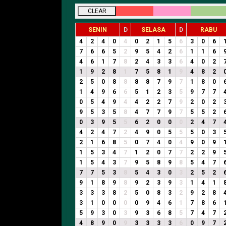
CLEAR
SENIN
D
SELASA
D
RABU
4
2
4
0
4
0
2
1
5
6
3
0
6
7
6
6
5
2
9
5
4
2
6
1
1
6
4
6
1
7
8
2
4
3
3
6
4
0
2
1
9
2
8
1
7
5
8
1
9
4
8
2
2
5
0
8
8
8
8
7
9
7
1
8
0
1
4
9
6
6
5
1
2
3
5
9
7
7
0
5
4
9
4
4
2
2
7
9
2
0
2
9
5
3
5
8
4
7
7
9
7
5
5
2
0
3
9
5
5
6
2
0
0
0
2
4
7
4
2
4
7
2
4
9
0
5
5
5
0
3
2
1
6
8
5
0
7
4
0
4
9
0
9
1
5
3
4
7
1
2
0
7
7
2
2
9
1
5
4
3
7
9
5
8
9
8
5
4
7
7
7
5
3
8
5
4
3
0
3
2
5
2
9
1
8
9
8
9
2
3
9
3
1
4
1
3
3
3
8
2
5
0
8
3
2
9
2
8
3
1
0
0
0
0
9
4
6
1
7
8
6
5
9
3
0
3
9
3
6
8
5
7
4
7
4
8
9
0
9
3
3
3
3
6
0
9
7