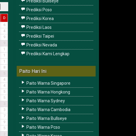
Prediksi Bullseye
Prediksi Pcso
D
Prediksi Korea
6
Prediksi Laos
4
Prediksi Taipei
9
9
Prediksi Nevada
1
Prediksi Kami Lengkap
1
1
8
Paito Hari Ini
5
4
Paito Warna Singapore
4
5
Paito Warna Hongkong
5
Paito Warna Sydney
3
Paito Warna Cambodia
3
7
Paito Warna Bullseye
9
Paito Warna Pcso
5
2
Paito Warna Korea