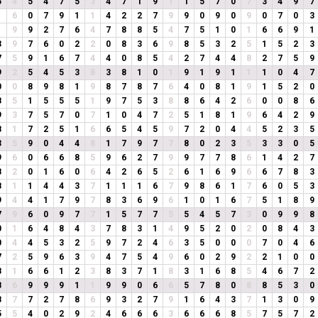
5
4
5
4
7
5
3
4
7
1
9
1
1
5
7
0
7
3
4
9
7
1
6
0
7
9
1
1
4
2
2
7
9
9
0
9
0
9
0
7
0
3
1
9
9
2
7
6
4
7
8
8
5
4
7
5
1
0
1
6
6
9
1
3
9
7
6
0
2
2
0
8
3
6
9
8
5
3
2
5
1
5
2
3
7
5
9
1
6
7
4
4
0
8
5
4
2
7
4
4
8
2
7
5
9
9
2
5
4
5
3
8
3
8
1
0
1
9
1
9
1
1
1
0
4
7
0
0
8
9
8
1
9
8
7
8
7
6
4
0
8
1
9
1
5
2
0
8
5
1
5
5
5
1
9
7
5
3
8
8
6
4
2
6
0
0
8
6
9
3
7
5
7
0
7
1
0
4
7
2
5
1
8
1
9
6
4
2
9
8
1
7
2
5
1
6
6
5
4
5
9
7
2
0
4
4
5
2
3
5
3
5
9
0
4
4
8
1
7
9
7
7
8
0
2
3
5
3
3
0
5
9
6
0
6
6
8
5
9
6
2
7
9
9
7
7
8
6
1
4
2
7
8
2
0
1
6
0
6
4
2
6
5
2
6
1
6
9
6
6
7
8
3
8
1
1
4
4
3
7
1
1
1
6
7
9
8
6
1
7
6
0
5
3
9
4
4
1
7
9
7
8
3
6
9
6
1
0
1
6
7
5
1
8
9
7
9
6
0
9
7
7
1
5
7
7
5
5
4
5
7
3
0
9
9
8
0
1
6
4
8
4
3
7
8
3
1
4
9
5
2
0
2
0
8
4
3
0
4
4
5
3
2
5
9
7
2
4
6
3
5
0
0
0
7
0
4
6
7
2
5
9
6
3
9
4
7
5
4
9
6
0
2
9
2
2
1
0
0
8
1
6
6
1
2
3
8
3
7
1
8
3
1
6
8
5
4
6
7
2
8
6
9
9
9
1
1
9
9
0
6
6
5
7
8
0
8
8
5
3
0
8
7
7
2
7
8
6
9
3
2
7
9
1
6
4
3
7
1
3
0
9
5
5
4
0
2
9
2
4
6
6
6
3
6
6
6
8
5
7
5
7
2