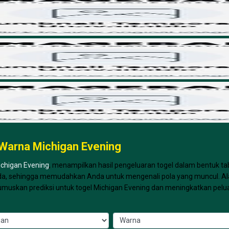
 Warna Michigan Evening
ichigan Evening
, menampilkan hasil pengeluaran togel dalam bentuk ta
eda, sehingga memudahkan Anda untuk mengenali pola yang muncul. Al
rumuskan prediksi untuk togel Michigan Evening dan meningkatkan pelu