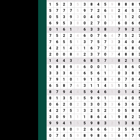
1
5
2
3
5
3
8
4
5
9
8
8
8
5
7
7
7
5
9
7
2
6
8
2
4
5
0
5
3
9
3
0
4
0
1
1
9
1
2
6
9
5
3
8
0
2
7
0
7
6
0
6
0
1
6
1
7
6
3
3
8
2
7
9
2
7
5
2
2
4
6
0
7
6
4
7
5
2
7
6
5
5
1
3
7
5
7
3
3
4
0
4
2
1
4
5
1
6
7
7
5
0
6
8
2
0
0
8
8
2
3
7
0
7
4
8
8
1
4
4
3
7
6
8
5
7
3
8
2
1
9
8
8
9
8
6
0
0
1
1
4
8
6
3
3
3
6
9
6
5
6
1
7
0
3
8
7
9
1
0
1
9
1
5
8
4
0
7
0
6
5
8
7
6
3
1
1
4
5
1
5
4
8
7
9
4
4
5
9
4
6
1
0
1
4
8
1
3
5
8
5
9
9
1
1
8
4
0
0
6
2
0
2
3
3
0
3
3
6
3
6
4
2
7
5
3
3
2
5
2
7
0
5
8
3
0
9
1
1
1
8
6
4
1
9
8
2
9
9
4
1
5
5
9
8
3
2
1
3
8
6
3
9
0
9
2
6
6
6
3
3
5
6
0
7
4
5
9
8
9
8
6
5
6
9
7