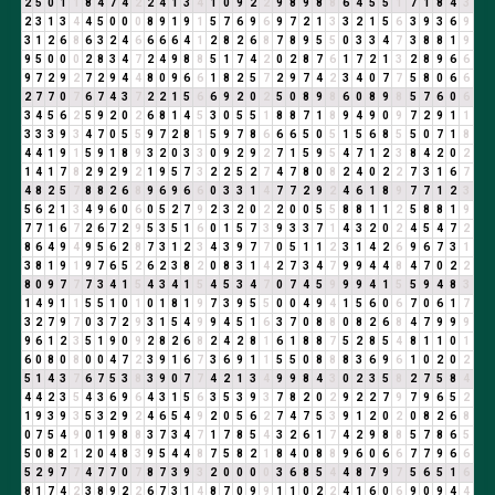
2
5
0
1
1
8
4
7
4
2
2
4
1
3
4
1
0
9
2
2
9
8
9
8
8
6
4
5
5
1
7
1
8
4
3
2
3
1
3
4
4
5
0
0
0
8
9
1
9
1
5
7
6
9
6
9
7
2
1
3
3
2
1
5
6
3
9
3
6
9
3
1
2
6
8
6
3
2
4
6
6
6
6
4
1
2
8
2
6
8
7
8
9
5
5
0
3
3
4
7
3
8
8
1
9
9
5
0
0
0
2
8
3
4
7
2
4
9
8
8
5
1
7
4
2
0
2
8
7
6
1
7
2
1
3
2
8
9
6
6
9
7
2
9
2
7
2
9
4
4
8
0
9
6
6
1
8
2
5
7
2
9
7
4
2
3
4
0
7
7
5
8
0
6
6
2
7
7
0
7
6
7
4
3
7
2
2
1
5
6
6
9
2
0
2
5
0
8
9
8
6
0
8
9
8
5
7
6
0
6
3
4
5
6
2
5
9
2
0
2
6
8
1
4
5
3
0
5
5
1
8
8
7
1
8
9
4
9
0
9
7
2
9
1
1
3
3
3
9
3
4
7
0
5
5
9
7
2
8
1
5
9
7
8
6
6
6
5
0
5
1
5
6
8
5
5
0
7
1
8
4
4
1
9
1
5
9
1
8
9
3
2
0
3
3
0
9
2
9
2
7
1
5
9
5
4
7
1
2
3
8
4
2
0
2
1
4
1
7
8
2
9
2
9
2
1
9
5
7
3
2
2
5
2
7
4
7
8
0
8
2
4
0
2
2
7
3
1
6
7
4
8
2
5
7
8
8
2
6
8
9
6
9
6
6
0
3
3
1
4
7
7
2
9
2
4
6
1
8
9
7
7
1
2
3
5
6
2
1
3
4
9
6
0
6
0
5
2
7
9
2
3
2
0
2
2
0
0
5
5
8
8
1
1
2
5
8
8
1
9
7
7
1
6
7
2
6
7
2
9
5
3
5
1
6
0
1
5
7
3
9
3
3
7
1
4
3
2
0
2
4
5
4
7
2
8
6
4
9
4
9
5
6
2
8
7
3
1
2
3
4
3
9
7
7
0
5
1
1
2
3
1
4
2
6
9
6
7
3
1
3
8
1
9
1
9
7
6
5
2
6
2
3
8
2
0
8
3
1
4
2
7
3
4
7
9
9
4
4
8
4
7
0
2
2
8
0
9
7
7
7
3
4
1
5
4
3
4
1
5
4
5
3
4
7
0
7
4
5
9
9
9
4
1
5
5
9
4
8
3
1
4
9
1
1
5
5
1
0
1
0
1
8
1
9
7
3
9
5
5
0
0
4
9
4
1
5
6
0
6
7
0
6
1
7
3
2
7
9
7
0
3
7
2
9
3
1
5
4
9
9
4
5
1
6
3
7
0
8
8
0
8
2
6
8
4
7
9
9
9
9
6
1
2
3
5
1
9
0
9
2
8
2
6
8
2
4
2
8
1
6
1
8
8
7
5
2
8
5
4
8
1
1
0
1
6
0
8
0
8
0
0
4
7
2
3
9
1
6
7
3
6
9
1
1
5
5
0
8
8
8
3
6
9
6
1
0
2
0
2
5
1
4
3
7
6
7
5
3
8
3
9
0
7
7
4
2
1
3
4
9
9
8
4
3
0
2
3
5
8
2
7
5
8
4
4
4
2
3
5
4
3
6
9
6
4
3
1
5
6
3
5
3
9
3
7
8
2
0
2
9
2
2
7
9
7
9
6
5
2
1
9
3
9
3
5
3
2
9
2
4
6
5
4
9
2
0
5
6
2
7
4
7
5
3
9
1
2
0
2
0
8
2
6
8
0
7
5
4
9
0
1
9
8
8
3
7
3
4
7
1
7
8
5
4
3
2
6
1
7
4
2
9
8
8
5
7
8
6
5
5
0
8
2
1
2
0
4
8
3
9
5
4
4
8
7
5
8
2
1
8
4
0
8
8
9
6
0
6
6
7
7
9
6
6
5
2
9
7
7
4
7
7
0
7
8
7
3
9
3
2
0
0
0
0
3
6
8
5
4
4
8
7
9
7
5
6
5
1
6
8
1
7
4
2
3
8
9
2
2
6
7
3
1
4
8
7
0
9
9
1
1
0
2
2
4
1
6
0
6
9
0
9
4
4