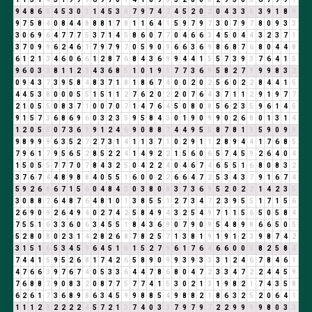
9
4
8
6
5
4
5
3
0
3
1
4
5
3
8
7
9
7
4
2
4
5
2
0
2
0
4
3
3
6
3
9
1
8
9
9
7
5
8
4
0
8
4
4
8
8
8
1
7
8
1
1
6
4
1
5
9
7
9
7
3
0
7
9
7
8
0
9
3
3
3
0
6
9
6
4
7
7
7
5
3
7
1
4
5
8
6
0
7
7
0
4
6
6
3
4
5
0
4
4
3
2
3
7
1
3
7
0
9
9
6
2
4
6
1
7
9
7
9
7
0
5
9
0
9
6
6
3
6
9
8
6
8
7
6
8
0
4
4
8
6
1
2
1
3
4
6
0
6
6
1
2
8
7
6
8
4
3
6
9
9
4
4
1
5
5
7
3
9
3
7
6
4
1
5
9
6
0
3
3
8
1
1
2
3
4
3
6
8
5
1
0
1
9
1
7
7
3
6
9
5
8
2
7
9
9
9
8
3
2
0
9
4
3
7
3
9
5
8
4
8
3
7
1
8
1
8
6
7
4
0
0
2
0
2
5
6
0
2
2
8
4
4
1
5
4
4
5
3
8
0
0
0
5
5
1
5
1
1
2
7
6
2
0
2
2
0
7
6
4
3
7
1
1
2
9
1
9
7
7
2
1
0
5
5
0
8
3
7
1
0
0
7
0
7
1
4
7
6
4
5
0
8
0
8
5
6
2
3
5
9
6
1
4
5
9
1
5
7
3
6
8
6
9
6
0
3
2
3
5
9
5
8
4
3
0
1
9
0
9
9
0
2
6
8
0
1
3
1
4
1
2
0
5
5
0
7
3
6
9
9
1
2
4
6
9
0
8
8
7
4
4
9
5
5
8
7
8
1
9
5
9
0
9
9
9
8
9
9
9
6
3
5
2
7
2
7
3
1
4
1
1
3
7
1
0
2
9
1
1
2
8
9
4
4
1
7
6
8
5
7
9
6
1
7
9
5
6
5
2
8
5
2
2
4
1
4
9
2
2
1
5
6
0
6
5
7
4
5
9
2
6
4
0
4
1
5
0
5
5
7
7
7
0
7
8
4
3
2
5
0
4
2
2
4
0
4
6
7
4
6
5
5
1
6
8
0
8
3
2
3
7
6
7
4
4
8
9
8
8
4
0
5
5
1
6
0
0
2
2
6
6
4
7
2
5
3
4
3
7
9
1
6
7
4
5
9
2
6
8
6
7
1
5
6
0
4
8
4
3
0
3
8
0
8
3
7
3
6
9
5
2
0
2
2
1
4
2
3
5
3
0
8
8
7
6
4
8
7
6
4
8
1
0
1
3
8
5
5
1
2
7
3
4
7
2
3
9
5
5
1
7
1
5
6
2
6
9
0
9
2
6
4
9
4
0
2
7
4
2
5
8
4
9
4
3
2
5
4
9
7
1
1
5
6
5
0
5
8
4
7
5
5
1
6
3
3
6
0
6
3
4
5
5
1
8
4
3
6
9
0
7
9
0
9
5
4
8
9
8
6
6
5
0
5
5
2
8
0
8
0
2
3
1
4
2
8
2
6
8
7
8
2
5
7
1
3
8
1
9
1
9
1
2
3
9
8
7
4
2
3
1
5
1
6
5
3
4
5
9
6
4
5
1
6
1
5
2
7
9
6
1
7
6
4
6
6
0
0
0
8
2
5
8
4
7
4
4
1
5
9
5
2
6
8
1
7
4
2
6
5
8
9
0
9
9
3
9
3
3
3
1
2
4
6
7
8
4
6
1
4
7
6
6
3
9
7
6
7
4
0
5
3
3
6
4
4
7
8
6
8
0
4
7
2
3
3
4
7
2
2
4
4
5
9
7
6
8
8
7
9
0
8
3
2
0
8
7
7
5
7
7
4
1
5
3
0
2
1
3
1
9
8
2
1
7
4
3
5
8
6
2
6
1
7
3
6
8
9
8
6
3
4
5
9
9
8
8
5
4
9
8
8
2
1
8
6
3
2
5
2
0
6
4
1
1
1
1
2
3
2
2
2
2
4
5
7
2
1
3
7
4
0
3
3
7
9
7
9
7
2
2
9
9
9
9
8
0
3
3