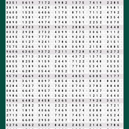
8
3
5
1
6
0
6
1
9
1
7
1
7
2
9
9
9
8
2
1
1
3
7
5
3
7
4
1
9
1
2
2
8
5
4
3
8
1
9
1
1
9
4
8
3
0
4
2
9
2
6
7
9
5
5
8
8
4
5
9
3
4
7
3
1
9
9
8
1
9
3
6
0
0
0
1
5
3
5
8
6
4
0
6
6
1
1
7
0
7
8
7
1
1
2
7
1
1
2
3
4
7
9
2
2
2
6
0
2
2
9
3
8
1
9
4
2
7
7
5
0
2
0
5
5
0
9
1
6
7
5
0
0
4
4
8
3
5
4
9
8
8
9
0
9
1
3
2
9
2
4
9
7
4
2
9
7
4
8
3
1
5
8
1
9
2
2
5
2
7
0
0
7
0
7
8
0
8
2
1
4
7
0
3
3
7
3
6
9
6
9
6
7
1
8
2
8
8
6
5
9
9
6
4
1
3
4
4
8
3
0
3
3
2
5
2
9
2
8
1
2
7
3
2
5
4
0
9
9
9
3
4
7
5
3
3
0
6
1
7
9
1
1
2
3
0
4
9
5
5
5
7
0
9
9
7
7
7
0
7
0
7
5
4
9
9
2
4
2
6
5
8
9
0
9
3
5
5
6
2
4
0
3
6
9
0
1
2
7
9
9
2
4
1
5
1
7
8
6
5
3
5
8
0
8
0
9
4
3
7
2
1
5
1
6
7
5
7
5
3
0
2
6
6
3
9
1
0
1
1
0
5
6
8
5
0
6
9
3
3
2
1
5
8
4
4
8
8
5
4
9
6
0
6
6
6
3
6
0
6
9
3
7
2
9
7
2
1
1
2
8
7
2
8
1
5
4
7
2
9
6
2
7
2
9
4
6
6
3
9
0
7
1
3
4
3
5
9
2
2
4
8
1
8
9
4
3
7
2
9
1
3
7
5
3
3
3
5
2
7
5
0
0
5
5
8
2
5
8
4
9
1
5
9
5
2
4
4
9
4
7
1
2
2
4
0
5
4
8
3
3
5
0
0
0
8
8
5
5
1
3
1
8
9
8
5
6
6
1
7
5
8
6
5
2
7
7
9
0
9
5
3
4
1
5
4
5
3
5
8
4
4
2
4
6
6
2
8
9
8
0
5
4
4
8
7
8
5
2
7
5
1
0
1
1
9
0
3
0
3
5
8
6
5
2
9
5
7
0
7
4
6
6
9
6
4
5
1
3
4
3
8
9
5
5
4
8
5
5
1
6
0
8
5
4
9
1
7
7
5
1
8
2
9
2
3
6
1
0
1
8
0
9
7
7
6
8
5
4
9
6
6
2
9
2
5
4
3
8
2
8
6
8
3
2
8
2
8
4
3
7
4
3
7
1
9
5
3
2
5
7
5
4
0
4
0
7
4
0
4
3
7
8
3
2
8
8
4
8
3
0
8
6
4
1
6
6
4
7
2
8
9
5
7
3
9
8
8
0
8
0
9
7
1
8
3
8
2
7
9
0
6
9
3
3
1
9
8
6
5
1
4
9
6
6
4
1
4
9
4
3
6
2
6
8
5
4
6
9
6
1
2
1
2
3
0
4
4
0
4
9
5
6
4
1
6
4
8
2
1
8
4
5
8
4
4
3
6
5
2
0
0
5
0
5
7
9
2
8
1
3
6
1
1
2
1
5
1
0
1
2
0
8
2
1
3
9
1
4
5
2
2
2
2
4
8
6
1
8
9
8
2
0
6
6
0
7
2
1
3
2
9
1
4
5
1
8
1
9
1
4
0
6
6
3
7
4
6
9
6
5
5
7
4
2
0
0
8
8
7
4
0
4
7
2
2
7
1
3
4
5
8
4
0
4
3
1
4
5
9
7
7
3
8
2
7
4
5
1
6
5
5
6
2
8
4
5
2
4
6
4
5
5
9
5
6
6
0
8
8
2
9
5
0
5
6
7
0
7
7
0
4
1
4
5
0
6
7
1
8
3
7
6
4
1
5
2
7
6
4
6
0
6
2
8
5
6
0
7
7
8
4
4
2
6
2
4
5
3
8
2
1
4
6
1
9
7
8
6
5