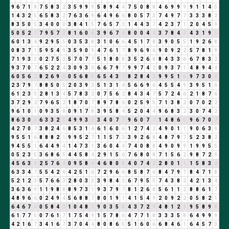
9
6
7
1
8
7
5
8
3
2
3
5
9
9
9
5
8
9
4
4
7
5
0
8
8
4
6
9
9
9
9
1
1
4
5
1
4
3
2
5
6
5
8
3
2
7
6
3
6
9
6
4
9
6
6
8
0
5
7
3
7
4
9
7
7
3
3
3
8
2
8
3
5
0
5
3
4
0
0
0
3
8
4
1
5
7
6
5
7
3
1
4
4
3
7
4
2
3
7
1
2
0
4
5
9
5
0
5
2
7
7
9
5
7
3
8
1
6
0
6
3
9
6
7
4
8
0
0
4
4
3
7
8
4
3
4
3
1
9
1
6
0
1
3
4
9
2
9
5
5
0
3
5
3
8
3
1
0
6
6
4
5
1
7
8
3
9
0
5
5
1
9
2
6
8
0
8
3
7
1
5
9
5
4
9
3
5
9
0
9
4
7
6
1
7
8
9
6
9
6
9
0
9
2
2
5
7
8
1
9
7
1
9
3
3
0
2
7
5
3
5
7
0
7
7
5
1
8
0
8
3
5
2
6
8
8
4
3
3
6
6
7
8
3
2
9
3
7
0
7
6
5
2
2
4
3
0
9
3
3
6
6
7
9
7
9
9
7
4
2
0
9
3
7
1
4
8
9
4
4
6
0
5
6
2
8
2
6
9
6
0
5
6
8
5
6
5
4
3
7
8
2
8
4
3
9
9
5
1
6
9
7
3
0
3
2
3
7
9
7
8
8
5
0
5
2
0
3
9
3
5
1
3
1
4
5
6
6
9
6
4
5
5
4
9
3
9
5
1
6
6
1
2
3
5
2
8
1
3
4
5
7
8
3
2
0
7
5
6
2
8
4
3
4
7
5
7
2
4
6
2
1
8
7
6
3
7
2
9
2
7
9
6
5
2
1
8
7
0
7
8
9
7
8
6
0
2
5
9
5
7
1
3
8
2
0
7
0
2
2
9
6
1
0
1
0
9
3
5
8
0
9
1
7
8
3
9
5
8
4
5
2
0
4
4
9
6
8
3
2
3
0
7
4
2
8
6
3
0
3
6
3
3
2
5
4
9
9
3
3
3
4
0
7
7
9
6
0
7
7
1
4
8
6
5
9
6
7
0
7
4
2
7
0
7
3
8
2
4
6
8
5
3
1
4
6
1
6
0
6
1
2
7
4
2
4
9
0
1
1
9
0
6
3
9
9
5
5
1
6
8
8
8
2
1
9
9
5
2
7
1
1
5
7
3
3
9
2
6
8
4
8
7
9
7
5
2
3
8
2
9
4
5
5
1
6
4
4
9
4
1
4
7
3
1
3
6
0
4
4
7
4
0
8
8
4
9
0
9
9
1
9
9
5
5
0
5
2
3
5
3
6
8
6
5
4
4
5
8
4
2
9
1
5
6
7
6
8
0
8
7
1
5
6
2
9
8
7
2
9
4
5
6
3
9
2
5
7
6
4
0
9
5
8
4
4
6
8
0
8
4
0
7
4
2
2
8
0
1
1
1
5
8
3
2
6
3
3
4
7
5
5
4
2
6
4
2
5
1
6
7
2
9
6
6
8
5
8
7
6
8
4
7
9
7
8
4
7
1
8
5
2
1
2
3
5
7
6
6
3
2
8
0
3
3
3
9
8
4
3
6
7
9
5
5
7
4
3
8
2
4
2
1
3
4
3
6
3
6
9
1
1
9
8
8
8
9
7
3
1
9
3
7
9
7
8
1
2
6
8
5
6
1
1
2
8
8
6
1
7
4
8
9
6
6
0
2
4
9
4
5
6
8
8
7
8
0
1
9
1
4
1
5
4
9
2
0
9
2
2
0
5
8
2
1
6
4
6
7
4
0
5
8
4
3
1
0
4
8
3
9
0
3
5
8
4
3
7
2
9
4
8
1
2
3
9
5
8
9
8
6
1
7
7
5
0
7
6
1
7
1
7
5
4
9
1
5
7
8
6
4
7
7
1
8
3
3
3
5
8
6
4
9
9
9
4
2
1
6
7
3
4
1
6
7
3
7
0
4
4
8
0
8
6
5
5
1
6
0
6
6
8
4
6
1
6
4
5
7
3