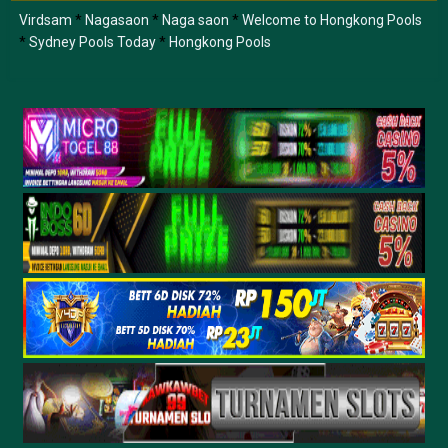
Virdsam
*
Nagasaon
*
Naga saon
*
Welcome to Hongkong Pools
*
Sydney Pools Today
*
Hongkong Pools