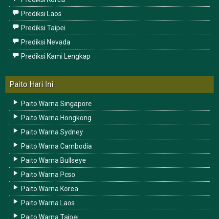
Prediksi Laos
Prediksi Taipei
Prediksi Nevada
Prediksi Kami Lengkap
Paito Hari Ini
Paito Warna Singapore
Paito Warna Hongkong
Paito Warna Sydney
Paito Warna Cambodia
Paito Warna Bullseye
Paito Warna Pcso
Paito Warna Korea
Paito Warna Laos
Paito Warna Taipei