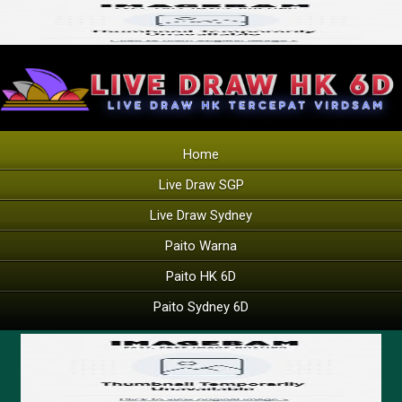
Home
Live Draw SGP
Live Draw Sydney
Paito Warna
Paito HK 6D
Paito Sydney 6D