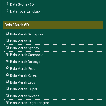
Data Sydney 6D
Data Togel Lengkap
Bola Merah 6D
Bola Merah Singapore
Bola Merah HK
Bola Merah Sydney
Bola Merah Cambodia
Bola Merah Bullseye
Bola Merah Pcso
Bola Merah Korea
Bola Merah Laos
Bola Merah Taipei
Bola Merah Nevada
Bola Merah Togel Lengkap