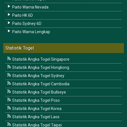
Paito Warna Nevada
Paito HK 6D
Paito Sydney 6D
Paito Warna Lengkap
Statistik Togel
Statistik Angka Togel Singapore
Statistik Angka Togel Hongkong
Statistik Angka Togel Sydney
Statistik Angka Togel Cambodia
Statistik Angka Togel Bullseye
Statistik Angka Togel Pcso
Statistik Angka Togel Korea
Statistik Angka Togel Laos
Statistik Angka Togel Taipei