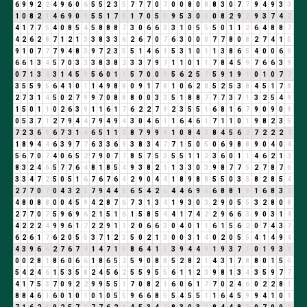
6
9
9
2
2
4
9
6
0
6
5
5
2
3
5
7
7
7
0
7
0
0
8
0
8
8
3
0
7
7
9
4
9
3
3
1
0
8
2
1
4
6
9
0
9
5
5
1
7
8
1
7
0
5
5
9
5
3
0
3
0
8
2
9
2
9
3
7
4
2
4
1
7
7
5
4
0
8
5
4
5
8
8
8
7
3
0
6
6
3
3
1
0
5
5
5
0
1
1
2
6
4
8
8
7
4
2
6
2
8
7
1
2
1
3
3
8
3
3
6
2
6
7
0
7
6
3
0
0
0
7
7
8
0
8
2
7
4
1
5
9
1
0
7
7
7
9
4
8
3
9
7
2
3
5
5
1
4
6
1
5
3
1
0
1
1
3
8
6
5
4
0
0
6
6
6
6
1
3
4
5
7
0
3
3
3
8
3
8
2
3
3
7
9
7
1
1
0
1
1
7
8
4
5
9
7
6
6
3
9
0
7
1
3
4
3
1
4
5
9
5
6
0
1
1
5
7
0
0
0
5
6
2
5
7
5
9
1
9
1
0
1
0
7
7
3
5
5
9
5
6
4
1
0
1
1
4
9
8
8
0
9
1
7
8
1
0
6
2
8
5
2
5
3
8
4
5
1
7
8
2
7
3
1
4
5
0
2
7
9
9
7
0
8
8
8
0
0
3
3
5
1
8
8
7
7
7
3
7
1
3
2
5
4
9
1
5
0
1
1
0
2
6
3
9
1
1
6
1
7
6
2
2
7
9
2
3
5
5
1
6
8
1
6
7
9
0
9
0
9
0
5
3
7
1
2
7
9
4
4
7
9
4
9
4
3
0
4
6
1
1
6
4
6
1
7
1
1
0
1
9
8
2
3
5
7
2
3
6
9
6
7
3
1
4
6
5
1
1
2
8
7
9
9
9
1
0
8
4
3
8
4
5
6
2
7
2
2
2
4
1
8
9
4
4
6
3
9
7
7
6
3
3
6
9
3
8
3
4
7
7
1
5
0
5
0
6
9
8
8
9
0
4
0
4
5
6
7
0
7
4
0
6
5
2
7
9
0
7
7
8
5
7
5
3
5
5
1
1
2
3
6
0
1
1
4
6
2
1
3
8
3
2
4
6
5
7
7
6
4
8
1
8
5
4
9
3
8
2
1
1
3
3
0
3
9
8
7
7
5
2
7
8
7
6
3
3
4
7
2
5
0
5
1
6
7
6
7
6
4
2
9
0
4
4
1
8
9
8
8
5
5
0
3
3
8
2
8
5
4
2
7
7
0
7
0
4
3
2
5
7
9
4
4
8
6
5
4
2
6
4
4
6
9
6
6
8
8
1
9
1
6
8
3
2
4
8
0
8
8
0
0
4
5
9
4
2
8
7
6
7
3
1
3
4
1
9
3
0
3
2
9
0
5
5
3
2
8
0
8
2
7
7
0
7
5
9
6
9
6
2
1
5
1
6
1
5
8
5
4
4
1
7
4
2
2
9
6
6
3
9
0
3
1
4
4
2
2
2
4
9
9
6
1
7
2
2
9
1
1
2
0
6
6
3
0
4
0
1
1
6
1
5
6
2
0
7
4
3
7
6
2
6
1
7
6
2
0
5
5
3
7
1
2
3
5
0
2
1
3
0
0
3
1
4
0
2
0
5
5
4
1
4
9
4
4
3
9
6
6
2
7
6
7
4
1
4
7
1
8
8
6
4
1
5
3
9
4
4
8
1
9
3
7
1
0
1
9
3
3
0
0
2
8
1
8
6
0
6
6
1
8
6
5
2
5
9
0
8
8
5
2
8
2
1
4
3
1
7
8
8
0
1
5
6
5
4
2
4
6
1
5
3
5
8
2
4
5
6
2
5
5
9
5
5
6
1
1
2
3
9
8
1
3
4
3
5
9
7
7
4
1
7
5
3
7
0
9
2
2
9
9
5
5
1
7
0
8
2
1
6
0
6
1
7
7
0
2
4
6
0
2
2
8
1
8
8
4
6
1
6
0
1
0
1
0
1
0
5
5
9
6
6
8
5
5
4
5
5
1
1
6
4
5
9
9
4
1
0
1