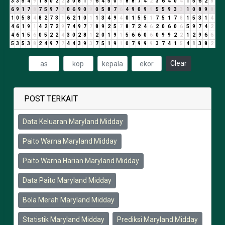
3
3
5
4
9
1
8
0
2
2
3
0
8
1
9
6
4
5
0
5
8
8
7
4
2
3
6
4
0
4
1
5
6
2
8
6
9
1
7
8
7
5
9
7
7
0
6
9
0
9
0
5
8
7
6
4
9
0
9
9
5
5
9
3
3
1
0
8
9
8
1
0
5
8
4
8
2
7
3
1
6
2
1
0
1
1
3
4
9
4
0
1
5
5
1
7
5
1
7
8
1
5
3
1
4
4
6
1
9
1
4
2
7
2
9
7
4
9
7
7
8
9
2
5
7
8
7
2
4
6
2
0
6
0
6
5
9
7
4
2
4
6
1
5
6
0
5
2
2
4
3
0
2
8
1
2
0
1
9
1
5
6
6
0
6
0
9
9
2
2
1
2
9
6
6
5
3
5
3
8
2
4
9
7
7
4
4
3
9
3
7
5
1
9
1
0
7
9
9
9
3
7
4
1
5
4
1
3
8
2
Clear
POST TERKAIT
Data Keluaran Maryland Midday
Paito Warna Maryland Midday
Paito Warna Harian Maryland Midday
Data Paito Maryland Midday
Bola Merah Maryland Midday
Statistik Maryland Midday
Prediksi Maryland Midday