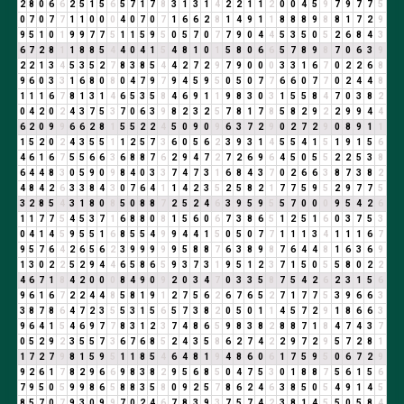
2
8
0
6
6
2
5
1
5
6
5
7
1
7
8
3
1
3
1
4
2
2
1
1
2
0
0
4
5
9
7
9
7
7
5
0
7
0
7
7
1
1
0
0
0
4
0
7
0
7
1
6
6
2
8
1
4
9
1
1
8
8
8
9
8
8
1
7
2
9
9
5
1
0
1
9
9
7
7
5
1
1
5
9
5
0
5
7
0
7
7
9
0
4
4
5
3
5
0
5
2
6
8
4
3
6
7
2
8
1
1
8
8
5
4
4
0
4
1
5
4
8
1
0
1
5
8
0
6
6
5
7
8
9
8
7
0
6
3
9
2
2
1
3
4
5
3
5
2
7
8
3
8
5
4
4
2
7
2
9
7
9
0
0
0
3
3
1
6
7
0
2
2
6
8
9
6
0
3
3
1
6
8
0
8
0
4
7
9
7
9
4
5
9
5
0
5
0
7
7
6
6
0
7
7
0
2
4
4
8
1
1
1
6
7
8
1
3
1
4
6
5
3
5
8
4
6
9
1
1
9
8
3
0
3
1
5
5
8
4
7
0
3
8
2
0
4
2
0
2
4
3
7
5
3
7
0
6
3
9
8
2
3
2
5
7
8
1
7
8
5
8
2
9
2
2
9
9
4
4
6
2
0
9
9
6
6
2
8
1
5
5
2
2
4
5
0
9
0
9
6
3
7
2
9
0
2
7
2
9
0
8
9
1
1
1
5
2
0
2
4
3
5
5
1
1
2
5
7
3
6
0
5
6
2
3
9
3
1
4
5
5
4
1
5
1
9
1
5
6
4
6
1
6
7
5
5
6
6
3
6
8
8
7
6
2
9
4
7
2
7
2
6
9
6
4
5
0
5
5
2
2
5
3
8
6
4
4
8
3
0
5
9
0
9
8
4
0
3
3
7
4
7
3
1
6
8
4
3
7
0
2
6
6
3
8
7
3
8
2
4
8
4
2
6
3
3
8
4
3
0
7
6
4
1
1
4
2
3
5
2
5
8
2
1
7
7
5
9
5
2
9
7
7
5
3
2
8
5
4
3
1
8
0
8
5
0
8
8
7
2
5
2
4
6
3
9
5
9
5
5
7
0
0
0
9
5
4
2
6
1
1
7
7
5
4
5
3
7
1
6
8
8
0
8
1
5
6
0
6
7
3
8
6
5
1
2
5
1
6
0
3
7
5
3
0
4
1
4
5
9
5
5
1
6
8
5
5
4
9
9
4
4
1
5
0
5
0
7
7
1
1
1
3
4
1
1
1
6
7
9
5
7
6
4
2
6
5
6
2
3
9
9
9
9
9
5
8
8
7
6
3
8
9
8
7
6
4
4
8
1
6
3
6
9
1
3
0
2
2
5
2
9
4
4
6
5
8
6
5
9
3
7
3
1
9
5
1
2
3
7
1
5
0
5
5
8
0
2
2
4
6
7
1
8
4
2
0
0
0
8
4
9
0
9
2
0
3
4
7
0
3
3
5
8
7
5
4
2
6
2
3
1
5
6
9
6
1
6
7
2
2
4
4
8
5
8
1
9
1
2
7
5
6
2
6
7
6
5
2
7
1
7
7
5
3
9
6
6
3
3
8
7
8
6
4
7
2
3
5
5
3
1
5
6
5
7
3
8
2
0
5
0
1
1
4
5
7
2
9
1
8
6
6
3
9
6
4
1
5
4
6
9
7
7
8
3
1
2
3
7
4
8
6
5
9
8
3
8
2
8
8
7
1
8
4
7
4
3
7
0
5
2
9
2
3
5
5
7
3
6
7
6
8
5
2
4
3
5
8
6
2
7
4
2
2
9
7
2
9
5
7
2
8
1
1
7
2
7
9
8
1
5
9
5
1
1
8
5
4
6
4
8
1
9
4
8
6
0
6
1
7
5
9
5
0
6
7
2
9
9
2
6
1
7
8
2
9
6
6
9
8
3
8
2
9
5
6
8
5
0
4
7
5
3
0
1
8
8
7
5
6
1
5
6
7
9
5
0
5
9
9
8
6
5
8
8
3
5
8
0
9
2
5
7
8
6
2
4
6
3
8
5
0
5
4
9
1
4
5
8
5
7
0
7
9
3
0
9
9
7
0
2
4
6
7
8
3
9
3
7
5
7
4
2
3
8
1
4
5
5
0
5
8
4