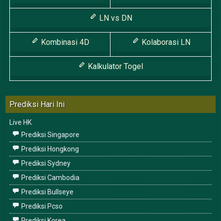
LN vs DN
Kombinasi 4D
Kolaborasi LN
Kalkulator Togel
Prediksi Hari Ini
Live HK
Prediksi Singapore
Prediksi Hongkong
Prediksi Sydney
Prediksi Cambodia
Prediksi Bullseye
Prediksi Pcso
Prediksi Korea