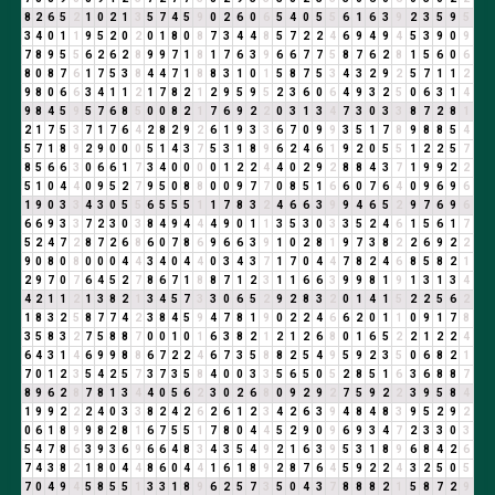
8
2
6
5
2
1
0
2
1
3
5
7
4
5
9
0
2
6
0
6
5
4
0
5
5
6
1
6
3
9
2
3
5
9
5
3
4
0
1
1
9
5
2
0
2
0
1
8
0
8
7
3
4
4
8
5
7
2
2
4
6
9
4
9
4
5
3
9
0
9
7
8
9
5
5
6
2
6
2
8
9
9
7
1
8
1
7
6
3
9
6
6
7
7
5
8
7
6
2
8
1
5
6
0
6
8
0
8
7
6
1
7
5
3
8
4
4
7
1
8
8
3
1
0
1
5
8
7
5
3
4
3
2
9
2
5
7
1
1
2
9
8
0
6
6
3
4
1
1
2
1
7
8
2
1
2
9
5
9
5
2
3
6
0
6
4
9
3
2
5
0
6
3
1
4
9
8
4
5
9
5
7
6
8
5
0
0
8
2
1
7
6
9
2
2
0
3
1
3
4
7
3
0
3
3
8
7
2
8
1
2
1
7
5
3
7
1
7
6
4
2
8
2
9
2
6
1
9
3
3
6
7
0
9
9
3
5
1
7
8
9
8
8
5
4
5
7
1
8
9
2
9
0
0
0
5
1
4
3
7
5
3
1
8
9
6
2
4
6
1
9
2
0
5
5
1
2
2
5
7
8
5
6
6
3
0
6
6
1
7
3
4
0
0
0
0
1
2
2
4
4
0
2
9
2
8
8
4
3
7
1
9
9
2
2
5
1
0
4
4
0
9
5
2
7
9
5
0
8
8
0
0
9
7
7
0
8
5
1
6
6
0
7
6
4
0
9
6
9
6
1
9
0
3
3
4
3
0
5
5
6
5
5
5
1
1
7
8
3
2
4
6
6
3
9
9
4
6
5
2
9
7
6
9
6
6
6
9
3
3
7
2
3
0
3
8
4
9
4
4
4
9
0
1
1
3
5
3
0
3
3
5
2
4
6
1
5
6
1
7
5
2
4
7
2
8
7
2
6
8
6
0
7
8
6
9
6
6
3
9
1
0
2
8
1
9
7
3
8
2
2
6
9
2
2
9
0
8
0
8
0
0
0
4
4
3
4
0
4
4
0
3
4
3
7
1
7
0
4
4
7
8
2
4
6
8
5
8
2
1
2
9
7
0
7
6
4
5
2
7
8
6
7
1
8
8
7
1
2
3
1
1
6
6
3
9
9
8
1
9
1
3
1
3
4
4
2
1
1
2
1
3
8
2
1
3
4
5
7
3
3
0
6
5
2
9
2
8
3
2
0
1
4
1
5
2
2
5
6
2
1
8
3
2
5
8
7
7
4
2
3
8
4
5
9
4
7
8
1
9
0
2
2
4
6
6
2
0
1
1
0
9
1
7
8
3
5
8
3
2
7
5
8
8
7
0
0
1
0
1
6
3
8
2
1
2
1
2
6
8
0
1
6
5
2
2
1
2
2
4
6
4
3
1
4
6
9
9
8
8
6
7
2
2
4
6
7
3
5
8
8
2
5
4
9
5
9
2
3
5
0
6
8
2
1
7
0
1
2
3
5
4
2
5
7
3
7
3
5
8
4
0
0
3
3
5
6
5
0
5
2
8
5
1
6
3
6
8
8
7
8
9
6
2
8
7
8
1
3
4
4
0
5
6
2
3
0
2
6
8
0
9
2
9
2
7
5
9
2
2
3
9
5
8
4
1
9
9
2
2
2
4
0
3
3
8
2
4
2
6
2
6
1
2
3
4
2
6
3
9
4
8
4
8
3
9
5
2
9
2
0
6
1
8
9
9
8
2
8
1
6
7
5
5
1
7
8
0
4
4
5
2
9
0
9
6
9
3
4
7
2
3
3
0
3
5
4
7
8
6
3
9
3
6
9
6
6
4
8
3
4
3
5
4
9
2
1
6
3
9
5
3
1
8
9
6
8
4
2
6
7
4
3
8
2
1
8
0
4
4
8
6
0
4
4
1
6
1
8
9
2
8
7
6
4
5
9
2
2
4
3
2
5
0
5
7
0
4
9
4
5
8
5
5
1
3
3
1
8
9
6
2
5
7
3
5
0
4
3
7
8
8
8
2
1
5
8
7
2
9