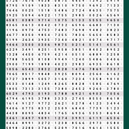
5
7
2
6
8
7
6
7
6
4
9
0
3
8
2
0
8
7
5
3
4
4
5
9
5
1
3
9
2
2
5
9
1
9
1
8
7
9
5
5
9
1
0
9
9
1
8
3
3
6
8
3
1
0
1
9
7
5
0
5
9
6
9
2
2
7
1
3
3
6
7
6
4
6
1
0
0
2
5
7
1
5
1
8
9
5
4
8
6
5
2
7
2
4
6
8
6
3
5
8
7
5
7
5
3
3
9
2
5
7
5
0
9
4
4
6
9
2
2
4
1
7
5
5
1
2
9
8
5
4
0
0
2
6
8
6
5
6
9
6
6
5
8
1
9
0
3
8
9
8
9
7
1
4
5
1
0
7
5
3
5
1
3
3
6
5
5
5
5
1
9
6
5
0
5
8
3
6
5
2
0
6
1
3
4
0
0
4
2
6
0
7
3
2
5
6
5
9
6
6
6
6
8
3
2
7
1
3
0
3
1
1
9
6
6
0
9
7
0
7
4
7
5
3
8
7
4
8
3
2
7
6
9
8
8
9
4
8
2
1
3
8
2
3
5
4
6
7
7
5
8
3
5
0
5
9
8
5
4
9
7
2
5
5
1
7
8
3
6
9
5
6
5
0
5
8
5
8
3
2
5
1
9
9
9
2
6
3
4
7
3
9
3
5
8
7
3
4
0
4
4
8
2
1
3
0
0
7
4
2
9
7
1
7
8
9
4
6
4
1
3
5
0
0
0
0
3
0
6
6
9
8
7
5
3
0
2
1
4
5
5
1
4
1
5
4
5
6
1
7
6
2
2
9
2
3
4
9
1
1
8
2
5
1
6
5
9
5
8
4
3
8
5
1
6
8
4
0
2
2
8
9
5
2
7
1
3
2
8
1
4
4
5
0
5
6
7
5
9
5
4
2
1
4
5
0
5
1
0
1
6
8
8
9
8
3
2
5
8
4
7
7
8
8
7
5
6
5
5
1
8
1
0
8
8
9
9
4
9
4
1
2
4
0
4
5
4
8
6
5
0
4
0
6
6
2
9
0
0
0
7
1
9
9
9
1
8
9
8
8
4
0
2
3
5
2
9
8
3
2
6
9
3
5
8
8
6
1
8
9
1
0
5
6
2
6
5
4
3
7
3
8
3
2
5
2
8
2
8
1
1
4
7
6
4
7
8
6
9
6
7
3
3
7
1
7
0
6
5
2
8
5
1
7
8
9
8
4
8
3
3
9
2
5
7
8
0
9
4
4
2
5
6
0
6
6
1
6
2
8
3
7
2
7
9
3
8
9
9
9
5
0
5
7
3
3
1
6
0
6
7
2
3
4
7
1
3
5
8
4
9
0
1
0
1
3
5
3
3
6
0
1
4
8
3
1
2
4
9
4
8
2
6
5
2
8
8
2
8
1
1
5
8
5
4
4
7
6
9
6
1
8
0
5
5
7
3
1
3
4
3
1
5
5
1
7
3
8
0
8
2
4
5
2
7
9
2
6
0
6
3
7
8
0
8
6
0
2
9
2
4
7
9
3
3
0
1
9
3
3
5
7
8
8
7
6
9
2
1
3
6
9
0
3
3
7
0
5
6
2
4
7
9
4
4
6
1
9
5
5
3
7
8
8
7
3
3
3
3
6
2
7
4
5
9
8
5
5
0
5
8
6
1
8
9
1
6
1
4
5
9
1
2
7
9
9
7
7
2
9
2
6
2
1
3
0
2
7
8
6
4
1
2
3
5
3
4
9
4
4
9
4
0
6
6
0
7
7
5
3
8
3
1
2
3
2
5
0
9
9
6
8
4
0
4
7
7
3
9
3
5
1
2
3
5
4
4
3
8
2
8
0
9
5
5
4
8
3
4
7
1
7
6
5
2
6
9
3
6
9
5
3
5
3
8
8
6
9
4
4
3
4
6
1
7
0
4
9
7
7
9
0
9
1
1
1
2
7
4
2
3
9
9
1
1
6
1
1
9
1
6
5
3
6
9
0
4
6
4
1
8
9
9
1
1
3
2
7
2
9
1
2
3
8
2
8
5
6
6
3
2
9
7
3
1
0
5
8
0
8
5
8
9
8
8
2
2
8
0
8
3
7
6
4
1
5
2
0
9
9
7
0
1
6
7
9
6
1
4
5
1
5
5
5
1