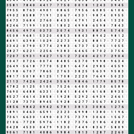
4
3
4
9
4
4
7
8
5
4
8
9
2
8
1
8
0
2
9
2
3
6
3
8
2
3
5
7
4
2
5
4
0
7
7
3
5
8
1
9
7
8
4
0
4
4
4
1
7
8
7
7
5
0
5
0
0
1
8
9
1
2
4
3
7
3
9
4
5
9
7
9
5
5
1
8
7
6
3
9
4
9
0
1
1
0
8
6
5
2
7
9
5
6
2
6
0
8
5
4
6
1
0
6
6
4
9
0
2
2
8
5
8
8
7
7
1
9
1
1
2
0
6
7
4
4
3
3
1
4
9
8
7
4
2
0
9
5
5
1
5
4
7
3
1
3
6
8
4
3
2
7
6
0
6
8
4
3
5
8
4
7
9
1
1
2
4
5
4
9
1
3
2
0
2
8
2
4
6
1
7
1
9
9
9
1
0
3
5
8
1
8
0
2
2
4
9
9
8
8
6
5
9
8
8
7
8
4
3
7
8
4
5
6
2
4
9
7
4
2
0
3
7
3
1
3
0
7
4
2
1
9
3
1
4
8
8
7
4
2
5
7
4
0
4
4
5
0
8
8
9
6
8
1
9
5
3
2
0
2
4
8
5
3
8
8
8
4
3
7
8
9
4
2
6
9
8
1
2
3
8
4
9
1
1
6
3
9
8
8
1
0
2
9
2
2
2
7
3
1
9
0
2
5
7
8
8
1
7
8
7
7
2
7
9
3
3
4
2
6
0
7
9
0
9
5
7
7
4
2
2
9
8
3
2
6
7
3
7
1
5
2
9
5
5
1
0
5
5
1
2
8
2
7
9
6
2
2
1
3
2
2
5
6
2
9
3
8
3
2
6
4
6
5
2
0
7
0
2
2
3
7
5
6
2
7
2
0
7
7
5
9
3
1
4
9
4
2
7
9
1
5
1
2
3
7
2
4
0
4
4
2
1
7
8
2
9
0
4
4
1
0
4
7
2
0
7
2
6
8
0
0
7
4
2
8
4
8
5
4
6
3
7
0
7
9
9
9
8
8
9
6
3
4
7
2
6
4
9
4
5
6
1
8
9
7
7
7
0
7
5
2
8
1
9
6
4
7
4
2
2
9
8
5
4
4
5
5
9
5
6
1
9
8
8
6
7
0
7
7
7
8
6
5
2
2
7
6
3
9
3
8
2
5
7
5
6
3
9
3
9
5
8
3
2
8
8
1
7
8
5
0
1
8
9
8
1
2
5
7
1
7
0
8
8
2
2
2
0
2
7
6
4
9
4
5
0
2
3
5
2
1
1
3
4
7
4
2
6
8
2
4
2
4
6
3
5
6
9
6
9
8
4
6
1
1
7
7
9
7
8
5
7
8
6
4
7
8
2
1
0
1
2
5
7
0
1
0
5
5
7
5
2
6
8
6
4
0
0
0
5
5
3
0
3
6
5
8
9
8
7
6
9
0
9
6
4
8
8
7
6
3
3
1
4
0
8
4
1
5
8
4
4
9
4
6
1
6
8
5
8
9
3
5
8
8
5
2
7
9
4
6
1
4
5
3
8
5
8
4
1
9
2
8
1
5
2
9
2
2
6
9
3
9
3
2
4
6
1
7
3
1
2
8
1
7
3
7
0
7
8
9
4
5
9
5
9
2
8
1
6
2
7
7
5
3
5
6
7
4
8
2
5
9
5
4
8
5
6
2
9
8
4
2
6
0
9
4
2
6
6
7
8
1
9
3
8
1
3
4
3
0
8
6
5
1
2
7
6
4
1
8
9
1
1
0
4
6
3
9
6
5
9
1
1
2
3
2
3
5
6
9
9
8
8
1
3
8
0
8
1
1
9
6
6
7
3
6
1
7
6
6
3
0
3
1
4
9
0
9
0
3
7
5
3
7
3
7
9
7
3
0
6
0
6
1
5
6
7
4
2
1
0
6
6
7
7
2
8
1
5
9
7
6
4
1
1
8
2
1
7
3
7
6
4
2
1
8
6
5
4
2
8
2
1
0
4
2
8
1
4
5
3
0
3
0
4
7
9
7
9
3
3
0
3
7
4
4
9
4
8
3
6
7
4
5
8
0
9
9
9
0
6
1
7
7
1
8
1
9
4
0
8
6
5
9
9
8
4
3
1
8
1
3
4
1
2
8
7
6
2
2
6
0
6