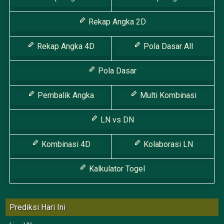
Rekap Angka 2D
Rekap Angka 4D
Pola Dasar All
Pola Dasar
Pembalik Angka
Multi Kombinasi
LN vs DN
Kombinasi 4D
Kolaborasi LN
Kalkulator Togel
Prediksi Hari Ini