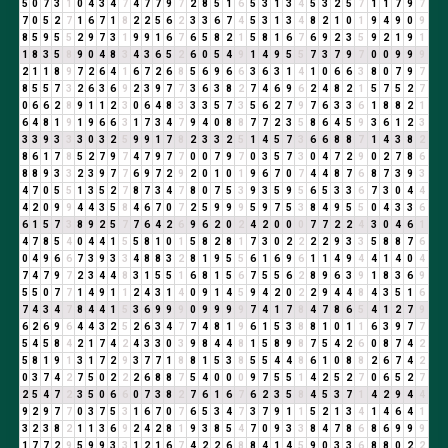
5
0
7
3
1
0
4
3
4
7
4
7
7
9
7
2
8
5
1
6
5
3
1
3
4
5
3
2
5
7
1
1
7
9
7
7
0
5
2
7
1
6
7
1
8
2
2
5
6
2
3
3
6
7
4
5
3
1
3
4
8
2
1
0
1
9
4
9
0
9
8
5
9
5
5
2
9
7
3
1
9
9
1
6
7
6
5
8
2
1
5
8
1
6
7
6
9
2
3
5
9
2
1
9
1
1
8
3
5
8
9
0
4
8
3
4
3
6
5
2
6
0
5
4
9
1
4
9
5
5
7
3
7
9
7
0
0
9
9
9
2
1
1
8
9
7
2
6
4
1
6
7
2
6
8
5
6
9
6
6
3
6
3
1
4
1
0
6
6
3
8
0
7
9
7
8
5
5
7
3
2
6
3
6
9
2
3
9
7
7
3
6
3
8
2
7
4
6
9
6
2
4
8
2
1
5
7
5
2
7
0
6
6
2
8
9
1
1
2
3
0
6
4
8
3
3
3
5
7
3
5
6
2
7
9
7
6
3
3
6
1
8
8
2
1
6
4
8
1
9
1
9
6
6
3
1
7
3
4
7
9
4
0
8
8
7
7
2
3
5
8
6
4
5
9
3
6
1
2
3
3
3
9
3
3
3
0
3
2
5
9
9
1
7
8
2
3
3
2
5
1
4
5
7
3
6
6
8
8
7
1
4
3
8
2
8
6
1
7
8
5
2
7
9
7
4
7
9
7
7
0
0
7
9
7
0
3
5
7
3
0
4
7
2
9
0
2
7
8
6
8
8
9
3
3
2
3
9
7
7
6
9
7
2
9
2
0
1
0
1
9
6
7
0
7
4
4
8
7
6
8
7
3
9
3
4
7
0
5
5
1
3
5
2
7
8
7
3
4
7
8
0
7
5
3
9
3
5
9
5
6
5
3
3
6
7
3
0
4
4
4
2
0
9
9
4
4
3
5
8
4
6
7
0
7
2
5
9
9
9
5
9
7
5
3
8
4
9
5
5
0
4
3
3
6
6
1
5
7
3
8
9
2
5
7
7
6
4
2
6
9
6
2
0
2
4
2
0
0
0
7
7
2
2
4
3
0
4
6
1
4
7
8
5
4
0
4
4
1
5
5
8
1
0
1
5
8
2
8
1
7
3
0
2
2
2
2
9
3
3
5
8
8
7
6
0
4
9
6
6
7
3
9
3
3
4
8
8
3
2
8
1
9
5
5
6
1
6
9
6
1
1
4
9
4
4
1
4
0
4
7
4
7
9
7
2
3
4
4
8
3
1
5
5
1
6
8
1
5
6
7
5
5
6
2
8
9
6
3
9
1
8
3
6
9
5
5
0
7
7
1
4
9
1
1
2
4
3
1
4
0
9
1
4
5
9
4
2
0
2
2
9
4
4
8
4
3
5
1
6
7
4
3
4
7
8
4
4
1
5
3
6
9
9
9
0
9
9
9
9
7
4
1
7
8
4
7
8
6
5
4
1
2
7
9
6
2
6
9
6
4
4
3
2
5
2
6
3
4
7
7
4
8
1
9
6
1
5
3
8
8
1
0
1
1
6
3
9
7
7
5
4
5
8
4
2
1
7
4
2
4
3
3
0
3
9
8
4
4
8
1
5
8
9
8
7
5
4
2
6
0
8
7
4
2
5
8
1
9
1
3
1
7
2
9
3
7
7
1
8
8
1
5
3
8
5
5
4
4
8
6
1
0
8
8
2
6
7
4
2
0
3
7
4
2
7
5
0
2
2
2
6
8
8
7
5
4
0
0
0
9
7
5
5
1
4
2
5
2
7
0
6
5
2
7
2
5
4
7
2
3
5
0
6
6
0
7
3
8
2
7
6
1
6
7
6
2
3
5
8
4
5
3
7
1
4
2
9
4
4
9
2
9
7
7
0
3
7
5
3
1
6
7
0
7
6
5
3
4
7
3
7
9
1
1
5
2
1
3
4
1
4
6
4
1
3
2
3
8
2
1
1
3
6
9
2
4
2
8
1
9
3
8
5
4
7
0
9
3
3
8
4
7
8
6
8
6
9
9
9
1
7
7
2
9
5
9
9
3
3
1
2
1
6
7
4
2
2
6
8
8
4
1
4
5
9
0
3
3
6
8
8
0
2
2