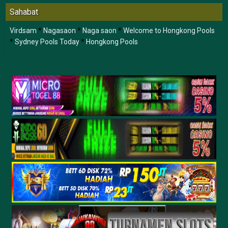
Sahabat
Virdsam
*
Nagasaon
*
Naga saon
*
Welcome to Hongkong Pools
*
Sydney Pools Today
*
Hongkong Pools