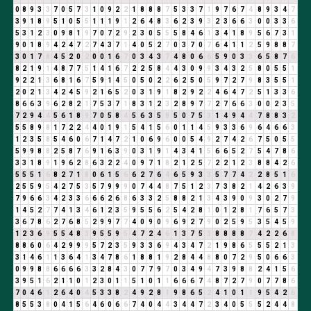
0
8
9
3
3
7
0
5
7
3
1
0
9
2
2
1
8
8
8
7
5
3
3
7
1
9
7
6
7
4
8
9
3
4
7
3
9
1
8
9
5
1
0
5
5
1
1
1
9
1
2
6
4
8
3
6
2
3
9
3
2
3
6
6
3
0
0
3
3
6
5
3
1
2
3
0
9
8
1
9
7
0
7
2
9
2
3
0
5
5
5
8
4
6
1
3
4
1
8
9
5
6
7
3
1
9
0
1
8
9
4
2
4
7
2
7
4
3
7
1
4
0
5
2
7
0
3
7
0
7
6
4
1
1
2
5
9
8
8
7
3
0
1
7
8
4
5
2
0
2
0
0
1
6
7
0
3
4
3
7
4
8
0
6
6
5
9
0
3
3
6
5
8
7
6
8
2
1
9
1
4
8
7
7
5
1
4
1
6
7
2
2
5
8
4
4
3
0
9
9
3
4
3
2
5
8
0
5
5
1
9
2
2
1
3
6
8
1
6
7
5
9
1
4
5
0
5
0
2
2
6
2
5
0
5
9
7
2
7
9
8
3
5
5
1
2
0
2
1
3
4
2
4
5
9
2
1
6
5
2
0
3
1
9
1
8
2
9
2
2
4
6
4
7
2
5
1
3
3
6
8
6
6
3
9
6
2
8
2
1
7
5
3
7
1
8
3
1
2
3
2
8
9
7
7
2
7
6
6
3
0
0
2
3
5
7
2
9
4
4
5
6
1
8
9
7
0
5
8
4
5
6
3
5
8
5
0
7
5
3
1
4
9
4
4
7
8
8
3
2
5
5
8
9
8
1
7
2
2
4
4
0
1
9
1
5
4
1
5
6
0
1
1
4
5
9
3
3
6
9
6
4
6
6
3
1
2
3
5
8
5
4
6
0
6
7
1
4
7
2
1
0
6
9
6
0
0
5
4
9
2
7
4
2
6
7
5
0
5
5
5
9
9
8
8
2
5
8
7
6
9
1
6
3
9
0
3
1
9
1
4
3
4
1
5
6
6
5
2
7
5
4
7
8
6
3
3
1
8
9
1
9
6
2
8
6
3
2
2
4
0
9
7
1
8
2
1
2
5
7
2
2
1
2
3
8
8
4
2
6
5
5
5
1
6
8
2
7
1
8
0
6
1
5
6
6
2
7
6
4
6
5
9
3
3
5
7
7
4
2
2
8
5
1
6
2
5
5
9
5
4
2
7
5
3
5
7
9
9
9
0
7
4
4
8
7
5
1
2
3
7
3
8
2
1
4
2
6
3
9
7
9
6
6
3
4
2
3
3
6
6
6
2
6
8
6
3
3
2
5
8
8
2
1
3
4
3
9
0
9
3
0
2
7
9
1
4
5
2
7
7
4
1
3
4
6
1
2
3
5
9
5
5
6
2
5
4
2
8
1
0
1
2
8
1
7
6
5
7
3
3
6
7
8
6
2
7
6
8
5
2
9
9
7
7
4
0
9
0
9
6
9
2
7
9
0
2
5
9
5
3
5
4
5
9
1
2
3
6
9
5
5
4
8
3
9
5
5
9
5
4
7
2
4
6
1
3
7
5
3
8
8
8
8
7
4
2
2
6
8
8
8
6
0
6
4
2
9
9
9
5
7
2
3
5
9
3
3
6
9
4
3
4
7
2
1
9
8
6
5
5
5
2
1
3
3
1
4
6
1
1
3
6
4
1
3
4
7
8
6
1
8
8
1
9
2
8
4
4
8
8
0
7
2
9
5
0
6
6
3
0
9
9
8
8
6
6
6
6
3
3
2
8
4
3
0
7
7
9
7
0
3
4
9
4
7
3
9
8
8
2
4
1
5
6
3
9
5
1
6
2
1
1
0
1
2
3
0
1
1
5
1
0
1
1
6
6
6
7
4
8
7
2
7
9
0
7
7
8
6
7
0
4
6
1
2
6
4
0
4
5
3
3
8
2
4
9
2
8
1
9
8
6
5
2
4
1
0
1
1
9
5
4
2
6
8
5
5
3
8
0
4
1
5
6
4
6
0
6
6
7
4
0
4
4
3
4
4
7
2
3
4
0
5
5
5
2
4
4
8