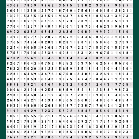
3
5
2
8
1
3
5
2
5
7
5
3
1
6
7
0
4
6
5
2
1
2
1
1
2
9
0
1
6
7
2
4
8
9
8
4
3
6
8
5
7
8
0
9
9
9
9
6
2
8
3
6
9
5
5
3
1
8
2
1
3
3
9
7
7
9
0
8
7
6
3
6
0
9
9
1
3
3
8
2
2
9
7
0
7
8
7
6
0
6
7
5
6
8
5
6
0
1
5
6
2
8
2
1
3
1
3
2
9
2
5
3
3
5
8
3
8
5
9
5
9
6
3
7
1
4
5
9
8
8
8
5
6
3
9
3
9
7
3
1
7
0
3
5
8
8
2
3
2
5
6
1
1
6
7
5
1
2
3
5
7
0
2
5
7
3
8
1
3
4
5
3
9
1
1
7
7
0
4
4
1
2
3
7
1
9
4
8
4
3
9
5
0
1
1
3
8
7
0
7
4
6
2
3
5
9
6
1
9
1
6
9
2
2
4
6
3
8
2
1
0
3
4
3
7
2
6
3
6
9
0
0
8
9
8
9
9
9
2
2
1
5
1
0
1
1
3
9
0
9
0
2
7
7
5
2
2
8
7
6
2
4
7
2
9
5
4
3
4
7
8
5
7
6
4
2
0
4
1
5
3
7
6
6
3
7
4
9
4
4
8
2
8
3
2
8
2
8
1
9
8
0
1
9
1
5
0
4
6
1
2
7
3
9
3
3
2
4
4
8
9
0
6
5
2
9
0
6
5
2
7
3
6
7
4
2
2
1
7
8
5
3
7
0
7
5
5
7
9
7
5
7
5
5
1
7
0
9
6
6
2
3
3
6
9
4
0
8
1
9
3
3
1
2
3
9
6
7
5
3
1
4
1
8
9
4
7
0
2
2
7
5
4
2
6
7
5
4
6
1
8
8
1
4
5
8
6
4
0
4
0
2
9
3
3
2
7
3
8
2
8
2
6
7
4
8
6
4
2
6
0
7
5
2
7
0
5
5
2
7
0
3
7
6
4
6
2
6
7
4
8
6
7
6
4
7
8
3
2
5
5
0
2
0
2
8
1
2
3
5
5
6
5
9
5
3
5
1
8
9
4
1
9
0
9
4
1
9
0
9
0
2
8
1
9
6
4
6
9
6
3
4
7
6
4
6
7
5
8
4
3
4
0
8
8
3
2
6
9
6
1
8
9
4
4
4
0
1
7
8
1
8
6
3
9
6
8
4
3
7
3
9
7
5
3
4
7
4
7
2
8
4
4
7
2
2
7
9
9
9
9
8
7
9
7
5
9
2
1
3
6
1
6
4
1
0
3
3
2
5
4
0
3
1
4
2
4
4
3
7
7
7
0
5
5
0
0
0
6
6
2
1
9
4
4
9
2
5
5
1
8
8
5
9
5
5
4
1
8
9
2
3
8
8
7
9
8
7
3
1
2
9
8
9
8
8
3
6
8
5
4
0
1
9
1
4
3
0
7
7
2
8
1
9
1
9
0
9
1
1
3
0
6
9
6
2
6
4
6
1
4
2
2
1
3
4
0
3
1
4
0
5
6
5
2
6
6
8
3
2
4
0
3
6
9
4
8
5
4
9
8
0
3
3
6
9
8
6
8
5
6
2
6
8
5
0
1
9
7
7
7
3
8
7
6
7
6
4
2
6
1
2
9
7
7
9
1
9
9
9
4
9
2
9
2
7
2
3
7
1
5
3
2
2
4
4
8
4
5
9
8
5
4
0
4
4
3
1
9
1
1
0
5
9
5
8
5
6
5
2
6
7
1
1
2
2
6
7
6
4
3
9
6
3
9
4
1
0
9
9
0
6
0
1
1
1
9
1
2
3
7
8
5
8
4
2
8
1
1
2
6
4
0
6
6
2
9
2
7
9
1
7
5
4
9
5
2
6
8
5
6
4
0
1
1
0
9
1
9
1
2
0
1
7
8
8
6
2
3
5
0
6
1
6
7
3
6
3
8
2
0
1
3
2
5
3
6
8
4
3
2
4
3
4
7
9
5
2
0
2
0
9
8
5
4
1
0
0
6
6
2
0
0
2
2
6
0
2
3
5
7
6
2
1
3
2
2
2
1
3
8
7
8
6
5
1
7
5
4
9
5
2
9
2
2
5
1
6
7
4
9
5
7
2
9