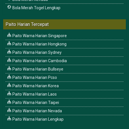
Bola Merah Togel Lengkap
Paito Harian Tercepat
Paito Warna Harian Singapore
Paito Warna Harian Hongkong
Paito Warna Harian Sydney
Paito Warna Harian Cambodia
Paito Warna Harian Bullseye
Paito Warna Harian Pcso
Paito Warna Harian Korea
Paito Warna Harian Laos
Paito Warna Harian Taipei
Paito Warna Harian Nevada
Paito Warna Harian Lengkap