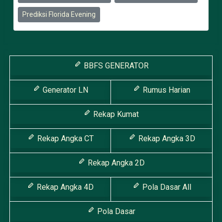
Prediksi Florida Evening
BBFS GENERATOR
Generator LN
Rumus Harian
Rekap Kumat
Rekap Angka CT
Rekap Angka 3D
Rekap Angka 2D
Rekap Angka 4D
Pola Dasar All
Pola Dasar