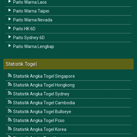
Paito Warna Laos
Paito Warna Taipei
Paito Warna Nevada
Paito HK 6D
Paito Sydney 6D
Paito Warna Lengkap
Statistik Togel
Statistik Angka Togel Singapore
Statistik Angka Togel Hongkong
Statistik Angka Togel Sydney
Statistik Angka Togel Cambodia
Statistik Angka Togel Bullseye
Statistik Angka Togel Pcso
Statistik Angka Togel Korea