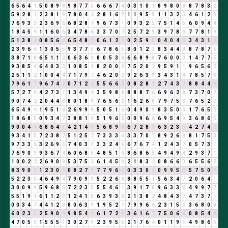
6
5
6
4
1
5
0
8
9
8
9
8
7
7
5
6
6
6
7
4
0
3
1
0
1
8
9
8
0
8
8
7
8
3
2
5
9
2
8
1
2
3
8
1
9
7
8
0
4
4
2
8
1
6
7
1
1
9
5
5
1
1
3
2
5
4
6
1
2
3
7
6
9
3
3
2
3
6
9
6
6
8
2
8
1
9
6
7
3
1
0
9
3
2
5
7
5
1
4
5
6
0
9
4
4
1
8
4
5
9
1
1
6
0
6
3
4
7
8
6
3
3
7
0
7
2
5
7
2
9
3
9
7
8
6
7
7
8
1
9
5
1
3
8
2
0
8
5
6
2
6
5
4
8
3
0
6
1
2
3
0
2
5
9
5
0
4
0
4
4
3
4
3
1
4
2
3
9
6
6
1
3
0
5
5
9
3
7
7
5
6
7
8
6
5
8
0
1
2
3
8
3
4
4
8
8
7
8
7
6
3
8
7
1
8
6
5
1
1
2
0
6
3
6
9
8
0
5
3
8
6
6
8
9
8
7
6
0
0
0
1
4
7
7
5
9
3
8
5
4
6
4
0
3
3
1
0
8
5
4
8
2
0
0
0
7
5
2
0
2
9
5
9
1
1
9
6
5
6
2
2
5
1
1
2
1
0
0
4
4
7
1
7
9
7
4
6
2
0
2
9
2
6
3
9
3
4
3
1
4
7
8
5
7
3
7
9
6
1
7
9
6
7
4
2
0
7
1
2
3
5
5
6
6
3
0
8
2
8
1
2
7
4
3
7
8
8
4
4
8
5
7
2
7
9
4
2
7
3
1
1
3
4
9
4
3
5
9
8
8
8
8
8
7
6
6
9
6
2
8
7
3
7
0
7
9
0
7
4
2
2
0
4
4
8
8
0
1
8
9
7
6
5
6
2
1
6
2
6
8
7
9
7
5
3
7
6
5
2
7
6
5
4
9
4
1
9
5
1
6
2
6
9
9
9
5
0
5
1
6
0
4
9
0
9
8
3
5
0
5
1
7
6
5
2
1
8
6
8
5
0
9
3
4
7
3
8
8
1
9
5
1
9
6
6
0
0
9
6
6
6
9
5
4
9
3
6
8
6
5
9
0
0
4
4
6
8
6
4
1
4
2
1
4
5
5
6
8
9
8
6
7
2
8
1
6
3
2
3
5
4
2
7
4
2
9
3
4
1
5
7
2
3
8
2
5
1
2
5
7
7
3
3
3
6
3
3
7
0
7
8
9
2
6
8
8
1
7
5
3
9
7
3
3
6
3
2
6
9
6
7
4
0
3
3
3
3
2
4
6
6
7
6
7
4
1
2
4
3
7
0
5
7
3
1
7
6
9
0
9
9
3
6
7
4
6
0
6
8
5
4
8
5
1
6
8
6
8
6
5
4
9
4
9
4
2
9
3
7
1
1
0
0
2
2
2
6
9
0
9
5
3
7
5
3
6
1
4
5
9
2
1
8
3
2
0
8
6
6
3
6
5
5
6
2
8
3
9
0
9
1
2
3
0
3
0
8
2
7
9
7
7
9
6
6
0
3
3
0
3
0
9
9
5
5
5
7
5
0
5
5
2
2
3
5
4
6
4
9
4
7
9
0
9
9
5
2
2
6
8
8
8
5
5
1
5
6
3
4
7
2
0
6
4
1
3
0
0
9
9
5
9
6
8
5
7
2
2
3
5
5
5
4
6
1
3
9
1
7
8
9
6
3
3
6
4
9
9
7
7
5
5
1
9
1
6
1
1
2
3
1
2
4
1
5
6
3
9
3
3
2
1
3
8
2
4
8
4
3
7
4
7
3
7
1
0
0
3
4
7
4
4
1
2
3
8
0
6
3
9
1
9
5
2
7
7
9
9
6
6
2
3
1
5
6
3
6
8
0
8
6
0
2
3
5
2
5
9
0
9
9
8
5
4
9
6
1
7
2
9
3
6
1
6
7
7
5
0
6
6
0
8
5
4
9
4
7
0
5
5
1
5
5
5
1
3
0
2
7
9
2
3
9
5
5
2
1
7
6
4
0
1
1
9
1
4
9
8
6
5