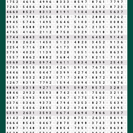
1
7
5
2
7
4
6
1
6
7
4
9
9
6
6
8
3
3
3
6
8
5
9
7
7
8
7
6
1
7
7
7
9
7
7
7
2
6
3
9
5
4
0
6
6
8
2
6
6
3
3
1
5
8
4
9
4
6
1
7
6
3
3
2
5
8
7
2
3
5
4
6
6
0
6
8
5
2
1
3
8
3
1
3
4
8
1
9
1
1
1
1
0
4
4
4
6
9
4
4
5
6
3
7
1
3
9
2
8
1
9
7
9
8
8
2
5
5
6
2
8
5
1
8
9
7
6
4
1
5
2
8
8
4
3
8
2
6
2
8
8
9
4
5
9
5
7
4
6
1
1
4
9
5
5
5
6
4
6
1
5
1
0
0
0
2
4
0
9
9
0
0
8
6
5
3
5
5
1
6
8
5
8
8
7
2
9
3
9
3
2
9
7
9
7
3
6
6
7
4
2
1
3
5
8
6
9
3
3
6
4
7
6
5
2
4
1
6
6
3
2
1
1
2
3
8
7
5
0
5
5
3
2
9
2
1
0
1
8
9
5
3
7
0
7
3
7
4
4
8
6
8
4
3
7
6
0
0
5
5
6
9
1
8
9
0
9
3
9
3
6
4
5
8
4
9
1
4
4
8
7
9
3
8
2
2
6
2
4
6
1
4
5
0
5
5
1
2
3
5
4
8
2
0
2
3
4
5
2
7
9
1
3
6
9
2
2
5
4
9
5
7
1
6
7
2
8
1
3
4
6
1
7
3
1
0
9
9
9
9
0
5
3
0
3
8
5
5
6
2
3
7
0
9
9
4
0
2
0
2
1
1
3
9
3
5
3
2
8
1
1
0
5
1
6
6
6
4
5
9
8
6
3
9
3
1
5
5
7
3
8
8
6
2
8
8
8
8
2
1
3
6
8
4
3
3
2
5
7
3
8
2
1
5
6
7
1
0
3
3
0
0
6
8
5
3
8
2
6
8
0
9
7
4
2
9
6
1
1
2
5
8
3
4
7
8
8
9
9
9
2
5
4
0
4
5
7
0
9
9
8
5
1
0
1
8
0
0
3
3
4
2
6
1
7
5
9
1
4
5
7
6
7
0
7
6
4
6
8
5
3
4
4
6
1
8
5
5
4
9
0
4
4
7
2
0
3
9
9
9
4
2
7
4
2
4
5
4
3
7
9
1
5
2
7
8
5
8
0
8
5
0
3
2
5
8
2
0
8
8
3
7
1
7
8
3
8
8
7
6
8
8
7
2
9
8
4
5
8
4
1
2
6
7
4
8
3
1
8
9
7
7
9
2
2
1
5
9
4
4
0
0
9
4
4
9
5
5
2
7
1
8
7
6
4
9
8
6
9
6
0
3
1
8
9
9
2
7
1
8
6
5
9
1
1
5
9
8
7
6
8
5
7
3
1
3
2
8
1
9
4
8
4
6
1
2
9
3
2
5
8
5
9
3
3
8
7
4
2
6
4
1
6
1
7
7
5
6
0
6
3
2
1
0
1
6
5
8
7
6
5
9
9
3
3
9
4
0
9
9
5
0
6
7
4
5
7
7
5
3
5
9
2
0
2
7
1
6
8
5
0
3
7
6
4
0
3
6
6
3
9
3
7
3
1
4
7
9
4
4
9
3
5
3
8
8
2
7
1
8
5
4
3
9
3
0
4
1
0
1
5
4
0
6
6
2
8
5
5
1
3
3
4
2
6
0
7
6
8
5
0
0
6
9
6
4
0
9
5
5
5
3
0
9
9
2
6
3
1
4
3
5
9
3
3
0
6
7
4
2
4
6
9
4
4
7
8
6
6
3
3
0
0
7
7
4
1
4
2
6
2
8
2
0
2
0
1
8
5
4
1
0
3
2
5
8
7
5
1
6
2
6
3
1
4
8
4
1
9
1
3
6
6
4
1
8
5
4
5
9
0
4
6
7
4
2
8
7
0
7
2
8
9
8
8
3
7
4
3
7
3
0
9
8
8
1
0
8
7
6
3
1
4
8
3
3
4
1
2
3
8
8
5
4
9
7
0
5
1
6
9
3
2
6
8
8
6
3
8
2