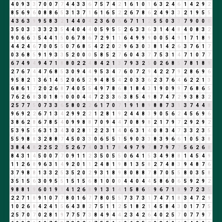
4
0
9
3
3
7
0
0
7
7
4
4
3
3
6
7
5
7
4
2
1
6
1
0
1
6
3
2
4
6
1
4
2
9
2
8
5
6
9
6
0
8
8
6
5
3
1
3
7
1
6
1
6
5
2
2
6
7
8
6
2
4
9
3
3
2
1
9
5
5
4
3
6
3
9
9
5
8
3
2
1
4
4
0
4
2
3
6
0
6
6
7
1
1
2
5
5
0
3
3
7
9
0
0
0
3
5
0
3
3
3
3
2
3
5
4
4
0
4
4
0
5
9
5
5
2
6
3
3
6
3
1
4
4
8
4
0
8
3
2
9
0
6
6
3
5
4
4
1
5
0
6
7
8
6
7
2
9
1
1
6
4
9
9
9
0
0
5
4
9
1
7
1
8
9
4
4
2
4
6
7
0
0
5
5
0
7
6
8
5
4
2
2
0
2
9
6
3
0
3
8
1
4
2
6
3
7
6
1
7
0
3
6
8
5
9
1
9
3
3
5
2
0
0
0
5
8
5
2
7
6
0
4
3
7
7
5
3
1
4
7
1
0
7
7
6
7
4
9
4
9
4
7
1
8
8
0
2
2
4
8
4
2
1
3
7
9
3
2
5
0
2
6
8
5
7
8
1
8
9
2
7
6
7
4
4
7
6
8
5
3
0
9
4
4
9
5
3
4
7
6
0
7
2
9
4
2
2
7
9
2
8
6
9
6
9
5
8
2
1
3
6
1
4
5
2
0
6
5
2
9
4
8
5
4
2
0
3
3
6
2
3
7
6
4
6
2
2
1
3
6
8
6
1
7
2
0
2
6
8
7
4
0
5
5
4
9
7
8
6
8
1
8
4
3
1
9
0
9
9
7
6
8
6
5
7
6
2
6
8
3
0
1
8
9
0
0
0
4
4
7
2
3
3
6
3
8
5
4
9
8
7
4
7
2
9
3
8
3
2
2
5
7
7
5
0
7
3
3
6
5
8
0
2
2
6
1
7
0
7
1
9
1
8
9
8
8
7
3
1
3
7
4
4
8
9
6
9
2
2
6
7
1
3
4
2
9
9
2
2
1
2
8
1
9
2
4
4
8
3
9
0
5
6
2
4
5
6
9
6
3
8
6
2
8
6
7
8
5
4
0
9
9
8
8
7
0
9
4
4
7
0
8
9
8
2
1
7
9
7
2
9
2
9
2
5
3
9
5
5
6
3
1
3
4
3
0
2
8
1
2
2
3
1
4
0
6
3
1
4
0
8
3
4
7
3
3
2
3
5
5
5
9
8
8
3
2
8
8
7
4
5
0
3
3
0
6
5
5
1
5
9
0
3
3
8
3
9
6
6
1
0
5
3
8
3
8
4
4
8
2
2
5
2
7
5
2
6
7
4
0
3
1
7
8
4
9
7
9
7
8
7
9
7
7
5
6
2
6
8
8
4
3
1
4
5
0
0
7
7
0
9
1
1
2
3
5
0
5
5
0
6
4
1
5
3
4
9
8
8
1
4
5
4
9
1
1
2
6
8
9
6
3
1
4
9
2
0
1
1
2
4
8
1
9
8
1
3
5
8
2
7
4
8
3
9
4
8
7
6
3
7
9
8
8
1
3
3
2
5
3
5
2
0
2
9
3
1
8
9
8
0
8
8
7
8
7
0
5
5
8
0
3
5
8
3
5
1
5
6
3
0
9
5
5
1
5
1
5
6
8
1
0
0
0
4
4
0
4
4
5
8
6
0
6
5
9
2
9
2
9
8
8
1
9
6
0
1
9
1
4
1
2
6
8
9
1
3
1
4
1
5
8
6
5
9
6
7
1
8
9
7
2
3
5
2
2
7
1
8
9
1
0
7
7
8
0
1
6
7
7
8
0
5
5
7
3
7
3
1
7
4
7
1
8
3
4
7
2
9
1
0
2
6
8
4
2
4
1
5
6
4
3
8
2
7
5
1
1
2
5
1
8
2
1
4
5
8
4
3
0
1
7
7
5
2
5
7
0
7
0
2
8
1
9
7
7
5
7
3
8
4
9
4
4
2
3
4
2
6
4
0
2
5
7
0
7
7
9
7