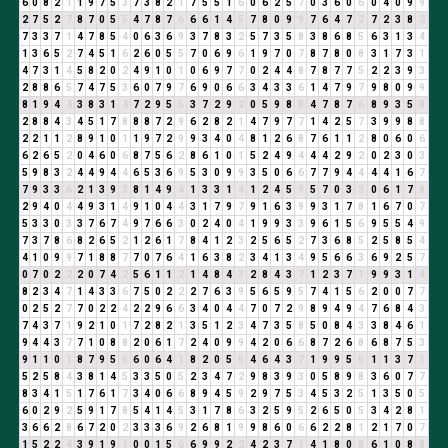
6
0
8
2
1
1
9
7
5
3
7
3
8
2
1
7
5
5
1
6
0
6
2
5
7
0
3
6
0
6
0
4
0
9
9
2
7
5
2
7
8
7
0
5
5
4
7
8
7
6
6
6
1
4
5
7
8
0
9
9
7
6
4
7
2
7
2
3
8
2
7
3
3
7
1
4
7
8
5
4
0
6
3
6
9
3
7
8
3
2
5
7
3
5
8
3
8
6
8
5
6
3
1
3
4
1
3
6
5
2
7
4
5
1
6
2
6
0
5
5
7
0
6
9
6
1
9
7
0
7
8
7
8
0
8
3
1
7
3
1
4
7
3
1
4
5
8
2
0
2
4
9
1
0
1
0
6
9
7
7
0
2
4
4
8
7
8
7
7
5
2
2
3
9
3
2
8
8
6
5
7
4
7
5
3
6
0
7
9
7
6
9
0
6
6
3
4
3
3
6
1
4
7
9
7
9
8
0
9
9
8
1
9
4
4
3
8
3
1
4
7
2
9
5
5
3
7
2
9
2
0
5
9
8
8
4
7
8
7
6
8
9
3
5
8
2
8
8
4
3
4
5
1
7
8
8
8
7
2
9
6
2
8
2
1
4
7
9
7
7
1
4
2
5
7
3
9
9
8
8
2
2
1
1
2
8
9
1
0
1
1
9
7
2
9
9
3
4
0
4
8
1
2
6
8
7
6
1
1
2
8
0
6
0
6
6
2
6
5
2
0
4
6
0
6
8
7
5
6
2
8
6
1
0
1
5
2
4
9
4
4
4
2
9
2
0
2
3
0
3
5
9
8
3
2
4
4
9
4
4
6
5
3
6
9
5
3
0
9
9
3
5
0
6
6
7
7
9
4
4
4
4
1
6
7
7
9
3
3
6
2
1
3
9
3
8
1
4
9
4
1
3
3
1
4
1
2
4
5
9
5
7
0
3
3
0
6
1
7
8
2
9
4
0
4
4
9
3
1
4
9
1
0
4
4
3
1
7
9
7
9
1
6
3
9
9
3
1
7
8
1
6
7
0
7
5
3
3
0
3
3
7
6
7
4
9
7
6
6
3
0
2
4
0
4
1
9
9
3
3
9
6
1
5
6
9
5
5
4
9
7
3
7
8
6
8
2
6
5
2
1
2
6
1
7
8
4
1
2
3
2
5
6
5
2
7
3
6
8
5
2
5
8
5
4
4
1
0
9
9
7
1
8
8
7
7
0
7
6
4
1
6
3
8
2
3
4
1
3
4
9
5
6
6
3
6
9
2
5
7
0
7
0
2
2
2
0
7
4
2
5
6
1
1
2
1
4
8
4
3
2
8
4
3
7
1
2
3
7
1
9
9
3
1
4
8
2
3
4
7
1
4
3
3
6
7
5
0
2
2
2
7
6
3
9
5
6
5
9
5
7
4
1
5
6
2
0
0
7
7
0
2
5
2
7
7
0
2
2
4
2
2
9
6
6
3
4
0
4
4
7
0
7
2
9
8
9
4
9
4
7
6
8
4
3
7
4
3
7
1
9
2
1
0
1
7
2
8
2
1
3
5
1
2
3
4
7
3
5
8
5
0
8
4
3
3
8
4
6
1
9
4
4
3
7
7
1
0
8
8
2
0
6
1
7
2
4
0
9
9
4
2
0
6
6
8
7
2
6
8
6
8
7
5
3
9
1
1
0
1
8
7
9
5
5
6
0
6
4
1
8
2
0
5
5
4
6
4
3
7
1
9
9
5
5
1
1
3
7
1
5
2
5
8
4
3
8
1
4
5
3
3
5
0
5
2
3
4
7
2
9
8
3
9
3
0
5
8
9
8
3
6
0
7
7
8
3
4
1
5
1
7
6
1
7
3
4
0
6
6
8
9
4
5
9
2
9
7
5
3
4
5
3
2
5
1
3
5
0
5
6
0
2
9
2
5
9
1
7
8
5
4
1
4
5
3
1
7
8
6
3
2
5
9
5
2
6
5
0
5
3
4
2
8
1
3
6
6
2
8
6
7
2
0
2
3
3
3
6
9
2
6
8
1
9
9
8
6
0
6
6
2
2
8
1
2
1
7
0
7
1
5
2
2
4
3
9
1
9
1
0
0
1
5
6
6
9
9
2
2
4
2
3
7
1
4
1
8
0
8
6
1
0
8
8