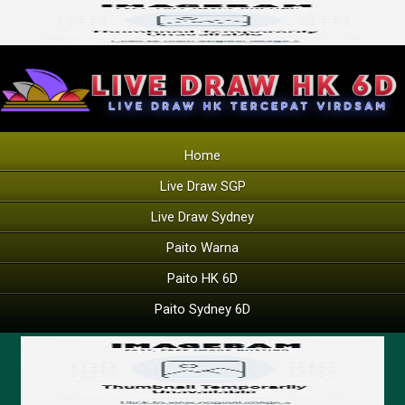
Home
Live Draw SGP
Live Draw Sydney
Paito Warna
Paito HK 6D
Paito Sydney 6D