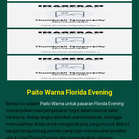
Paito Warna Florida Evening
Berikut ini adalah
Paito Warna untuk pasaran Florida Evening
,
menampilkan hasil pengeluaran togel dalam bentuk tabel
berwarna. Setiap angka diberikan warna berbeda, sehingga
memudahkan Anda untuk mengenali pola yang muncul. Alat ini
sangat berguna bagi pemain yang ingin merumuskan prediksi
untuk togel Florida Evening dan meningkatkan peluang