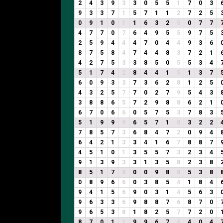
2
4
3
9
3
3
0
5
5
1
7
0
3
9
3
3
7
1
5
7
1
1
2
7
2
5
0
9
1
0
1
1
6
3
2
5
0
7
7
4
7
7
0
7
6
4
9
5
5
9
7
5
2
5
9
4
4
4
7
0
4
4
9
3
6
8
7
5
8
4
7
4
4
8
3
7
2
1
4
2
7
5
3
3
8
5
0
5
5
3
4
5
1
7
4
2
8
4
4
1
5
1
3
7
6
0
9
3
3
7
3
6
2
8
1
2
5
4
3
2
5
7
7
0
2
7
9
5
4
3
3
8
8
6
5
7
2
9
8
8
6
2
1
6
7
0
6
6
0
5
7
5
3
7
8
3
5
1
9
9
9
6
5
7
1
8
3
2
2
7
8
5
7
3
6
8
4
7
2
0
9
4
6
4
2
1
3
3
4
1
6
7
8
8
7
4
5
1
0
1
3
5
5
7
3
2
3
4
9
1
3
9
3
3
1
3
5
8
2
3
8
8
5
1
7
8
0
0
9
8
8
5
3
8
0
8
9
6
6
0
3
8
5
4
1
8
4
9
4
1
5
6
9
0
3
1
4
5
6
3
9
6
3
3
6
9
8
8
7
6
8
7
0
9
6
5
3
8
1
8
2
5
7
7
2
0
8
7
0
1
1
9
9
6
7
4
4
0
4