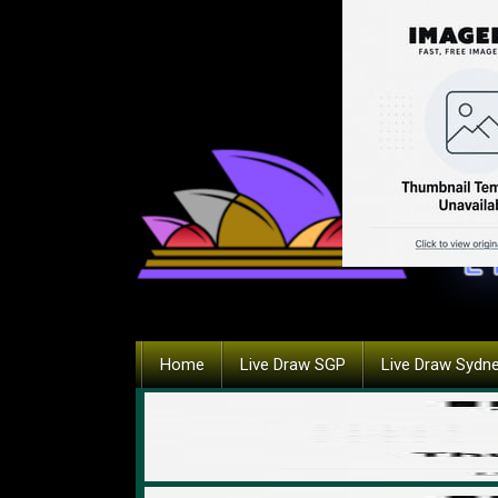
Home
Live Draw SGP
Live Draw Sydn