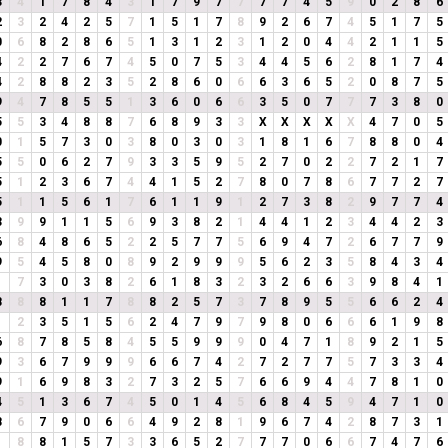
3
4
1
7
8
4
3
1
7
9
7
7
7
7
4
5
9
0
2
8
6
2
3
2
4
2
5
7
1
5
1
7
8
9
2
6
7
4
5
1
7
5
0
6
8
2
8
6
5
1
3
1
2
3
1
2
0
4
4
2
1
1
5
4
2
2
7
6
7
4
5
0
7
5
3
4
4
5
6
2
8
1
7
4
4
2
8
8
2
3
5
2
8
6
0
6
6
3
6
5
2
0
8
7
5
9
4
7
8
5
5
1
3
6
0
6
6
3
5
0
7
7
7
3
8
0
5
5
3
4
8
8
7
6
8
9
3
3
X
X
X
X
X
4
7
0
5
0
1
5
7
3
0
3
8
0
3
0
3
1
8
1
6
7
8
8
0
4
5
5
0
6
2
7
9
3
3
5
9
5
2
7
0
2
2
7
2
1
7
5
1
2
3
6
7
4
4
1
5
2
7
8
0
7
8
6
7
7
2
7
5
1
1
5
6
1
7
6
1
1
9
1
2
7
3
8
2
9
7
7
4
3
9
9
1
1
5
6
9
3
8
2
1
4
4
1
2
3
4
4
2
3
6
8
4
8
6
5
2
2
5
7
7
5
6
9
4
7
2
6
7
7
9
9
5
4
5
8
0
8
9
2
9
9
9
5
6
2
3
5
8
4
3
4
1
7
3
0
3
8
2
6
1
8
3
2
3
2
6
6
3
9
8
4
1
8
8
8
1
1
7
8
8
2
5
7
3
7
8
9
5
5
6
6
2
4
1
2
3
5
1
5
6
2
4
7
9
7
9
8
0
6
6
6
1
9
8
6
8
7
8
5
8
4
5
5
9
9
9
0
4
7
1
8
9
2
1
5
9
3
6
7
9
9
9
6
6
7
4
2
7
2
7
7
5
7
3
3
4
9
1
6
9
8
3
2
7
3
2
5
7
6
6
9
4
4
7
8
1
0
4
5
1
3
6
7
4
5
0
1
4
5
6
8
4
5
9
4
7
1
0
8
6
7
9
0
6
6
4
9
2
8
1
9
6
7
4
2
8
7
3
1
1
8
8
1
5
7
3
3
6
5
2
7
7
7
0
6
6
7
4
7
6