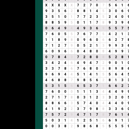
X
X
X
X
X
7
2
7
0
7
5
6
1
9
3
5
6
2
8
8
1
4
5
3
0
6
3
5
1
0
1
7
7
2
3
5
2
4
0
8
8
5
9
5
0
1
1
7
8
9
3
9
0
6
4
9
4
4
9
3
6
9
5
5
7
7
6
0
5
5
7
6
7
7
5
4
2
1
1
1
8
9
8
0
9
6
0
6
6
2
7
7
1
2
7
9
0
5
2
1
3
9
9
3
6
0
9
6
6
0
4
8
0
8
4
9
9
0
7
8
4
3
7
2
8
0
8
5
2
8
3
4
2
4
6
4
9
4
7
2
9
0
1
3
3
7
8
6
7
6
8
0
8
8
9
8
9
6
9
4
4
5
1
4
1
5
5
6
4
4
6
8
8
7
9
8
5
6
2
8
1
3
5
3
1
5
6
6
5
3
7
1
6
6
2
7
6
0
0
0
1
1
1
3
4
4
4
9
2
7
1
7
8
0
3
1
2
3
3
2
0
8
8
6
6
3
5
7
4
0
4
4
4
0
4
1
9
2
2
3
7
9
8
8
3
3
6
7
5
7
2
9
4
7
1
7
8
7
6
1
5
0
3
1
4
1
2
5
1
6
6
9
1
0
0
3
8
2
9
8
6
8
5
5
5
5