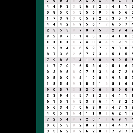
7
6
6
2
8
X
X
X
X
X
9
2
1
4
4
9
3
3
5
6
7
2
9
4
1
1
0
8
5
0
5
5
5
6
9
6
6
6
6
1
7
3
9
3
0
5
9
2
2
3
5
7
4
4
4
2
6
9
5
6
1
7
6
6
7
2
3
5
3
8
7
0
7
5
3
2
9
4
9
2
9
7
7
1
4
5
3
8
4
1
0
X
X
X
X
X
7
4
0
4
4
1
9
1
1
9
9
4
4
8
5
9
7
7
9
3
0
8
7
3
8
2
6
7
7
3
1
5
1
5
7
9
8
8
7
4
1
6
0
6
9
9
5
1
7
7
0
7
6
5
3
6
9
5
1
6
0
3
9
8
8
0
7
5
3
8
4
7
2
0
5
0
9
9
4
1
9
8
8
9
3
5
1
8
5
4
9
1
8
5
1
6
8
1
6
9
0
5
7
3
8
3
0
6
6
5
9
0
3
3
9
4
4
5
7
8
2
1
4
4
1
6
1
5
1
6
5
3
7
6
4
1
8
2
6
6
3
4
7
0
6
8
0
8
4
7
3
4
0
5
1
6
4
1
1
0
1
6
2
1
7
2
5
4
9
7
2
0
1
1
6
9
1
0
6
5
3
8
2
8
7
3
1
4
4
7
3
5
6
2
8
9
6
2
8
1
7
9
7