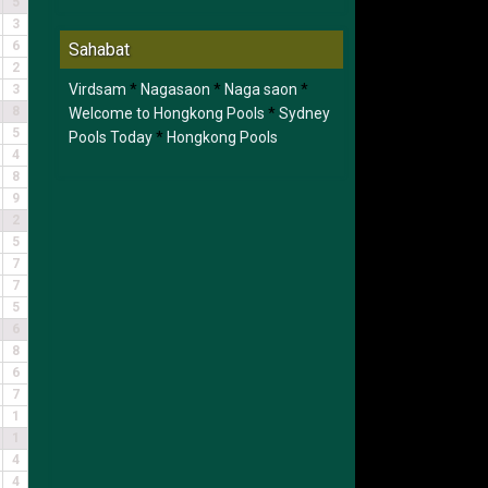
5
3
6
Sahabat
2
Virdsam
*
Nagasaon
*
Naga saon
*
3
8
Welcome to Hongkong Pools
*
Sydney
5
Pools Today
*
Hongkong Pools
4
8
9
2
5
7
7
5
6
8
6
7
1
1
4
4