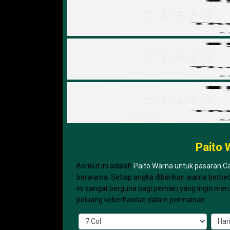
Paito 
Berikut ini adalah
Paito Warna untuk pasaran C
berwarna. Setiap angka diberikan warna berb
ini sangat berguna bagi pemain yang ingin me
peluang keberhasilan dalam permainan.