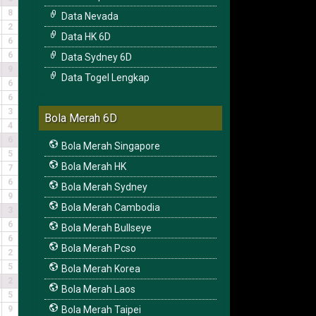
8
Data Nevada
2
Data HK 6D
6
6
Data Sydney 6D
9
Data Togel Lengkap
6
6
3
Bola Merah 6D
4
6
Bola Merah Singapore
5
Bola Merah HK
7
6
Bola Merah Sydney
9
Bola Merah Cambodia
3
6
Bola Merah Bullseye
6
Bola Merah Pcso
2
5
Bola Merah Korea
2
Bola Merah Laos
5
9
Bola Merah Taipei