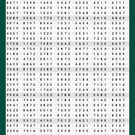
8
4
7
1
8
7
3
9
8
8
1
4
5
4
9
5
4
4
7
2
6
3
4
3
7
4
3
1
7
8
6
7
1
1
2
3
5
4
2
6
8
4
9
0
9
4
6
7
5
3
1
9
9
8
8
6
2
1
5
6
7
9
6
2
8
5
3
8
9
8
0
6
5
7
3
7
5
8
5
4
1
0
2
9
2
0
5
8
1
9
2
9
6
8
5
0
4
1
0
1
6
8
4
7
2
5
0
8
9
8
3
5
6
4
1
1
7
7
0
7
7
2
1
2
3
1
0
0
4
4
2
9
1
0
1
4
8
4
9
4
9
0
7
4
2
8
7
9
7
7
8
9
4
4
8
1
5
3
1
4
5
4
0
4
4
2
6
3
0
3
5
5
0
1
1
0
5
1
9
1
5
8
0
7
7
5
0
9
7
7
8
4
4
0
4
4
1
9
1
1
3
9
6
0
6
1
6
0
6
6
4
4
5
1
6
3
1
4
0
4
1
2
2
9
2
5
5
7
1
8
3
5
2
1
3
1
7
6
7
4
2
9
1
3
4
7
8
7
9
7
5
0
4
3
7
9
4
1
5
6
5
0
1
9
1
4
9
4
2
6
7
2
1
3
4
2
5
4
4
8
5
7
5
8
4
1
1
4
2
6
7
5
8
9
8
9
6
4
2
6
1
6
4
1
5
1
0
2
0
2
6
0
9
7
7
7
6
2
8
1
9
7
5
0
5
5
2
0
9
9
3
8
7
3
1
8
4
7
7
5
6
5
5
4
9
4
3
5
2
7
9
1
8
0
8
1
4
7
2
9
3
7
8
7
6
4
2
4
5
9
6
9
7
6
4
1
6
1
2
3
9
0
6
9
6
8
1
7
0
7
4
7
5
3
8
5
8
1
1
2
0
8
7
3
1
4
7
5
8
4
7
1
8
6
5
4
3
1
5
6
5
6
3
5
8
6
8
6
0
6
4
1
3
7
1
0
3
6
4
1
6
8
1
7
8
5
0
0
5
5
4
7
8
0
8
7
9
6
4
1
8
1
3
8
2
2
3
8
9
8
7
8
3
7
1
2
7
0
6
6
5
9
0
3
3
4
7
9
9
9
2
6
4
7
2
1
9
3
0
3
0
4
6
3
9
8
1
0
8
8
4
0
6
0
6
0
5
1
6
7
2
2
8
0
8
7
8
9
0
9
1
0
4
7
2
8
1
9
1
1
5
8
4
0
4
2
1
8
4
3
6
1
5
1
6
0
8
9
5
5
0
7
9
7
7
3
5
7
6
4
2
7
3
5
8
3
3
9
1
1
0
7
1
8
9
7
1
0
1
1
3
9
1
6
7
2
5
5
6
2
1
0
3
5
8
1
7
6
0
6
5
6
0
5
5
7
0
4
9
4
5
7
6
2
8
2
1
1
8
9
9
9
0
6
6
4
0
7
6
4
1
1
3
2
5
4
7
8
8
7
3
2
9
2
2
9
0
8
2
1
1
6
5
5
1
4
3
6
4
1
7
9
4
0
4
6
0
0
8
8
5
1
8
4
3
9
9
0
7
7
3
1
6
5
2
8
4
9
7
7
4
9
4
1
5
2
8
7
2
9
4
8
2
0
2
7
3
5
6
2
6
5
0
0
0
0
4
7
4
2
5
8
0
2
2
3
0
2
5
7
8
6
8
9
8
5
0
1
6
7
7
6
0
3
3
3
3
2
4
6
3
4
0
5
5
6
2
0
1
1
9
0
4
3
7
1
1
4
7
2
1
6
0
0
0
8
1
0
3
3
6
8
8
3
2
7
0
2
2
4
8
2
8
1
9
5
4
1
8
9
3
9
1
2
3
4
1
9
5
5
7
5
1
2
3
9
6
3
1
4
1
0
9
0
9
7
8
3
1
4
9
0
7
3
1
7
9
4
7
2
2
3
8
4
3
6
6
0
8
8
2
2
2
1
3
1
3
4
4
8
3
1
0
7
7
2
2
9
6
6
7
4
1
6
7
3
0
7
3
1
2
9
3
8
2
1
8
0
3
3
2
4
6
7
4
9
2
3
6
9