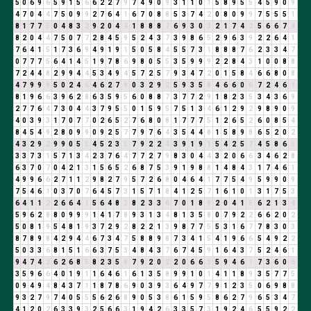
5
0
6
9
6
5
9
1
5
6
6
2
2
7
9
7
4
9
0
9
3
1
1
0
1
5
8
9
5
5
4
5
9
0
9
4
7
0
4
4
7
5
0
9
9
2
7
6
4
1
6
7
0
8
8
5
3
7
4
2
0
8
0
9
9
7
5
5
5
1
8
1
7
7
5
0
4
8
3
2
9
2
0
4
4
1
8
8
8
7
6
9
3
0
3
2
1
7
4
2
5
6
6
7
4
8
2
0
4
4
7
5
0
7
7
2
8
4
5
9
5
2
4
3
7
3
9
8
6
5
2
9
6
3
9
2
2
6
4
1
7
6
4
1
5
1
7
3
6
9
4
9
1
9
1
5
0
5
8
4
5
5
7
3
1
8
8
8
7
6
2
3
3
4
7
0
7
7
7
5
6
4
1
4
5
1
9
7
8
6
9
8
0
5
5
3
5
9
9
9
2
2
8
4
3
1
0
0
8
8
7
2
4
4
8
2
9
9
4
4
5
3
4
9
4
5
7
2
5
7
9
3
4
7
2
0
1
5
8
4
6
6
8
0
8
4
7
9
9
9
5
0
2
4
6
4
6
2
7
9
0
3
2
9
2
5
9
3
5
8
4
6
6
0
6
7
2
4
6
1
8
1
9
6
6
3
9
6
2
8
6
3
5
9
5
6
0
8
8
7
3
7
7
2
9
1
8
2
3
5
3
4
3
6
9
2
7
7
6
4
7
3
0
4
4
3
7
9
5
5
0
1
5
9
5
7
5
1
3
4
6
1
2
9
2
9
8
9
0
9
4
0
3
9
3
1
7
0
7
7
0
2
6
5
2
7
6
8
0
8
1
7
7
7
5
1
2
6
5
2
6
0
8
5
4
8
4
5
4
9
2
8
0
9
9
0
9
2
5
7
7
9
7
6
4
3
5
4
4
8
1
5
8
9
8
6
5
2
0
2
4
3
2
9
2
9
9
0
5
5
4
5
2
3
5
7
9
2
2
4
3
9
1
9
1
5
4
2
5
7
4
5
8
6
5
3
3
7
3
1
5
7
1
3
4
2
3
7
6
4
7
7
2
7
9
8
3
0
4
4
3
2
0
6
6
3
4
6
2
8
6
3
7
0
7
0
4
2
1
3
1
5
6
5
2
6
8
7
5
3
9
1
9
8
8
1
4
8
4
3
1
7
4
6
1
4
9
9
6
6
2
7
1
1
2
9
8
2
7
9
5
7
2
6
8
0
4
6
4
1
7
7
5
4
9
5
9
9
0
9
7
5
4
6
1
0
3
7
0
7
6
4
5
7
3
1
5
7
1
8
4
1
2
5
7
1
6
1
0
1
3
1
7
5
3
6
4
1
1
2
2
6
6
4
1
5
6
4
8
3
8
2
3
3
6
7
0
1
8
9
2
0
4
1
5
6
2
1
3
4
5
9
6
2
8
8
0
9
9
9
1
4
1
7
8
9
3
1
3
4
8
1
3
5
8
0
7
9
2
2
6
6
2
0
2
5
0
8
1
9
5
4
8
1
9
3
7
2
9
2
8
2
2
1
3
9
8
7
7
5
5
3
1
6
7
7
8
3
0
3
8
7
8
9
8
4
2
9
4
4
6
7
3
4
7
5
8
8
9
8
7
3
4
1
5
4
1
9
6
6
5
4
9
2
2
5
0
3
3
6
8
1
5
1
6
6
3
7
5
3
4
8
4
3
7
6
7
4
5
9
1
6
4
3
7
5
2
4
6
1
9
4
7
4
2
6
2
6
8
5
8
2
3
5
8
7
9
2
0
2
2
0
6
6
3
5
9
4
6
1
7
3
6
0
6
3
5
9
6
6
4
0
1
9
1
1
6
4
6
1
6
1
3
5
8
9
9
1
0
1
4
1
1
8
9
3
5
7
7
5
0
9
4
9
4
8
4
3
7
1
1
8
7
8
6
9
0
3
9
3
6
4
9
7
7
9
1
2
3
5
0
6
9
8
8
9
3
2
7
9
7
4
0
5
5
5
6
2
6
8
9
0
5
3
8
6
1
5
9
5
8
6
2
7
9
6
5
3
4
7
4
1
2
0
2
6
3
3
9
3
2
5
6
6
3
1
9
4
2
6
3
3
5
7
3
1
9
2
4
6
5
5
9
2
2