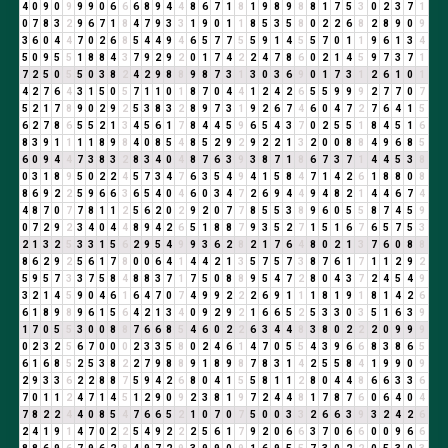
4
0
9
0
9
9
9
0
6
6
6
8
9
4
4
8
6
7
1
8
1
9
8
9
8
8
1
7
5
3
0
2
3
7
1
0
7
8
3
2
9
6
7
1
8
4
7
9
3
3
1
9
0
1
1
8
5
3
5
8
0
2
2
6
8
2
8
9
0
9
3
6
0
4
4
7
0
2
6
8
5
4
4
9
4
6
5
7
7
5
5
9
1
4
5
5
7
0
1
1
9
6
1
3
4
5
0
9
5
5
1
8
8
4
3
7
9
2
9
2
0
1
7
4
2
2
4
7
8
6
0
2
1
4
5
9
7
3
7
1
7
2
5
0
5
5
0
3
8
2
4
2
9
8
8
9
8
7
3
1
3
0
3
6
9
0
1
7
3
1
2
6
1
0
1
4
2
7
6
4
3
1
5
0
5
7
1
1
0
1
8
7
0
4
4
1
2
4
2
6
5
5
9
9
9
2
7
7
0
7
5
2
1
7
8
9
0
2
9
2
5
3
8
3
2
8
9
7
3
1
9
2
6
7
4
6
0
4
7
2
7
6
4
1
5
6
2
7
8
6
5
5
2
1
3
4
5
6
1
7
8
4
4
5
9
6
5
4
3
7
0
2
5
5
1
8
4
5
1
6
8
3
9
1
1
1
1
8
9
8
4
0
8
5
4
8
5
2
9
2
9
2
2
1
3
2
0
0
8
8
4
9
6
8
5
6
0
9
4
4
7
3
8
3
2
8
3
4
0
4
8
7
6
3
9
3
8
7
1
8
6
7
3
7
1
4
4
5
3
8
0
3
1
8
9
5
0
2
2
4
5
7
3
4
7
6
3
5
4
9
4
1
5
8
4
7
1
4
2
6
1
8
8
0
8
8
6
9
2
2
5
9
6
6
3
6
5
4
0
4
6
0
3
4
7
2
6
9
4
4
9
4
8
2
1
4
4
6
7
4
4
8
7
0
7
7
8
1
1
2
5
6
2
0
2
9
2
0
7
7
8
5
5
3
8
9
6
0
5
5
8
7
4
5
9
0
7
2
9
2
3
4
0
4
4
8
9
4
2
6
5
1
8
8
7
9
3
5
2
7
1
5
1
6
7
6
5
7
5
3
2
1
3
2
5
3
3
1
5
6
2
9
5
4
9
9
3
6
2
8
2
1
7
6
4
8
0
2
1
3
7
6
0
8
8
8
6
2
9
2
5
6
1
7
8
0
0
6
4
1
4
4
2
1
3
5
7
5
7
3
8
7
6
1
7
1
1
2
9
2
5
9
5
7
3
3
7
5
8
4
8
8
3
7
1
7
5
0
8
8
9
5
4
7
2
8
0
4
3
7
2
4
5
4
9
3
2
1
4
5
9
0
4
6
1
6
4
7
0
7
4
9
9
2
2
2
6
9
1
1
1
8
1
9
1
8
1
4
2
6
6
1
8
9
8
9
6
1
5
6
4
2
1
3
4
0
9
2
9
2
1
6
6
5
2
5
3
3
0
3
5
1
6
3
9
1
7
0
5
5
3
0
0
8
8
7
6
6
8
5
4
6
0
2
2
6
3
4
4
8
3
8
0
2
2
2
0
9
9
9
0
2
3
2
5
6
7
0
0
0
2
3
3
5
8
0
2
4
6
1
4
7
0
5
5
4
3
9
6
6
8
3
8
6
5
6
1
6
8
5
2
5
3
8
2
2
7
9
8
8
9
1
8
9
8
7
8
3
1
4
2
5
5
8
4
1
9
9
0
9
2
9
3
3
6
2
2
8
8
7
5
9
4
2
6
8
0
4
1
5
5
8
1
1
2
8
0
4
4
8
6
6
3
3
6
7
0
1
1
2
4
7
1
4
5
1
2
9
0
9
2
3
8
1
9
7
2
4
4
8
1
7
8
7
6
0
6
4
0
4
7
8
2
2
4
4
0
8
5
4
7
6
6
5
2
1
0
7
0
7
5
0
0
3
3
2
6
6
3
9
3
2
4
2
6
2
4
1
9
1
4
7
0
2
2
5
4
9
2
2
2
5
6
1
7
9
2
0
6
6
3
7
0
6
6
0
0
9
6
6