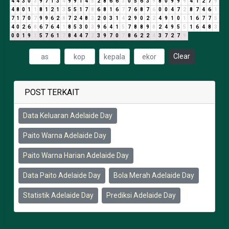
4
4
3
0
3
9
7
1
3
4
9
9
1
4
5
2
8
6
6
3
0
5
6
3
9
8
0
9
9
9
4
1
2
7
9
4
8
0
1
1
8
1
2
1
3
5
5
1
7
8
6
8
1
6
7
7
6
8
7
6
0
0
4
7
2
8
7
4
6
1
7
1
7
0
7
9
9
6
2
8
7
2
4
8
3
2
0
3
1
4
2
9
0
2
2
4
9
1
0
1
1
6
7
7
5
4
0
2
6
8
6
7
6
4
1
8
5
3
0
3
9
6
4
1
5
7
8
8
9
8
2
4
9
5
5
1
6
4
8
3
0
0
1
9
1
5
7
6
1
7
8
4
4
7
2
3
9
7
0
7
8
6
2
2
4
3
7
2
7
9
Clear
POST TERKAIT
Data Keluaran Adelaide Day
Paito Warna Adelaide Day
Paito Warna Harian Adelaide Day
Data Paito Adelaide Day
Bola Merah Adelaide Day
Statistik Adelaide Day
Prediksi Adelaide Day