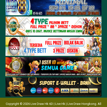
Copyright © 2026 Live Draw Hk 6D | Live Hk | Live Draw Hongkong. All