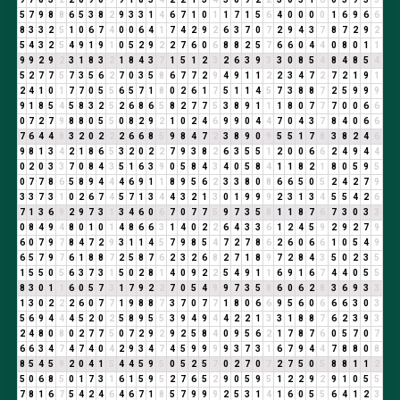
5
7
9
8
8
6
5
3
8
2
9
3
3
1
4
6
7
1
0
1
1
7
1
5
6
4
0
0
0
0
1
6
9
6
6
8
3
3
2
5
1
0
6
7
4
0
0
6
4
1
7
4
2
9
2
6
3
7
0
7
2
9
4
3
7
8
7
2
9
2
5
4
3
2
5
4
9
1
9
1
0
5
2
9
2
2
7
6
0
6
8
8
2
5
7
6
6
0
4
4
0
8
0
1
1
9
9
2
9
2
3
1
8
3
2
1
8
4
3
7
1
5
1
2
3
2
6
3
9
3
3
0
8
5
4
8
4
8
5
4
5
2
7
7
5
7
3
5
6
2
7
0
3
5
8
6
7
7
2
9
4
9
1
1
2
2
3
4
7
2
7
2
1
9
1
2
4
1
0
1
7
7
0
5
5
6
5
7
1
8
0
2
6
1
7
5
1
1
4
5
7
3
8
8
7
2
5
9
9
9
9
1
8
5
4
5
8
3
2
5
2
6
8
6
5
8
2
7
7
5
3
8
9
1
1
1
8
0
7
7
7
0
0
6
6
0
7
2
7
9
8
8
0
5
5
0
8
2
9
2
1
0
2
4
6
9
9
0
4
4
7
0
4
3
7
8
4
0
6
6
7
6
4
4
8
3
2
0
2
2
2
6
6
8
5
9
8
4
7
2
3
8
9
0
9
5
5
1
7
8
3
8
2
4
6
9
8
1
3
4
2
1
8
6
5
3
2
0
2
2
7
9
3
8
2
6
3
5
5
1
2
0
0
6
6
2
4
9
4
4
0
2
0
3
3
7
0
8
4
3
5
1
6
3
9
0
5
8
4
3
4
0
5
8
4
1
1
8
2
1
8
0
5
9
5
0
7
7
8
6
5
8
9
4
4
4
6
9
1
1
8
9
5
6
2
3
3
8
0
8
6
6
5
0
5
2
4
2
7
9
3
3
7
3
1
0
2
6
7
4
5
7
1
3
4
4
3
2
1
3
0
1
9
9
9
2
3
1
3
4
5
5
4
2
6
7
1
3
6
9
2
9
7
3
1
3
4
6
0
6
7
0
7
7
5
9
7
3
5
8
1
1
8
7
6
7
3
0
3
3
0
8
4
9
4
8
0
1
0
1
4
8
6
6
3
1
4
0
2
2
6
4
3
3
6
1
2
4
5
9
2
9
2
7
9
6
0
7
9
7
8
4
7
2
9
3
1
1
4
5
7
9
8
5
4
7
2
7
8
6
2
6
0
6
6
1
0
5
4
9
6
5
7
9
7
6
1
8
8
7
2
5
8
7
6
2
3
2
6
8
2
7
1
8
9
7
2
8
4
3
5
0
2
3
5
1
5
5
0
5
6
3
7
3
1
5
0
2
8
1
4
0
9
2
2
5
4
9
1
1
6
9
1
6
7
4
4
0
5
5
8
3
0
1
1
6
0
5
7
3
1
7
9
2
2
7
0
5
4
9
9
7
3
5
8
6
0
6
2
8
3
6
9
3
3
1
3
0
2
2
2
6
0
7
7
1
9
8
8
7
3
7
0
7
7
1
8
0
6
6
9
5
6
0
6
6
6
3
0
3
5
6
9
4
4
4
5
2
0
2
5
8
9
5
5
3
9
4
9
4
4
2
2
1
3
3
1
8
8
7
6
2
3
9
3
2
4
8
0
8
0
2
7
7
5
0
7
2
9
2
9
2
5
8
4
0
9
5
6
2
1
7
8
7
6
0
5
7
0
7
6
6
3
4
7
4
7
4
0
4
2
9
3
4
7
4
5
9
9
9
9
3
7
3
1
6
7
9
4
4
7
8
8
0
8
8
5
4
5
9
2
0
4
1
5
4
4
5
9
5
0
5
2
5
7
0
2
7
0
7
2
7
5
0
5
8
8
1
1
2
5
0
6
8
5
0
1
7
3
1
6
1
5
9
5
2
7
6
5
2
9
0
5
9
5
1
2
2
9
2
9
1
0
5
5
7
8
1
6
7
5
4
2
4
6
4
6
7
1
8
5
7
9
9
9
2
5
3
1
4
1
6
0
5
5
6
4
1
2
3