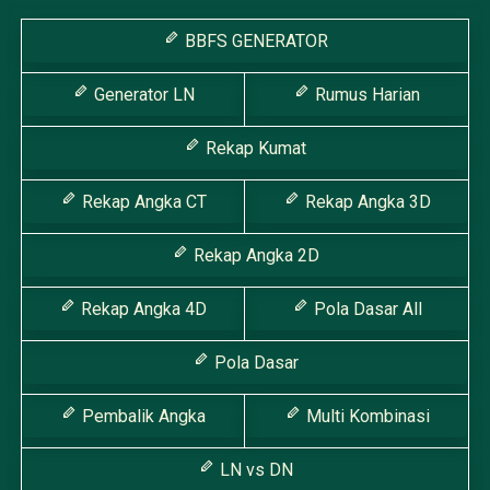
BBFS GENERATOR
Generator LN
Rumus Harian
Rekap Kumat
Rekap Angka CT
Rekap Angka 3D
Rekap Angka 2D
Rekap Angka 4D
Pola Dasar All
Pola Dasar
Pembalik Angka
Multi Kombinasi
LN vs DN