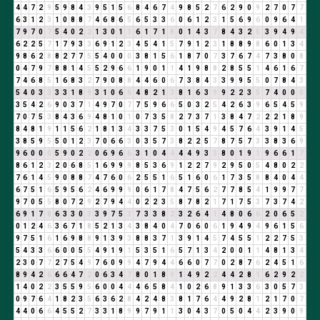
4
4
7
2
9
5
9
8
4
3
9
5
1
5
6
8
4
6
7
4
9
8
5
2
7
6
2
9
0
9
2
7
0
7
7
6
3
1
2
3
1
0
8
8
7
4
6
8
6
5
6
5
3
3
6
0
6
1
2
3
1
5
6
9
6
0
9
6
4
1
7
9
7
0
7
5
4
0
2
2
1
3
0
1
1
6
1
7
1
8
0
1
4
3
7
8
4
3
2
5
3
9
4
9
4
6
2
2
5
7
1
7
9
3
3
6
9
1
2
3
4
5
4
1
5
7
9
1
2
3
1
8
8
9
8
6
0
1
3
4
9
8
6
2
8
8
2
7
7
5
5
4
0
0
0
3
8
1
5
6
1
8
7
0
7
3
7
6
7
4
7
3
8
0
8
0
4
7
9
7
8
8
1
4
5
5
2
9
6
6
1
9
0
1
1
4
1
9
8
8
2
8
5
5
1
4
6
1
6
7
7
4
6
8
5
1
6
8
3
2
7
9
0
8
8
4
4
6
0
6
7
3
8
4
3
3
9
9
5
5
0
7
8
4
3
5
4
0
3
3
3
3
1
8
9
3
1
0
6
6
4
8
2
1
3
8
1
6
3
9
9
2
2
3
5
7
4
0
0
0
3
5
4
2
6
9
0
3
7
1
4
9
7
0
7
7
5
9
6
6
5
0
3
2
5
4
2
6
3
9
6
5
4
5
9
7
0
7
5
3
8
4
3
6
9
4
8
1
0
1
0
7
3
5
8
2
7
3
7
1
3
8
4
7
2
2
2
1
8
9
8
4
8
1
9
1
1
5
6
2
1
8
1
3
4
3
3
7
5
3
0
1
5
4
9
4
5
7
6
4
3
9
1
4
5
3
8
5
9
5
5
0
1
2
3
7
0
6
6
3
0
3
5
7
3
8
2
2
5
7
8
7
5
7
3
3
8
3
6
9
9
6
0
0
0
5
9
0
2
2
0
6
9
6
6
3
1
0
4
4
4
4
9
3
3
8
0
1
9
1
9
6
6
1
7
8
6
1
2
3
2
0
6
8
5
1
6
9
9
9
8
5
3
6
9
1
2
2
7
9
2
9
5
0
5
4
8
0
2
2
7
6
1
4
5
9
0
8
8
7
4
7
6
0
6
2
5
5
1
6
5
1
6
0
6
1
7
3
5
8
8
4
0
4
4
6
7
5
1
6
5
9
5
6
2
4
6
9
9
9
0
6
1
7
8
4
7
5
6
2
7
7
8
5
4
1
9
9
7
7
9
7
0
5
5
8
0
7
2
9
2
7
9
4
4
0
2
2
3
5
8
7
8
2
1
7
1
7
5
3
7
3
7
4
2
6
9
1
7
8
6
3
3
0
3
3
9
7
5
3
7
3
3
8
2
3
2
6
4
1
4
8
0
6
6
2
0
6
5
2
0
1
2
4
6
3
6
7
1
8
5
2
1
3
4
3
8
4
0
4
7
0
6
0
6
1
9
4
9
4
9
6
1
5
6
9
7
5
1
6
1
6
9
8
8
9
1
3
9
3
8
8
3
7
1
3
9
1
4
5
7
4
5
5
1
2
2
7
5
3
5
4
3
3
6
6
0
0
5
5
4
9
1
9
1
5
3
5
1
6
5
7
1
3
4
2
0
0
1
1
4
8
1
3
4
2
3
0
7
7
2
7
5
4
9
7
6
0
9
9
4
7
9
4
4
6
6
0
7
7
0
2
8
7
6
2
4
5
1
6
8
9
4
2
6
6
6
4
7
2
0
6
3
4
7
8
0
1
8
9
1
4
9
2
2
4
4
2
8
1
6
2
9
2
2
1
4
0
2
2
3
5
5
9
5
6
0
0
4
4
4
6
5
8
4
1
0
2
6
8
9
1
3
3
6
3
0
5
7
3
0
9
7
6
4
1
8
2
3
5
6
3
6
2
8
4
2
4
8
3
8
1
7
6
4
4
9
2
8
1
2
1
7
0
7
4
4
0
6
6
4
5
5
2
7
3
3
1
8
9
9
7
9
1
1
3
0
4
3
7
0
5
0
4
4
2
3
9
0
9