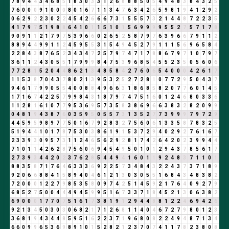
7
8
9
4
4
3
4
6
8
5
1
8
3
0
3
3
1
2
6
8
8
8
5
0
5
4
9
4
8
3
8
4
3
2
5
7
6
0
0
0
9
1
0
0
0
8
0
1
6
7
1
1
3
4
7
6
3
4
2
6
5
9
8
1
9
4
1
2
9
2
0
6
2
9
2
2
3
0
2
2
4
5
4
2
6
6
6
7
3
1
5
5
5
7
3
2
1
4
4
8
7
2
2
3
5
4
1
7
9
7
5
1
9
8
8
6
4
1
0
1
1
5
1
0
1
5
6
9
9
9
9
5
5
2
7
5
7
1
7
8
9
0
9
1
1
2
1
7
9
7
5
3
9
6
6
0
2
6
5
2
5
8
7
9
7
6
3
9
6
6
7
9
1
1
2
8
8
9
4
4
9
9
1
1
2
4
5
9
5
5
3
1
5
4
9
4
5
2
7
9
1
1
1
5
6
9
6
5
8
4
2
2
8
4
3
8
7
6
5
2
3
4
3
4
7
2
5
7
9
7
4
7
1
7
8
8
6
7
9
7
1
0
7
9
7
3
6
1
1
2
4
3
0
5
5
1
7
9
9
9
8
4
7
5
3
9
6
8
5
4
5
5
2
3
5
0
5
6
0
6
7
7
2
8
1
5
2
0
4
4
8
6
2
1
3
4
8
5
8
4
2
7
6
0
6
5
4
0
0
0
4
2
6
1
7
1
1
5
3
8
7
0
4
3
7
8
0
2
1
3
9
5
3
2
5
2
7
2
8
1
0
7
7
2
9
5
0
4
3
7
9
4
6
1
7
9
9
0
5
5
4
0
0
8
8
4
9
6
6
3
1
8
6
8
5
8
2
0
7
7
6
0
1
4
5
1
7
1
6
7
4
2
2
5
7
9
9
8
4
3
1
8
7
9
7
4
7
5
1
6
0
1
2
4
6
8
0
3
3
6
1
1
2
8
1
6
1
0
7
7
9
5
3
6
9
5
7
3
5
8
3
8
6
9
6
6
3
8
3
2
8
2
0
9
9
0
4
8
1
9
4
3
8
7
6
0
3
5
9
5
0
5
5
7
3
1
3
5
2
7
7
3
9
9
9
7
9
7
2
9
4
4
5
9
5
9
8
9
7
7
5
0
1
6
7
9
2
8
3
2
7
5
6
0
6
1
3
3
5
8
7
8
3
2
5
5
1
9
4
4
1
0
1
7
8
7
5
3
0
3
8
6
1
9
1
5
3
7
2
9
4
0
2
9
2
7
6
1
6
7
2
3
3
9
3
0
9
5
7
3
1
1
2
4
6
5
6
2
9
2
8
1
7
4
2
6
4
2
0
2
3
9
9
4
4
7
1
0
1
1
4
2
6
2
8
7
5
6
0
6
9
4
5
4
9
5
0
1
0
1
2
9
4
3
7
8
5
6
1
7
2
7
3
9
3
4
4
2
0
2
3
7
6
2
8
5
4
4
9
4
1
6
0
1
1
9
2
4
8
3
7
1
1
0
1
8
8
3
5
8
7
1
7
6
4
6
3
3
3
6
9
2
2
5
7
3
4
8
4
3
2
2
4
3
7
3
7
1
8
9
9
2
0
6
6
8
8
4
1
5
8
9
4
0
4
6
1
2
1
3
0
3
0
5
5
1
6
8
4
3
4
8
3
8
2
7
2
0
0
0
1
2
2
7
9
8
5
3
5
8
0
9
7
4
2
5
1
4
5
9
2
1
7
6
4
0
9
2
7
9
6
8
5
2
7
5
0
0
4
4
4
9
4
5
9
9
5
1
6
7
3
3
7
1
8
4
5
2
1
3
0
6
3
8
2
6
9
0
0
0
1
7
7
0
7
5
1
6
1
7
3
8
1
9
1
2
9
4
4
8
8
1
2
2
4
6
9
4
2
6
9
2
1
3
4
5
0
3
0
3
0
6
8
2
1
7
1
2
6
8
1
1
4
0
4
6
7
2
7
9
8
0
1
2
3
3
6
8
1
9
4
3
4
4
8
5
9
5
1
6
2
2
3
7
1
9
6
8
0
8
2
2
4
9
4
8
7
1
3
4
6
6
0
9
9
6
5
3
6
9
8
9
1
0
1
5
2
8
2
1
2
3
7
0
7
4
1
1
7
8
2
3
8
0
8