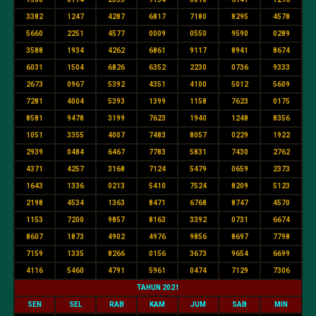
3382
1247
4287
6817
7180
8295
4578
5660
2251
4577
0009
0550
9590
0289
3588
1934
4262
6861
9117
8941
8674
6031
1504
6826
6352
2230
0736
9333
2673
0967
5392
4351
4100
5012
5609
7281
4004
5393
1399
1158
7623
0175
8581
9478
3199
7623
1940
1248
8356
1051
3355
4007
7483
8057
0229
1922
2939
0484
6467
7783
5831
7430
2762
4371
4257
3168
7124
5479
0659
2373
1643
1336
0213
5410
7524
8209
5123
2198
4534
1363
8471
6768
8747
4570
1153
7200
9857
8163
3392
0731
6674
8607
1873
4902
4976
9856
8697
7798
7159
1335
8266
0156
3673
9654
6699
4116
5460
4791
5961
0474
7129
7306
TAHUN 2021
SEN
SEL
RAB
KAM
JUM
SAB
MIN