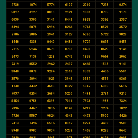
4738
1874
5774
6107
2010
7293
0274
5827
3227
0813
2921
9008
0795
9170
0039
3390
3141
8441
9963
3365
2357
8494
6878
5994
8264
9713
8521
3572
2786
2886
2941
3127
6386
5722
9828
1448
4338
8440
0481
9724
8695
8453
2715
5244
0673
0703
8450
8625
9148
2473
7139
1238
6743
1855
9669
2063
7319
8552
2962
2497
6465
1513
9141
3840
0078
9284
2518
9503
4406
5501
3570
2894
1029
3949
0934
4559
0369
1730
3432
4685
8322
5042
6315
5616
7037
0254
2684
5200
1491
2781
9215
5454
0758
6393
7011
7503
1988
7324
2396
4467
7836
8149
6219
2274
7022
4726
5587
9824
4043
4473
5900
4426
2413
7394
6516
0387
8274
4490
9509
5948
8983
9834
5258
1465
8285
8643
7820
6821
2445
1978
6260
0196
6005