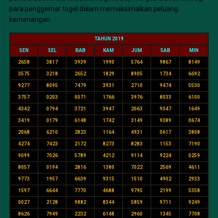
para penggemar togel dalam memaksimalkan peluang
kemenangan.
TAHUN 2019
SEN
SEL
RAB
KAM
JUM
SAB
MIN
2658
3817
3939
1990
5764
9867
8149
3575
3218
2652
1829
8905
1734
6692
9277
8095
7479
3931
2710
9474
5530
3757
0203
0071
1766
3976
8033
6100
4342
0794
3721
3947
2063
9347
1649
3419
0179
6148
1742
3149
9389
0674
2068
6210
2823
1164
4931
0617
3808
4274
7423
2172
8273
8283
1153
7190
9099
7026
5789
4212
9114
9224
0259
8057
0194
2816
1380
7022
2569
4611
9773
1957
6639
9315
1510
4902
2933
1597
6644
7770
4688
9795
2199
5358
0027
2128
9882
8344
5859
9711
9249
8626
7949
2232
6148
2960
1345
7708