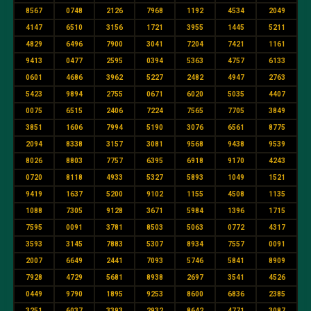
8567
0748
2126
7968
1192
4534
2049
4147
6510
3156
1721
3955
1445
5211
4829
6496
7900
3041
7204
7421
1161
9413
0477
2595
0394
5363
4757
6133
0601
4686
3962
5227
2482
4947
2763
5423
9894
2755
0671
6020
5035
4407
0075
6515
2406
7224
7565
7705
3849
3851
1606
7994
5190
3076
6561
8775
2094
8338
3157
3081
9568
9438
9539
8026
8803
7757
6395
6918
9170
4243
0720
8118
4933
5327
5893
1049
1521
9419
1637
5200
9102
1155
4508
1135
1088
7305
9128
3671
5984
1396
1715
7595
0091
3781
8503
5063
0772
4317
3593
3145
7883
5307
8934
7557
0091
2007
6649
2441
7093
5746
5841
8909
7928
4729
5681
8938
2697
3541
4526
0449
9790
1895
9253
8600
6836
2385
3251
6037
3393
2932
8642
4771
3087