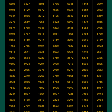
6506
9427
4308
9796
6048
1448
7649
0403
3129
8572
4595
0936
0669
7893
9944
3856
2712
8175
2540
8600
6219
3275
7589
7053
5422
6590
1479
1835
8374
3768
9946
4203
2443
8253
7995
8401
9757
0611
6831
1163
3708
8790
8355
1180
9714
0189
2009
3592
0169
1455
2715
0484
6298
7620
5302
5072
9811
7541
3938
1673
6431
4740
0591
2000
6564
6220
9780
2372
6378
7395
9607
1924
9204
0908
7019
8536
3805
2035
2095
3076
2950
8279
2035
7663
4520
2340
3260
7710
9368
4059
8351
2438
5866
9331
3712
6319
0506
5785
7847
3506
7302
8976
9597
6354
8017
2244
8807
1564
3077
7228
7906
9944
4539
1158
3310
2224
3296
1766
2954
9951
2799
8521
8503
5684
0174
9411
3537
6406
1191
8411
6966
4888
4252