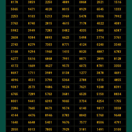
8178
3859
2250
4889
0868
2021
1516
5065
9471
4020
8015
8929
6545
1333
2253
9103
5213
3969
5478
5906
7992
3763
8740
2815
4615
7178
4022
4081
5982
3949
7283
0482
4335
3480
6387
2658
9384
8893
6623
5498
3774
3761
2743
8279
7303
8771
4124
0240
3340
5168
9294
1960
1415
8020
4887
6783
6277
5616
6868
7991
8871
2899
8128
4172
1669
4627
9573
6073
8781
3350
8697
1711
3989
0138
1277
3878
4691
4096
4531
3790
5364
2788
1315
4855
9387
2573
9486
9524
7621
9248
8391
6765
7289
5763
3681
6520
5150
8834
8001
9441
6393
9065
3734
4254
1755
2286
7665
8673
9574
6140
9817
3558
4144
4476
8946
0783
8843
5760
9648
1640
6648
5401
9676
7577
8506
4791
2550
0013
7805
7929
3181
1491
3100