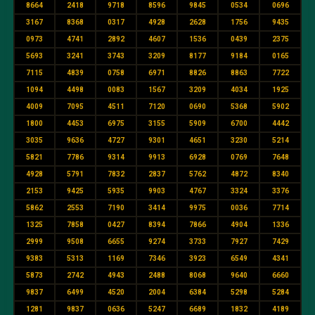
8664
2418
9718
8596
9845
0534
0696
3167
8368
0317
4928
2628
1756
9435
0973
4741
2892
4607
1536
0439
2375
5693
3241
3743
3209
8177
9184
0165
7115
4839
0758
6971
8826
8863
7722
1094
4498
0083
1567
3209
4034
1925
4009
7095
4511
7120
0690
5368
5902
1800
4453
6975
3155
5909
6700
4442
3035
9636
4727
9301
4651
3230
5214
5821
7786
9314
9913
6928
0769
7648
4928
5791
7832
2837
5762
4872
8340
2153
9425
5935
9903
4767
3324
3376
5862
2553
7190
3414
9975
0036
7714
1325
7858
0427
8394
7866
4904
1336
2999
9508
6655
9274
3733
7927
7429
9383
5313
1169
7346
3923
6549
4341
5873
2742
4943
2488
8068
9640
6660
9837
6499
4520
2004
6384
5298
5284
1281
9837
0636
5247
6689
1832
4189