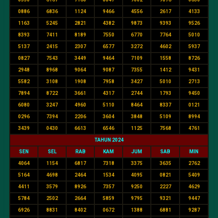
0886
6836
1124
9466
4556
2617
4133
1163
5245
2821
4382
9873
9393
9526
8393
7411
8189
7550
6770
7764
5010
5137
2415
2307
6577
3272
4602
5937
0827
7543
3449
9464
7109
1558
8726
2948
8968
9064
9087
7355
1412
9431
5582
3108
1908
7958
3427
5010
2713
7894
8722
3661
4317
2744
1793
9450
6080
3247
4960
5110
8464
8337
0121
0296
7394
2206
3604
3848
5109
8994
3439
0430
6613
6546
1125
7568
4761
TAHUN 2024
SEN
SEL
RAB
KAM
JUM
SAB
MIN
4064
1154
6817
7318
3375
3635
2762
5164
4698
2464
1534
4095
0821
5409
4411
3579
8926
7357
9250
2227
4629
5784
2502
2664
5859
9795
9321
9447
6926
8831
8402
0672
1388
6881
9287