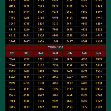
2106
0395
4552
0375
3498
6077
1404
5954
5404
5509
9033
0007
5890
5649
7480
0215
0166
6405
5404
6365
1043
3094
3735
3405
3017
7971
9847
6459
9119
1206
2483
7963
6855
9833
5222
8612
5471
5826
8863
0585
8098
4617
3368
5697
6000
1249
0417
8069
6316
TAHUN 2026
SEN
SEL
RAB
KAM
JUM
SAB
MIN
2347
1719
1721
1547
5868
4350
6353
2562
4312
9192
7894
4170
8872
6074
XXXX
9438
5828
2482
9468
0721
2506
8769
9091
7577
4152
2477
3920
9957
2329
5725
9153
4458
8587
6200
0953
4247
1541
3365
1022
8147
8048
9836
2735
3948
2569
4153
0370
0528
7923
7481
8438
9154
9324
3604
0000
8279
4907
0091
3039
0808
0904
1372
3238