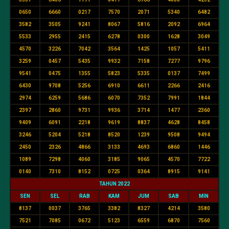
0650
6660
0217
7570
2071
5340
6482
3582
3505
9241
8067
5816
2092
6964
5533
2955
2415
6278
0300
1628
3049
4570
3226
7042
3564
1425
1057
5411
3259
0457
5435
9932
7158
7277
9796
9541
0475
1355
5823
5335
0137
7499
6430
9708
5256
6910
6611
2266
2416
2974
6259
5686
6070
7352
7991
1844
2397
2860
9731
9936
3714
1477
2360
9409
6091
2218
9619
8837
4628
8458
3246
5204
5218
8520
1239
9508
9494
2450
2326
4866
3133
4693
6860
1446
1089
7298
4060
3185
9065
4570
7722
0140
7310
8152
0725
0364
8915
9141
TAHUN 2022
SEN
SEL
RAB
KAM
JUM
SAB
MIN
8137
0037
3765
3382
8327
4214
3580
7521
7085
0672
5123
6559
6870
7560