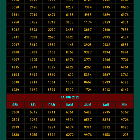
5628
2426
9578
0259
7394
9495
0686
9881
7010
6479
6183
4985
4369
6976
9750
3452
0718
3935
1174
5923
4031
3282
8573
2292
3455
3887
7800
7858
5941
7338
2696
5020
4383
7392
4354
2297
5612
0384
1145
3928
2932
6838
9300
5939
5108
8368
9397
4394
9941
4007
1925
5679
8976
3771
9406
7721
1815
3948
8327
6829
4260
8844
6961
1104
3497
8860
1600
5334
9587
3760
0040
9919
1061
1539
8669
3733
6398
1039
9162
8599
5900
1724
3213
6149
TAHUN 2023
SEN
SEL
RAB
KAM
JUM
SAB
MIN
3360
6542
9911
6361
5498
2795
5562
7524
9267
5653
9394
0537
5374
9726
2393
3095
0974
6974
9381
0012
0093
9338
8055
8894
6272
9976
6953
1205