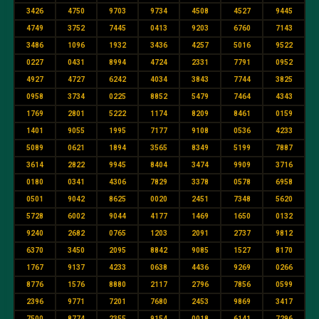
3426
4750
9703
9734
4508
4527
9445
4749
3752
7445
0413
9203
6760
7143
3486
1096
1932
3436
4257
5016
9522
0227
0431
8994
4724
2331
7791
0952
4927
4727
6242
4034
3843
7744
3825
0958
3734
0225
8852
5479
7464
4343
1769
2801
5222
1174
8209
8461
0159
1401
9055
1995
7177
9108
0536
4233
5089
0621
1894
3565
8349
5199
7887
3614
2822
9945
8404
3474
9909
3716
0180
0341
4306
7829
3378
0578
6958
0501
9042
8625
0020
2451
7348
5620
5728
6002
9044
4177
1469
1650
0132
9240
2682
0765
1203
2091
2737
9812
6370
3450
2095
8842
9085
1527
8170
1767
9137
4233
0638
4436
9269
0266
8776
1576
8880
2117
2796
7856
0599
2396
9771
7201
7680
2453
9869
3417
7500
8774
2355
9154
0018
6141
7296