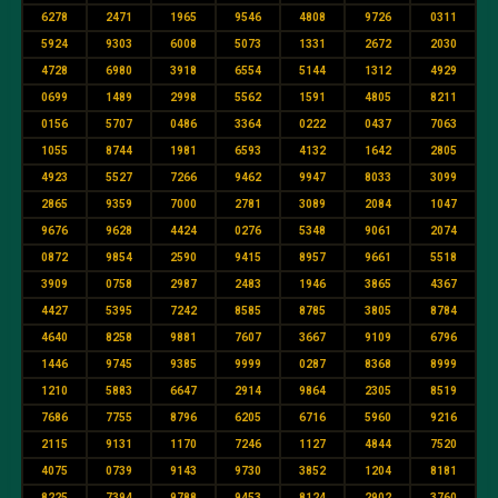
6278
2471
1965
9546
4808
9726
0311
5924
9303
6008
5073
1331
2672
2030
4728
6980
3918
6554
5144
1312
4929
0699
1489
2998
5562
1591
4805
8211
0156
5707
0486
3364
0222
0437
7063
1055
8744
1981
6593
4132
1642
2805
4923
5527
7266
9462
9947
8033
3099
2865
9359
7000
2781
3089
2084
1047
9676
9628
4424
0276
5348
9061
2074
0872
9854
2590
9415
8957
9661
5518
3909
0758
2987
2483
1946
3865
4367
4427
5395
7242
8585
8785
3805
8784
4640
8258
9881
7607
3667
9109
6796
1446
9745
9385
9999
0287
8368
8999
1210
5883
6647
2914
9864
2305
8519
7686
7755
8796
6205
6716
5960
9216
2115
9131
1170
7246
1127
4844
7520
4075
0739
9143
9730
3852
1204
8181
8225
7394
9788
9453
8124
2902
3760