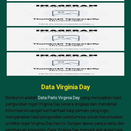
Data Virginia Day
Berikut ini adalah
Data Paito Virginia Day
yang menyajikan hasil
pengundian togel Virginia Day secara lengkap dan mendetail.
Informasi ini sangat bermanfaat bagi pemain yang ingin
menganalisis hasil pengundian sebelumnya untuk merumuskan
prediksi togel Virginia Day hari ini. Dengan akses yang praktis dan
pembaruan konsisten, Data Virginia Day menjadi alat andal bagi