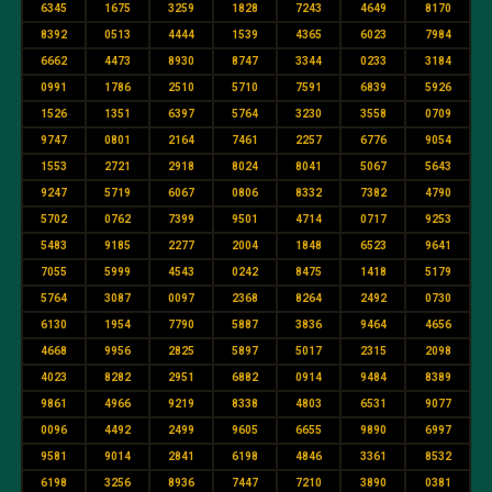
6345
1675
3259
1828
7243
4649
8170
8392
0513
4444
1539
4365
6023
7984
6662
4473
8930
8747
3344
0233
3184
0991
1786
2510
5710
7591
6839
5926
1526
1351
6397
5764
3230
3558
0709
9747
0801
2164
7461
2257
6776
9054
1553
2721
2918
8024
8041
5067
5643
9247
5719
6067
0806
8332
7382
4790
5702
0762
7399
9501
4714
0717
9253
5483
9185
2277
2004
1848
6523
9641
7055
5999
4543
0242
8475
1418
5179
5764
3087
0097
2368
8264
2492
0730
6130
1954
7790
5887
3836
9464
4656
4668
9956
2825
5897
5017
2315
2098
4023
8282
2951
6882
0914
9484
8389
9861
4966
9219
8338
4803
6531
9077
0096
4492
2499
9605
6655
9890
6997
9581
9014
2841
6198
4846
3361
8532
6198
3256
8936
7447
7210
3890
0381