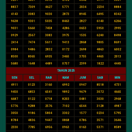
8837
7309
4627
5771
2034
2234
8884
4143
3083
9030
2873
8945
6495
8342
9638
9301
5035
8463
2827
6140
6266
9031
5660
7458
4286
0653
5950
2995
0929
2567
3083
3975
1535
6240
8498
2414
7474
5611
9413
2868
9805
8691
0984
9486
2832
0172
2698
4863
6002
8500
8065
6935
3465
3755
4465
2013
5680
1648
4489
0757
2399
1822
4445
TAHUN 2025
SEN
SEL
RAB
KAM
JUM
SAB
MIN
4911
0123
3160
6992
0947
8518
4731
9450
6853
6541
9892
9679
3072
4665
6687
0122
0718
8203
0481
3030
2968
5776
9288
2576
7102
6544
3128
4987
3050
9186
5804
3302
1577
0234
5795
8784
4836
9447
0868
0786
3571
3646
2330
7785
6956
0963
0163
5371
8589