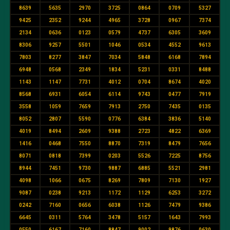
8639
5635
2970
3725
0864
0709
5327
9425
2352
9244
4965
3728
0967
7374
2134
0636
0123
0579
4737
6305
3609
8306
9257
5501
1046
0534
4552
9613
7803
8277
3847
7034
5848
6168
7894
6948
0568
2349
1834
5231
0331
8488
1143
1147
7731
4012
0704
8674
4020
8568
6931
6054
6114
9743
0477
7919
3558
1059
7659
7913
2750
7435
0135
8052
2807
5590
0776
6384
3836
5140
4019
8494
2609
9388
2723
4822
6369
1416
0468
7550
8870
7319
8479
7656
8071
0818
7399
0203
5526
7225
8756
8944
7451
9730
9887
6885
5521
2981
4098
1066
0675
8269
7809
7130
1927
9087
0238
9213
1172
1129
6253
3272
0242
7160
0656
6038
1126
7479
9386
6645
0311
5764
3478
5157
1643
7993
0550
6167
7160
8847
9002
9876
0630