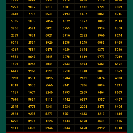
9227
9897
0211
3681
8882
9721
3559
3418
7708
0531
2193
8467
0861
8716
5585
2055
7054
1672
5977
1087
2513
3906
4591
6023
0755
1869
9334
0568
2323
7851
6021
3916
2322
1966
8244
0041
2534
8926
8238
8248
0885
9468
4067
7554
0473
4029
0174
0379
5090
9551
0649
4643
9278
8119
0779
7219
1809
8248
4043
2433
4394
9361
6372
6447
9963
4298
9220
1048
0005
1629
7283
8531
9096
0784
2102
5874
4030
8318
3930
2566
7441
7206
8094
1247
1157
1674
2246
1793
2869
7464
9603
7690
5854
5113
4442
6337
8357
4427
2945
6775
7341
9234
2224
3479
9426
2848
9295
5279
8751
4133
8219
1616
6226
0904
1226
8444
6578
4635
1845
9811
6073
0944
5834
6428
3992
8918