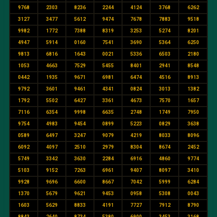
9768
2303
8236
2244
4124
3768
6262
3127
3477
5612
9474
7678
7883
9518
9982
1772
7388
8319
3253
5274
8201
4947
5914
0160
7541
3690
5364
6250
9813
6816
1643
0021
5336
6503
2180
1053
4663
7529
5455
8401
2941
8548
0442
1935
9671
6981
6474
4516
8913
9792
3601
9461
4341
0824
3013
1382
1792
5502
6427
3361
4673
7570
1657
7116
6354
9998
6635
2748
1749
7950
9754
4983
9454
0899
5223
0829
3638
0589
6497
3247
9079
4219
8033
8096
6092
4097
2510
2979
8304
8674
2452
5749
3342
3630
2284
6916
4860
9774
5103
9152
7263
6961
9407
8097
3410
9928
9696
6600
8667
7042
5999
6284
1370
5679
9621
9453
0958
5308
0043
1603
5629
8833
4191
7727
7912
8790
8843
2640
8734
5380
6900
3453
3168