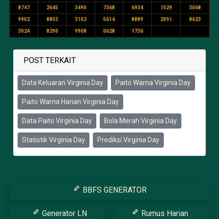
8747
2645
3490
7368
6934
1529
3068
9902
8803
3102
5614
8889
2091
8623
3024
8290
9908
0628
1736
POST TERKAIT
Data Keluaran Virginia Day
Paito Warna Virginia Day
Paito Warna Harian Virginia Day
Data Paito Virginia Day
Bola Merah Virginia Day
Statistik Virginia Day
Prediksi Virginia Day
BBFS GENERATOR
Generator LN
Rumus Harian