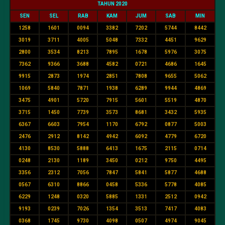
TAHUN 2020
SEN
SEL
RAB
KAM
JUM
SAB
MIN
1258
1601
0094
3382
7202
5744
8442
3019
3711
4005
5048
7332
4451
9629
2800
3534
8213
7895
1678
5976
3075
7362
9366
3688
4582
0721
4686
1645
9915
2873
1974
2851
7808
9655
5062
1069
5840
7871
1938
6289
9944
4869
3475
4901
5720
7915
5601
5519
4870
3715
1450
7739
3573
8681
3432
5935
6367
6603
7954
1170
6792
0877
5003
2476
2912
8142
4942
6092
4779
6720
4130
8530
5888
6413
1675
2115
0714
0248
2130
1189
3450
0212
9750
4495
3356
2312
7056
7847
5841
5877
4688
0567
6310
8866
0458
5336
5778
4085
6229
1248
0320
5885
1331
2512
0942
9193
0239
7026
1354
3513
7417
4083
0368
1745
9730
4098
0507
4974
9045