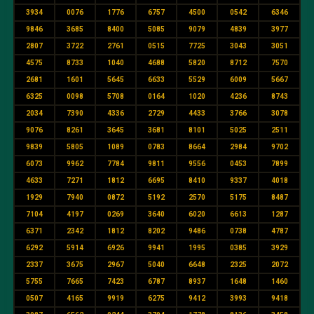
3934
0076
1776
6757
4500
0542
6346
9846
3685
8400
5085
9079
4839
3977
2807
3722
2761
0515
7725
3043
3051
4575
8733
1040
4688
5820
8712
7570
2681
1601
5645
6633
5529
6009
5667
6325
0098
5708
0164
1020
4236
8743
2034
7390
4336
2729
4433
3766
3078
9076
8261
3645
3681
8101
5025
2511
9839
5805
1089
0783
8664
2984
9702
6073
9962
7784
9811
9556
0453
7899
4633
7271
1812
6695
8410
9337
4018
1929
7940
0872
5192
2570
5175
8487
7104
4197
0269
3640
6020
6613
1287
6371
2342
1812
8202
9486
0738
4787
6292
5914
6926
9941
1995
0385
3929
2337
3675
2967
5040
6648
2325
2072
5755
7665
7423
6787
8937
1648
1460
0507
4165
9919
6275
9412
3993
9418