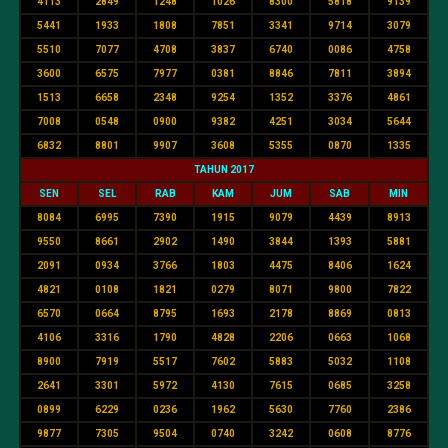
4113
2849
1248
1026
8300
5818
9139
5441
1933
1808
7851
3341
9714
3079
5510
7077
4708
3837
6740
0086
4758
3600
6575
7977
0381
8846
7811
3894
1513
6658
2348
9254
1352
3376
4861
7008
0548
0900
9382
4251
3034
5644
6832
8801
9907
3608
5355
0870
1335
TAHUN 2017
SEN
SEL
RAB
KAM
JUM
SAB
MIN
8084
6995
7390
1915
9079
4439
8913
9550
8661
2902
1490
3844
1393
5881
2091
0934
3766
1803
4475
8406
1624
4821
0108
1821
0279
8071
9800
7822
6570
0664
8795
1693
2178
8869
0813
4106
3316
1790
4828
2206
0663
1068
8900
7919
5517
7602
5883
5032
1108
2641
3301
5972
4130
7615
0685
3258
0899
6229
0236
1962
5630
7760
2386
9877
7305
9504
0740
3242
0608
8776