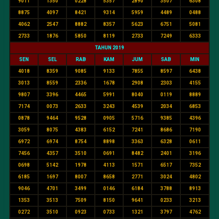
9011
1350
0228
5357
2890
3507
6308
8875
4097
8421
9314
5959
4489
0488
4062
2547
8882
8357
5623
6751
5081
2733
1876
5850
8119
2733
7249
6333
TAHUN 2019
SEN
SEL
RAB
KAM
JUM
SAB
MIN
4018
8359
9085
9133
7855
8597
6438
3013
8559
2336
1678
2908
2303
4155
9807
3396
4465
5991
8040
0119
8889
7174
0073
2633
3243
4539
2034
6853
0878
9464
9528
0905
5716
9385
4396
3059
8075
4383
6152
7241
8686
7190
6972
6974
8754
8898
3363
6328
0611
7456
4357
3510
0691
8482
2401
3196
0698
5142
1978
4113
1571
6517
7352
6185
1697
8007
8658
2771
3024
4802
9046
4701
3499
0146
6184
3788
8913
1353
3513
7509
8150
9641
0233
3213
0272
3510
0923
0733
1321
3797
4762