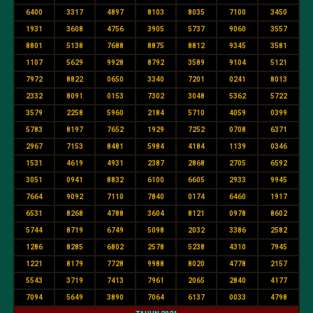
6400
3317
4897
8103
8035
7100
3450
1931
3608
4756
3905
5737
9060
3557
8801
5138
7688
8875
8812
9345
3581
1107
5629
9928
8792
3589
9104
5121
7972
8822
0650
3340
7201
0241
8013
2332
8091
0153
7302
3048
5362
5722
3579
2258
5960
2184
5710
4059
0399
5783
8197
7652
1929
7252
0708
6371
2967
7153
8481
5984
4184
1139
0346
1531
4619
4931
2387
2868
2705
6592
3051
0941
8832
6100
6605
2933
9945
7664
9092
7110
7840
0174
6460
1917
6531
8268
4788
3604
8121
0978
8602
5744
8719
6749
5098
2032
3386
2582
1286
8285
6802
2578
5238
4310
7945
1221
8179
7728
9988
8020
4778
2157
5543
3719
7413
7961
2065
2840
4177
7094
5649
3890
7064
6137
0033
4798