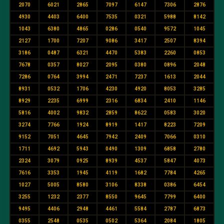
2070
6021
2865
7097
6147
7306
2876
4930
4403
6400
7535
0321
5988
8142
1043
6380
4865
0286
0540
9572
1045
2127
1700
7207
9086
3417
2507
8394
3186
0487
6321
4470
5383
2260
0853
7678
0357
8027
2095
0380
0896
2048
7286
0764
3994
2471
7237
1613
2044
8931
0532
1706
4230
4920
8053
3285
8929
2235
6999
2316
6834
2410
1146
5816
4002
9832
2859
8622
0583
3020
3274
7766
1924
8919
1417
8223
7209
9152
7051
4645
7942
2409
7066
0310
1711
4692
5943
0490
1309
6858
2780
2324
3079
0925
8939
4537
5847
4073
7616
3353
1945
4119
1682
7784
4265
1027
5005
8580
3106
8338
0386
6454
3255
1232
2377
8550
9645
7799
6400
9495
4406
2948
4461
5584
2787
6873
0355
2548
0535
0502
5364
2084
1805