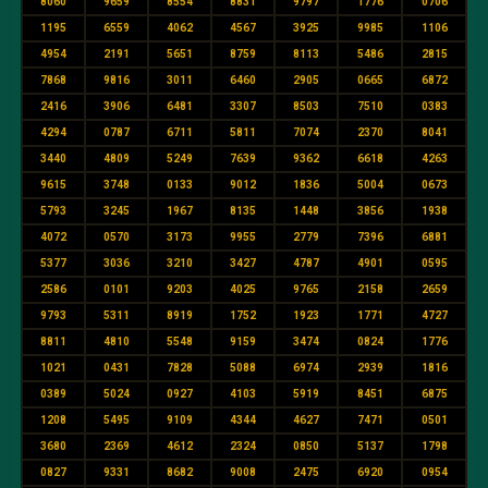
8060
9659
8554
8831
9797
1776
0706
1195
6559
4062
4567
3925
9985
1106
4954
2191
5651
8759
8113
5486
2815
7868
9816
3011
6460
2905
0665
6872
2416
3906
6481
3307
8503
7510
0383
4294
0787
6711
5811
7074
2370
8041
3440
4809
5249
7639
9362
6618
4263
9615
3748
0133
9012
1836
5004
0673
5793
3245
1967
8135
1448
3856
1938
4072
0570
3173
9955
2779
7396
6881
5377
3036
3210
3427
4787
4901
0595
2586
0101
9203
4025
9765
2158
2659
9793
5311
8919
1752
1923
1771
4727
8811
4810
5548
9159
3474
0824
1776
1021
0431
7828
5088
6974
2939
1816
0389
5024
0927
4103
5919
8451
6875
1208
5495
9109
4344
4627
7471
0501
3680
2369
4612
2324
0850
5137
1798
0827
9331
8682
9008
2475
6920
0954