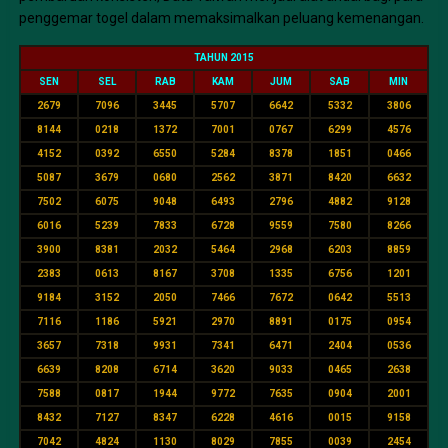
penggemar togel dalam memaksimalkan peluang kemenangan.
TAHUN 2015
SEN
SEL
RAB
KAM
JUM
SAB
MIN
2679
7096
3445
5707
6642
5332
3806
8144
0218
1372
7001
0767
6299
4576
4152
0392
6550
5284
8378
1851
0466
5087
3679
0680
2562
3871
8420
6632
7502
6075
9048
6493
2796
4882
9128
6016
5239
7833
6728
9559
7580
8266
3900
8381
2032
5464
2968
6203
8859
2383
0613
8167
3708
1335
6756
1201
9184
3152
2050
7466
7672
0642
5513
7116
1186
5921
2970
8891
0175
0954
3657
7318
9931
7341
6471
2404
0536
6639
8208
6714
3620
9033
0465
2638
7588
0817
1944
9772
7635
0904
2001
8432
7127
8347
6228
4616
0015
9158
7042
4824
1130
8029
7855
0039
2454