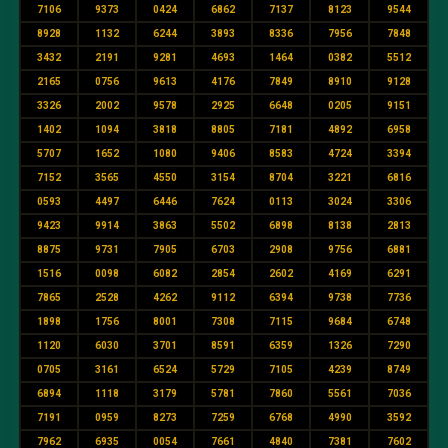
7106
9373
0424
6862
7137
8123
9544
8928
1132
6244
3893
8336
7956
7848
3432
2191
9281
4693
1464
0382
5512
2165
0756
9613
4176
7849
8910
9128
3326
2002
9578
2925
6648
0205
9151
1402
1094
3818
8805
7181
4892
6958
5707
1652
1080
9406
8583
4724
3394
7152
3565
4550
3154
8704
3221
6816
0593
4497
6446
7624
0113
3024
3306
9423
9914
3863
5502
6898
8138
2813
8875
9731
7905
6703
2908
9756
6881
1516
0098
6082
2854
2602
4169
6291
7865
2528
4262
9112
6394
9738
7736
1898
1756
8001
7308
7115
9684
6748
1120
6030
3701
8591
6359
1326
7290
0705
3161
6524
5729
7105
4239
8749
6894
1118
3179
5781
7860
5561
7036
7191
0959
8273
7259
6768
4990
3592
7962
6935
0054
7661
4840
7381
7602