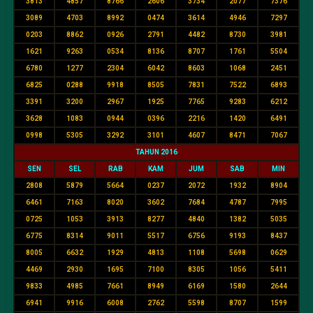
3813
4857
8766
2606
3734
2077
7376
3089
4703
8992
0474
3614
4946
7297
0203
8862
0926
2791
4482
8730
3981
1621
9263
0534
8136
8707
1761
5504
6780
1277
2304
6042
8603
1068
2451
6825
0288
9918
8505
7831
7522
6893
3391
3200
2967
1925
7765
9283
6212
3628
1083
0944
0396
2216
1420
6491
0998
5305
3292
3101
4607
8471
7067
TAHUN 2016
SEN
SEL
RAB
KAM
JUM
SAB
MIN
2808
5879
5664
0237
2072
1932
8904
6461
7163
8020
3602
7684
4787
7995
0725
1053
3913
8277
4840
1382
5035
6775
8314
9011
5517
6756
9193
8437
8005
6632
1929
4813
1108
5698
0629
4469
2930
1695
7100
8305
1056
5411
9833
4985
7661
8949
6169
1580
2644
6941
9916
6008
2762
5598
8707
1599