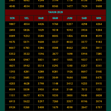
3987
6562
9244
3794
1778
8136
3458
4045
4534
1258
8365
1477
7424
0608
TAHUN 2020
SEN
SEL
RAB
KAM
JUM
SAB
MIN
9887
4554
4426
9760
5237
4298
4264
2493
5826
1029
9518
9392
3934
9204
0089
9232
5580
8005
1456
8938
8599
9075
5071
9608
0327
8022
3377
9182
8007
0783
0286
0588
8662
2434
3811
5352
3522
1596
2677
1698
5994
7285
6438
5987
5831
1897
1055
9337
6111
4631
0942
5514
0295
1340
0207
0341
1393
4281
4288
8281
1926
8697
5945
0142
3685
3493
3049
9644
5085
0475
4203
4628
3798
1148
3412
9233
5915
8509
5038
3950
4164
3168
7513
1331
1151
0677
8376
9330
3800
9640
0838
6913
5622
5297
7260
3357
8196
3074
0924
0260
5408
1679
4598
2647
0707