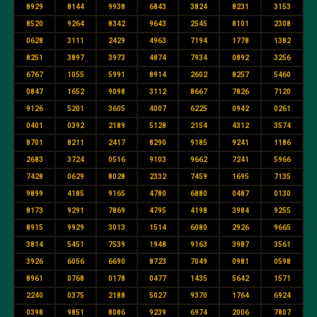
8929
8144
9938
6843
3824
8231
3153
8520
9264
8342
9643
2545
8101
2308
0628
3111
2429
4963
7194
1778
1382
8251
3897
3973
4874
7934
0892
3256
6767
1055
5991
8914
2602
8257
5460
0847
1652
9098
3112
8667
7826
7120
9126
5201
3605
4007
6225
0942
0261
0401
0392
2189
5128
2154
4312
3574
8701
8211
2417
8290
9185
9241
1186
2683
3724
0516
9103
9662
7241
5966
7428
0629
8028
2332
7459
1695
7135
9899
4185
9165
4780
6880
0487
0130
8173
9291
7869
4795
4198
3984
9255
8915
9929
3013
1514
6080
2926
9665
3814
5451
7539
1948
9163
3987
3561
3926
6056
6690
8723
7049
0981
0598
8961
0768
0178
0477
1435
5642
1571
2240
0375
2188
5027
9370
1764
6924
0398
9851
8086
9239
6974
2006
7807