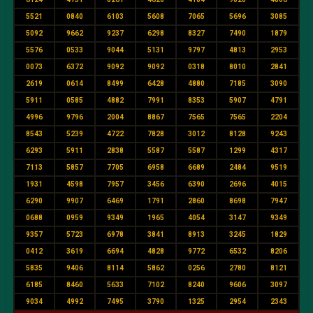
5521
0840
6103
5608
7065
5696
3085
5092
9662
9237
6298
8327
7490
1879
5576
0533
9044
5131
9797
4813
2953
0073
6372
9092
9092
0318
8010
2841
2619
0614
8499
6428
4880
7185
3090
5911
0585
4882
7991
8353
5907
4791
4996
9796
2004
8867
7565
7565
2204
8543
5239
4722
7828
3012
8128
9243
6293
5911
2838
5587
5587
1299
4317
7113
5857
7705
6958
6689
2484
9519
1931
4598
7957
3456
6390
2696
4015
6290
9907
6469
1791
2860
8698
7947
0688
0959
9349
1965
4054
3147
9349
9357
5723
6978
3841
8913
3245
1829
0412
3619
6694
4828
9772
6532
8206
5835
9406
8114
5862
0256
2780
8121
6185
8460
5633
7102
8240
9606
3097
9034
4992
7495
3790
1325
2954
2343