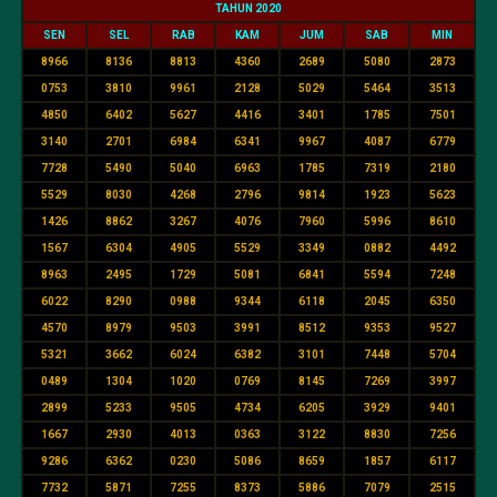
TAHUN 2020
SEN
SEL
RAB
KAM
JUM
SAB
MIN
8966
8136
8813
4360
2689
5080
2873
0753
3810
9961
2128
5029
5464
3513
4850
6402
5627
4416
3401
1785
7501
3140
2701
6984
6341
9967
4087
6779
7728
5490
5040
6963
1785
7319
2180
5529
8030
4268
2796
9814
1923
5623
1426
8862
3267
4076
7960
5996
8610
1567
6304
4905
5529
3349
0882
4492
8963
2495
1729
5081
6841
5594
7248
6022
8290
0988
9344
6118
2045
6350
4570
8979
9503
3991
8512
9353
9527
5321
3662
6024
6382
3101
7448
5704
0489
1304
1020
0769
8145
7269
3997
2899
5233
9505
4734
6205
3929
9401
1667
2930
4013
0363
3122
8830
7256
9286
6362
0230
5086
8659
1857
6117
7732
5871
7255
8373
5886
7079
2515