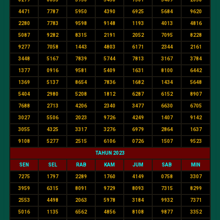
4471
7787
5950
4390
6925
5684
9620
2280
7783
9598
9148
1193
4013
4816
5087
9282
8315
2191
2052
7095
8228
9277
7058
1443
4803
6171
2344
2161
3448
5167
7839
5744
7813
3167
3784
1377
0916
9581
5409
1631
8100
6442
1369
5137
8654
7836
1682
1434
5648
5404
2980
5208
1812
6287
6152
8907
7688
2713
4206
2340
3477
6630
6705
3027
5506
2023
9726
4249
1407
9142
3055
4325
3317
3276
6979
2864
1637
9108
5277
2515
6106
0726
1507
9523
TAHUN 2023
SEN
SEL
RAB
KAM
JUM
SAB
MIN
7275
1797
2289
1760
4149
0758
3307
3959
6315
8091
9729
8093
7315
8299
2553
4498
2063
5978
3184
9932
7371
5016
1135
6562
4856
8108
9877
3352