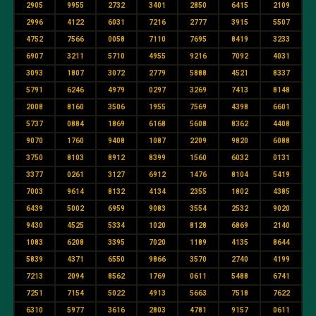
2905
9955
2732
3401
2850
6415
2109
2996
4122
6031
7216
2777
3915
5507
4752
7566
0058
7110
7695
8419
3233
6907
3211
5710
4955
9216
7092
4031
3093
1807
3072
2779
5888
4521
8337
5791
6246
4979
0297
3269
7413
8148
2008
8160
3506
1955
7569
4398
6601
5737
0884
1869
6168
5608
8362
4408
9070
1760
9408
1087
2209
9820
6088
3750
8103
8912
8399
1560
6032
0131
3377
0261
3127
6912
1476
8104
5419
7003
9614
8132
4134
2355
1802
4385
6439
5002
6959
9083
3554
2532
9020
9430
4525
5334
1020
8128
6869
2140
1083
6208
3395
7020
1189
4135
8644
5839
4371
6550
9866
3570
2740
4199
7213
2094
8562
1769
0611
5488
6741
7251
7154
5022
4913
5663
7518
7622
6310
5977
3616
2803
4781
9157
0611