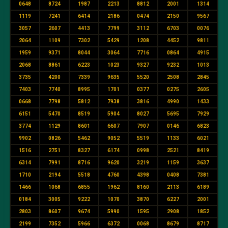
0648
8724
1987
2213
8812
2001
1314
1119
7241
6414
2186
0474
2150
9567
3057
2607
4413
7799
3112
6703
0076
2064
1109
7302
5429
1208
4452
9811
1959
9371
8044
3064
7716
0864
4915
2068
8861
6223
1023
9327
9232
1013
3735
4200
7339
9635
5520
2508
2845
7403
7740
8995
1701
0377
0275
2605
0668
7798
5812
7938
3816
4990
1433
6151
5470
8519
5904
8027
5695
7929
3774
1129
8601
6607
7907
0146
6823
9902
0826
5462
9052
5519
1133
6021
1516
2751
8327
6174
0998
2521
8419
6314
7991
8716
9620
3219
1159
3637
1710
2194
5518
4760
4398
0408
7381
1466
1068
6855
1962
8160
2113
6189
0184
3005
9222
1070
3870
6227
2001
2803
8607
9674
5990
1595
2908
1852
2199
7352
5966
6372
0068
8679
8717