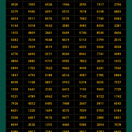
4920
7493
6926
1966
2595
1917
2706
3379
9445
6391
5515
7018
6138
6803
6034
3911
8076
5370
7082
7740
0082
9144
9218
9542
2585
4983
8300
2281
1415
4809
2661
0649
0746
8540
4606
5582
7618
9568
8619
5113
3799
2515
5669
7039
4519
2351
6033
5060
4558
4770
6090
3571
8369
8961
7741
4989
4896
3885
9719
0905
7802
2613
1615
5899
1703
7622
9662
4949
6241
7363
1847
4793
0188
6516
4987
3785
0884
8598
1168
6837
3992
5218
6535
7327
1398
5641
2105
6413
7193
9003
7729
9321
4789
6962
9471
7142
8722
1742
7926
4552
0405
7468
2647
3811
6043
8631
1220
1699
4373
7039
0753
5184
3308
6407
9576
6671
2809
2480
5801
8099
2520
1215
4460
9380
2094
7678
9289
3857
2181
1058
3811
0782
6943