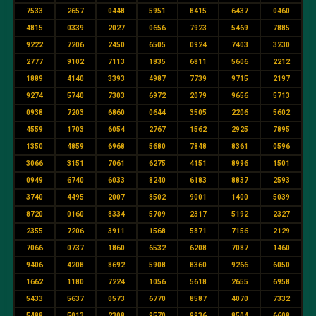
7533
2657
0448
5951
8415
6437
0460
4815
0339
2027
0656
7923
5469
7885
9222
7206
2450
6505
0924
7403
3230
2777
9102
7113
1835
6811
5606
2212
1889
4140
3393
4987
7739
9715
2197
9274
5740
7303
6972
2079
9656
5713
0938
7203
6860
0644
3505
2206
5602
4559
1703
6054
2767
1562
2925
7895
1350
4859
6968
5680
7848
8361
0596
3066
3151
7061
6275
4151
8996
1501
0949
6740
6033
8240
6183
8837
2593
3740
4495
2007
8502
9001
1400
5039
8720
0160
8334
5709
2317
5192
2327
2355
7206
3911
1568
5871
7156
2129
7066
0737
1860
6532
6208
7087
1460
9406
4208
8692
5908
8360
9266
6050
1662
1180
7224
1056
5618
2655
6958
5433
5637
0573
6770
8587
4070
7332
5488
5013
2308
9570
9936
8504
6608