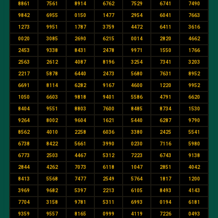
8861
7561
8914
6762
7529
6741
7490
9842
6955
0150
1477
2954
6041
7663
1273
9951
1787
3759
4472
6411
3616
0020
3085
2690
6215
0014
2820
4662
2453
9338
8431
2478
9971
1550
1766
2563
2612
4087
8196
3254
7341
3203
2217
5878
6440
2473
5680
7631
8952
6691
8114
6282
9167
4600
1220
9952
1050
6603
9818
9401
5586
4791
6620
8404
9551
8803
7600
8485
8734
1530
9264
8002
9604
1621
5440
6287
9790
8562
4010
2258
6036
3380
2425
5541
6738
8422
5661
3990
0230
7116
5980
6773
2503
4467
5312
7223
6743
9138
2844
4262
7073
6118
1047
2851
4042
8413
5568
7477
2549
5764
1817
1200
3969
9682
5397
2213
6105
8493
4143
7704
3158
9781
5311
6993
0194
6181
9359
9557
8165
0999
4119
7226
0493