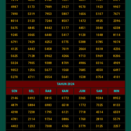
4987
5173
7989
3927
9570
1923
9907
7490
5319
7953
5807
1656
5107
7671
8014
3123
7244
8507
1472
4925
2396
5675
6845
8442
5177
4451
3040
6338
9245
3065
6440
5417
9120
1048
8114
6791
7429
4252
0775
5388
0785
9074
4125
6442
5458
7619
2664
0618
4236
5625
7128
0962
4266
9713
5969
8206
5024
7905
9388
8709
4986
0316
4909
9052
1256
5677
1560
7685
4550
6497
5270
4711
0554
5641
1538
0754
4101
TAHUN 2024
SEN
SEL
RAB
KAM
JUM
SAB
MIN
2146
0492
5815
0772
3365
9584
8952
4879
5884
6983
6518
1772
7325
8133
4398
7238
1795
6121
7718
4514
6559
4781
2114
9734
0886
1760
2810
5579
4402
1232
7308
4765
3779
3125
2257