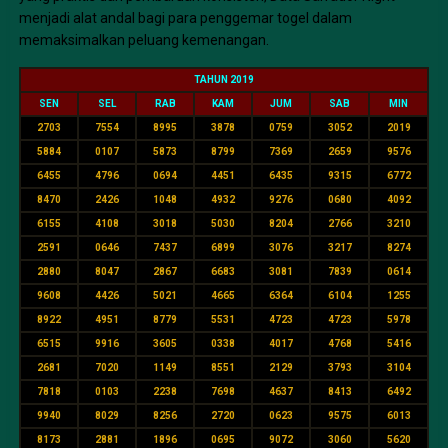
menjadi alat andal bagi para penggemar togel dalam
memaksimalkan peluang kemenangan.
TAHUN 2019
SEN
SEL
RAB
KAM
JUM
SAB
MIN
2703
7554
8995
3878
0759
3052
2019
5884
0107
5873
8799
7369
2659
9576
6455
4796
0694
4451
6435
9315
6772
8470
2426
1048
4932
9276
0680
4092
6155
4108
3018
5030
8204
2766
3210
2591
0646
7437
6899
3076
3217
8274
2880
8047
2867
6683
3081
7839
0614
9608
4426
5021
4665
6364
6104
1255
8922
4951
8779
5531
4723
4723
5978
6515
9916
3605
0338
4017
4768
5416
2681
7020
1149
8551
2129
3793
3104
7818
0103
2238
7698
4637
8413
6492
9940
8029
8256
2720
0623
9575
6013
8173
2881
1896
0695
9072
3060
5620