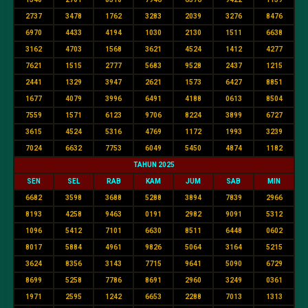
2737
3478
1762
3283
2039
3276
8476
6970
4433
4194
1030
2130
1511
6638
3162
4703
1568
3621
4524
1412
4277
7621
1515
2777
5683
9528
2437
1215
2441
1329
3947
2621
1573
6427
8851
1677
4079
3996
6491
4188
0613
8504
7559
1571
6123
9706
8224
3899
6727
3615
4524
5316
4769
1172
1993
3239
7024
6632
7753
6049
5450
4874
1182
TAHUN 2025
SEN
SEL
RAB
KAM
JUM
SAB
MIN
6682
3598
3688
5288
3894
7839
2966
8193
4258
9463
0191
2982
9091
5312
1096
5412
7101
6630
8511
6448
0602
8017
5884
4961
9826
5064
3164
5215
3624
8356
3143
7715
9641
5090
6729
8699
5258
7786
8691
2960
3249
0361
1971
2595
1242
6653
2288
7013
1313