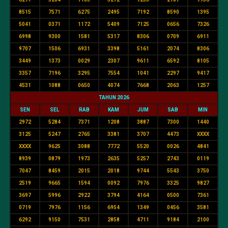
8515
7571
6275
2495
7192
8590
1395
5041
0371
1172
5409
7125
0656
7326
6998
9300
1581
5317
8306
0709
6911
9707
1506
6931
3398
5161
2074
8306
3449
1373
0029
2307
9611
6592
8105
3357
7196
3295
7554
1041
2297
9417
4531
1088
0650
4074
7668
2063
1257
TAHUN 2026
SEN
SEL
RAB
KAM
JUM
SAB
MIN
2972
5284
7371
1208
3887
7300
1440
3125
5247
2765
3381
3707
4473
XXXX
XXXX
9625
3088
7772
5520
0026
4841
8939
0879
1973
2635
5257
2743
0119
7047
8459
2015
2018
9744
5543
3750
2519
9665
1594
0092
7976
3325
9827
3697
5996
2922
3794
4164
0500
7361
0719
7976
1156
6954
1349
0456
3581
6292
9150
7531
2858
4711
9184
2100