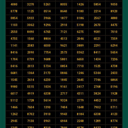
4080
3270
5261
8055
1426
5854
9050
0778
1125
0514
8640
9180
2214
8920
0854
5933
3966
1877
0186
2567
4880
1103
3062
9296
2910
5198
2670
4475
2550
8490
6765
7121
6275
9581
7010
4755
1560
8804
4513
2046
6521
7359
1141
2583
6500
9621
3889
2291
6294
8416
2090
7754
2573
0362
8411
5654
1704
0739
9688
5801
6650
1434
7236
0416
2013
5734
0854
7710
1525
4738
6681
1364
3173
0846
1246
5344
2433
1545
2614
6230
1845
2645
7746
6864
9980
5515
1034
9161
3417
2768
0196
6017
4919
6338
2717
4311
3824
1928
5112
1728
5614
9324
2779
4452
3191
1466
7604
1390
7404
1648
7902
0711
1262
8702
3910
9943
8184
6338
4123
2945
7130
0961
6944
2248
1289
8774
1340
2701
8310
7946
6576
9422
1139