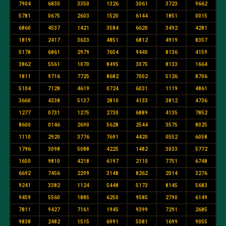
7904
6830
3350
1326
3061
3723
9662
5781
0675
2603
1520
6144
1851
0015
6860
4537
1421
3584
6620
3492
4281
1819
2417
3633
4851
6812
4919
8357
5178
6861
2979
7654
9440
8136
4159
3862
5561
1070
8495
3075
8133
1664
1811
9716
7725
8682
7002
5126
8706
5104
7128
4619
0724
6031
1119
4861
3660
4338
5137
2810
4133
3812
4736
1277
0731
1275
2730
6889
4135
7852
8600
0146
2690
5628
2544
3575
8025
1110
2920
3776
7691
4420
0552
6058
1796
3098
5088
4225
1482
3033
5772
1650
9810
4218
6197
2110
7751
6748
6692
7456
2299
3148
8262
2014
3276
9241
3382
1124
5448
5173
8145
5683
9459
5560
1885
6250
9585
2790
6149
7811
9427
7161
1945
9399
7291
2685
9838
2482
1515
6991
5081
1699
9055