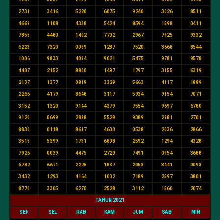
2731
3416
5220
6075
9240
3026
8511
4669
1108
4338
5424
8594
1598
0411
7855
4480
1402
7702
2967
7925
9332
6223
7320
0089
1287
7520
3668
8544
1006
9833
4094
9021
5475
9781
9578
4407
2152
8800
1497
1797
3155
6319
2137
1377
0819
3329
5663
4117
1889
2266
4179
8648
3117
5934
9154
7071
3152
1320
9144
4379
7554
9697
6780
9120
0699
2888
5529
9389
2981
2701
8830
0118
8617
4630
0538
2036
2866
3515
5399
1731
6808
2592
1294
4328
7926
0039
4475
2720
7491
0954
3688
6782
6671
2225
1837
2053
3441
0093
3432
1293
4164
1032
7189
2597
3801
8770
3305
6270
2528
3112
1560
2074
TAHUN 2021
SEN
SEL
RAB
KAM
JUM
SAB
MIN