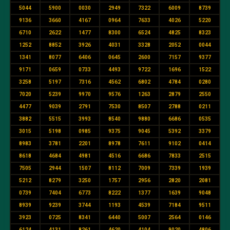
5044
5900
0030
2949
7322
6009
8739
9136
3660
4167
0964
7633
4026
5220
6710
2622
1477
8300
6524
4825
8323
1252
8852
3926
4031
3328
2052
0044
1341
8077
6406
0645
2600
7157
9377
9171
0659
0733
4493
9722
1696
1522
3258
5197
7316
4562
6802
4784
0280
7020
5239
9970
9576
1263
2879
2550
4477
9039
2791
7530
8507
2788
0211
3882
5515
3993
8540
9880
6686
0535
3015
5198
0985
9375
9045
5392
3379
8983
3781
2201
8978
7611
9102
0414
8618
4684
4981
4516
6686
7833
2515
7505
2944
1507
8112
7009
7339
1939
5212
8279
3250
1757
2956
2820
2081
0739
7404
6773
8222
1377
1639
9048
8939
9239
3744
1193
4539
7184
9511
3923
0725
8341
6440
5007
2564
0146
6124
4131
8261
4620
4104
9020
4806