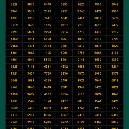
3228
8850
9448
0553
7620
4500
6848
2360
8550
2592
4923
3740
9421
8900
1833
9205
7441
6649
7401
8032
6679
5212
7675
1135
2317
7235
4693
7477
9091
5071
2293
7914
8710
4339
9297
4452
1211
5828
4551
1075
0219
7725
2956
6471
2044
0401
6317
8873
1627
8301
7067
1125
3203
2755
5663
3135
4601
0844
5543
8701
2145
6632
9337
1625
7118
6381
4532
9688
7330
5204
9321
3404
7720
5136
4870
2990
3379
0048
1099
4359
0498
9921
4041
6819
7760
8846
0448
2681
1348
6420
8821
1856
3622
4102
8524
2190
0024
4840
1031
2549
1570
2127
5855
1541
0428
6532
2495
0669
4602
1748
1955
9757
8115
5919
8305
4667
7413
2391
5480
2735
9914
5236
6722
5121
3460
5037
6291
5284
7103
5272
9233
2187
9936