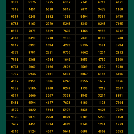
3399
5176
3275
6302
7741
6719
4821
7012
4451
6618
5917
7071
3475
1168
0599
0249
9882
1395
5404
5397
6438
8733
6160
2770
5245
8340
8245
7165
0954
7075
3369
7605
1464
9936
6012
4513
8390
9218
2196
2031
8110
5238
9912
6393
1034
4293
5736
7591
5734
4553
8701
2521
8706
7662
1204
2812
7991
6368
4784
1646
3053
4750
3308
0793
4060
9166
2806
4509
6502
3088
1707
5946
7481
5894
8867
6188
6106
4197
3951
5006
6246
0256
1657
0826
9552
5186
8908
0249
1730
7212
2607
6517
2666
5207
3338
1545
3214
8851
5481
6594
4177
7603
6180
1103
7904
4577
9822
5894
5976
8838
9428
7769
9576
9075
2258
8824
0789
5276
1150
7457
4451
0594
4023
3740
1294
1723
4510
5124
4007
5641
6689
4068
0052