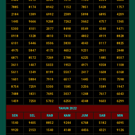
7885
8174
8942
1152
7851
5428
1757
2184
1389
6992
2389
5898
6895
4209
1445
9666
9268
7262
3662
4757
1365
5300
4101
2077
8498
0549
4340
9471
0918
1328
4810
7410
4802
4919
8828
6101
5446
0506
3830
4043
0117
8825
4975
5847
4173
4652
9231
2901
2448
6871
8572
7269
3788
6225
1485
8507
3611
1407
5033
1953
4971
9358
1108
5611
1349
8199
5507
2417
1608
6168
1601
5884
7919
6517
1445
3195
7598
8754
7259
5300
1585
3256
1589
1947
7488
1831
7695
3037
1248
7617
6043
1459
7250
5702
6250
4348
9603
6299
TAHUN 2022
SEN
SEL
RAB
KAM
JUM
SAB
MIN
1540
9405
8852
9244
6768
5182
6095
9920
2153
1540
4148
4456
4321
9126