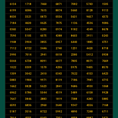
6134
1718
7460
6871
7082
5743
1505
6199
6586
7615
8874
5660
8128
9113
8030
3321
0873
0556
5631
9657
4373
7184
4630
0625
7875
1136
4536
9086
0365
5047
8280
0974
9182
4349
8678
7590
5105
6075
4388
8603
3911
0243
1948
3904
3855
6957
6440
1885
4751
7112
8722
3446
2740
1231
4420
8718
3990
7014
2941
0018
2380
5412
0938
5044
6738
8091
6077
7805
8071
7669
1022
0309
1570
4206
5975
9405
8570
1309
3042
2410
0343
7022
4153
6423
5883
1984
9971
8119
7186
7981
4715
1662
0828
5623
2841
9686
4930
1068
6962
0786
5044
4519
3489
6158
9928
7647
3846
2883
1819
7388
4283
5885
6593
6836
2960
3640
9347
4556
7168
5187
3516
8722
5992
4890
7248
6711
7014
4555
0163
7351
4059
9987
3471