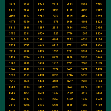
4573
6920
8072
9113
2834
8955
4035
5874
9523
5240
4864
1190
2664
1630
2569
6917
4933
7737
8846
2552
1846
4473
5346
6731
1973
6958
4183
8222
5116
2889
1287
2519
4834
9400
0836
3456
2331
6570
1527
4770
1287
9220
1090
6441
2891
6198
4522
0234
8156
5539
3785
4043
0812
5741
0058
8820
2317
1038
6413
1030
0221
5391
5044
9197
3284
4199
8422
2030
3793
7040
1503
2880
5078
1716
0291
2603
6173
1067
4840
8679
7024
8489
9421
6403
9639
1973
4403
8096
9746
5993
8053
7715
1660
1470
4131
3667
2230
0144
8584
0594
3317
3826
6673
0472
3082
8789
4261
6590
1047
6902
4410
3333
1967
9183
6291
2965
4402
1042
6678
3810
9276
2296
6421
8530
1985
4160
0279
0033
3950
5458
7501
5489
2058