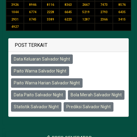
3926
8946
8116
8363
2667
7473
8576
1044
6774
2228
6645
5219
2793
6435
2931
0745
3389
6223
1287
2366
3415
4927
POST TERKAIT
Data Keluaran Salvador Night
Paito Warna Salvador Night
Paito Warna Harian Salvador Night
Data Paito Salvador Night
Bola Merah Salvador Night
Statistik Salvador Night
Prediksi Salvador Night