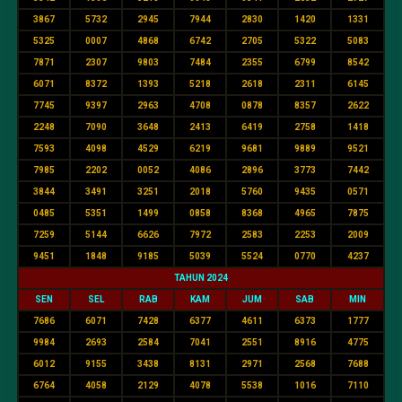
3867
5732
2945
7944
2830
1420
1331
5325
0007
4868
6742
2705
5322
5083
7871
2307
9803
7484
2355
6799
8542
6071
8372
1393
5218
2618
2311
6145
7745
9397
2963
4708
0878
8357
2622
2248
7090
3648
2413
6419
2758
1418
7593
4098
4529
6219
9681
9889
9521
7985
2202
0052
4086
2896
3773
7442
3844
3491
3251
2018
5760
9435
0571
0485
5351
1499
0858
8368
4965
7875
7259
5144
6626
7972
2583
2253
2009
9451
1848
9185
5039
5524
0770
4237
TAHUN 2024
SEN
SEL
RAB
KAM
JUM
SAB
MIN
7686
6071
7428
6377
4611
6373
1777
9984
2693
2584
7041
2551
8916
4775
6012
9155
3438
8131
2971
2568
7688
6764
4058
2129
4078
5538
1016
7110