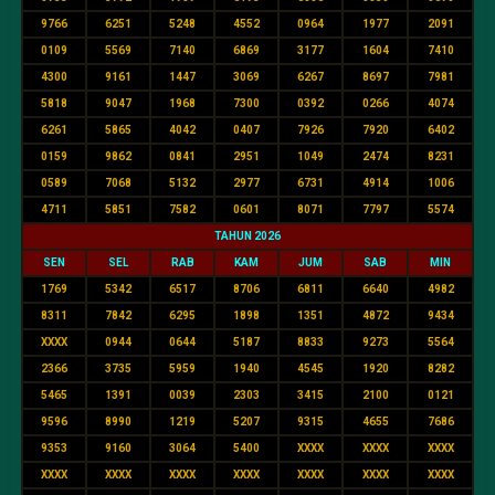
9766
6251
5248
4552
0964
1977
2091
0109
5569
7140
6869
3177
1604
7410
4300
9161
1447
3069
6267
8697
7981
5818
9047
1968
7300
0392
0266
4074
6261
5865
4042
0407
7926
7920
6402
0159
9862
0841
2951
1049
2474
8231
0589
7068
5132
2977
6731
4914
1006
4711
5851
7582
0601
8071
7797
5574
TAHUN 2026
SEN
SEL
RAB
KAM
JUM
SAB
MIN
1769
5342
6517
8706
6811
6640
4982
8311
7842
6295
1898
1351
4872
9434
XXXX
0944
0644
5187
8833
9273
5564
2366
3735
5959
1940
4545
1920
8282
5465
1391
0039
2303
3415
2100
0121
9596
8990
1219
5207
9315
4655
7686
9353
9160
3064
5400
XXXX
XXXX
XXXX
XXXX
XXXX
XXXX
XXXX
XXXX
XXXX
XXXX