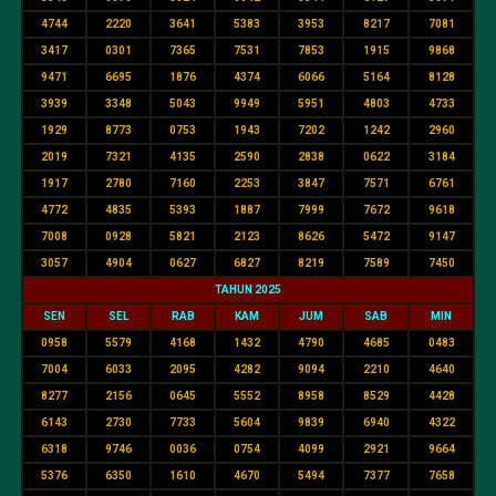
4744
2220
3641
5383
3953
8217
7081
3417
0301
7365
7531
7853
1915
9868
9471
6695
1876
4374
6066
5164
8128
3939
3348
5043
9949
5951
4803
4733
1929
8773
0753
1943
7202
1242
2960
2019
7321
4135
2590
2838
0622
3184
1917
2780
7160
2253
3847
7571
6761
4772
4835
5393
1887
7999
7672
9618
7008
0928
5821
2123
8626
5472
9147
3057
4904
0627
6827
8219
7589
7450
TAHUN 2025
SEN
SEL
RAB
KAM
JUM
SAB
MIN
0958
5579
4168
1432
4790
4685
0483
7004
6033
2095
4282
9094
2210
4640
8277
2156
0645
5552
8958
8529
4428
6143
2730
7733
5604
9839
6940
4322
6318
9746
0036
0754
4099
2921
9664
5376
6350
1610
4670
5494
7377
7658