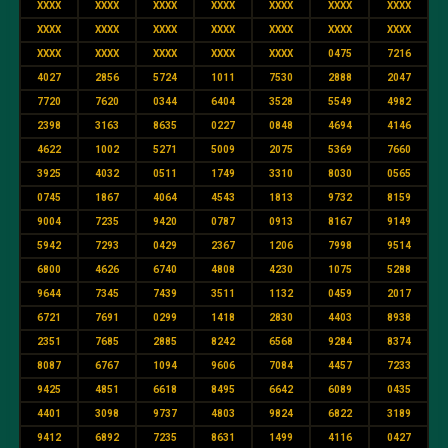
XXXX
XXXX
XXXX
XXXX
XXXX
XXXX
XXXX
XXXX
XXXX
XXXX
XXXX
XXXX
XXXX
XXXX
XXXX
XXXX
XXXX
XXXX
XXXX
0475
7216
4027
2856
5724
1011
7530
2888
2047
7720
7620
0344
6404
3528
5549
4982
2398
3163
8635
0227
0848
4694
4146
4622
1002
5271
5009
2075
5369
7660
3925
4032
0511
1749
3310
8030
0565
0745
1867
4064
4543
1813
9732
8159
9004
7235
9420
0787
0913
8167
9149
5942
7293
0429
2367
1206
7998
9514
6800
4626
6740
4808
4230
1075
5288
9644
7345
7439
3511
1132
0459
2017
6721
7691
0299
1418
2830
4403
8938
2351
7685
2885
8242
6568
9284
8374
8087
6767
1094
9606
7084
4457
7233
9425
4851
6618
8495
6642
6089
0435
4401
3098
9737
4803
9824
6822
3189
9412
6892
7235
8631
1499
4116
0427