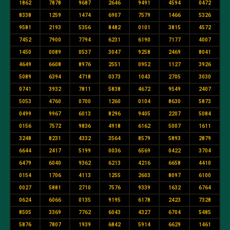
1862
7878
9687
2646
9491
4594
0472
8338
1259
1474
6907
7579
1466
5326
9581
2193
5356
8482
0101
3815
4572
7452
7900
7794
6231
6190
7177
4007
1450
0089
0537
3047
9258
2469
8041
4649
6608
8976
2551
0952
1127
3926
5089
6394
4718
0373
1043
2705
3030
0741
3932
7811
5838
4672
9549
2407
5053
4760
0700
1260
0104
8630
5873
0499
9967
6013
8296
9405
2207
5084
0156
7572
9836
4918
6162
5007
1611
3248
8231
4332
3564
8579
5893
2879
6644
2417
5199
0036
6569
0422
3704
6479
6040
9362
6213
4216
6658
4410
0154
1706
4113
1255
2603
8097
6100
0027
5881
2710
7576
9339
1632
6764
0624
6066
0135
9195
6178
2423
7328
8505
3369
7762
6043
4327
6704
5485
5876
7807
1939
6842
5914
6629
1461