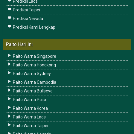
Prediksi Laos
Prediksi Taipei
Prediksi Nevada
Prediksi Kami Lengkap
Paito Hari Ini
Paito Warna Singapore
Paito Warna Hongkong
Paito Warna Sydney
Paito Warna Cambodia
Paito Warna Bullseye
Paito Warna Pcso
Paito Warna Korea
Paito Warna Laos
Paito Warna Taipei