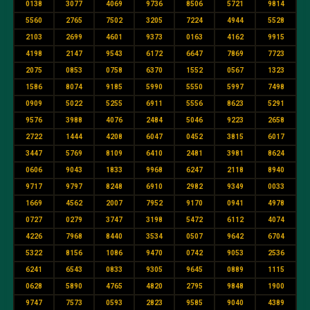
0138
3077
4069
9736
8506
5721
9814
5560
2765
7502
3205
7224
4944
5528
2103
2699
4601
9373
0163
4162
9915
4198
2147
9543
6172
6647
7869
7723
2075
0853
0758
6370
1552
0567
1323
1586
8074
9185
5990
5550
5997
7498
0909
5022
5255
6911
5556
8623
5291
9576
3988
4076
2484
5046
9223
2658
2722
1444
4208
6047
0452
3815
6017
3447
5769
8109
6410
2481
3981
8624
0606
9043
1833
9968
6247
2118
8940
9717
9797
8248
6910
2982
9349
0033
1669
4562
2007
7952
9170
0941
4978
0727
0279
3747
3198
5472
6112
4074
4226
7968
8440
3534
0507
9642
6704
5322
8156
1086
9470
0742
9053
2536
6241
6543
0833
9305
9645
0889
1115
0628
5890
4765
4820
2795
9848
1900
9747
7573
0593
2823
9585
9040
4389