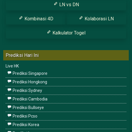
LN vs DN
Kombinasi 4D
Kolaborasi LN
Kalkulator Togel
Prediksi Hari Ini
Live HK
Prediksi Singapore
Prediksi Hongkong
Prediksi Sydney
Prediksi Cambodia
Prediksi Bullseye
Prediksi Pcso
Prediksi Korea