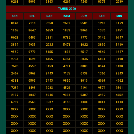
0261
5093
3863
6267
4240
8375
2089
TAHUN 2020
SEN
SEL
RAB
KAM
JUM
SAB
MIN
0843
7118
7650
2699
5589
1210
0129
1965
8647
6853
1878
3060
1376
8451
0628
0405
3811
8782
7773
3142
6747
3894
4933
2032
5471
1022
3890
3419
9532
0770
8155
1894
6517
9540
1677
2753
1628
4455
6364
6036
6894
0498
7626
4557
5153
4791
0803
0544
0130
2467
6868
8443
7175
6739
1360
9243
6381
0595
5443
9850
8010
6069
4762
7234
1493
9283
4529
4191
9574
9501
2197
4047
8046
9394
0307
3952
4952
6739
3563
5587
3186
XXXX
XXXX
XXXX
XXXX
XXXX
XXXX
XXXX
XXXX
XXXX
XXXX
XXXX
XXXX
XXXX
XXXX
XXXX
XXXX
XXXX
XXXX
XXXX
XXXX
XXXX
XXXX
XXXX
XXXX
XXXX
XXXX
XXXX
XXXX
XXXX
XXXX
XXXX