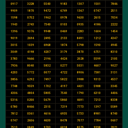
0917
3228
5540
9183
1307
1501
7846
9909
1870
9472
6749
1367
0747
2511
1598
0752
1962
0978
9630
2615
7034
1943
2743
7340
0103
0935
4186
2222
1396
9376
9948
0469
2283
1604
1454
9019
2694
2495
2133
8491
1212
4347
3015
1039
6968
1874
5798
1590
4945
3049
4198
4207
3179
3870
6751
8310
3783
9666
2196
4424
2028
5599
2105
7936
8040
5832
0277
5031
4607
9027
4203
5772
0077
4722
8906
7381
3131
3856
6292
7497
5822
3988
9313
4537
7748
9559
1702
4197
4431
5988
3345
4306
4804
5805
7540
1790
6310
4406
5316
0200
5679
5860
4691
7213
8338
0780
8466
2315
7219
7773
1397
5589
7812
0361
4616
6935
5733
8981
8740
0747
2656
4630
8478
7077
7784
0607
7513
0849
9703
6018
8375
9398
2021