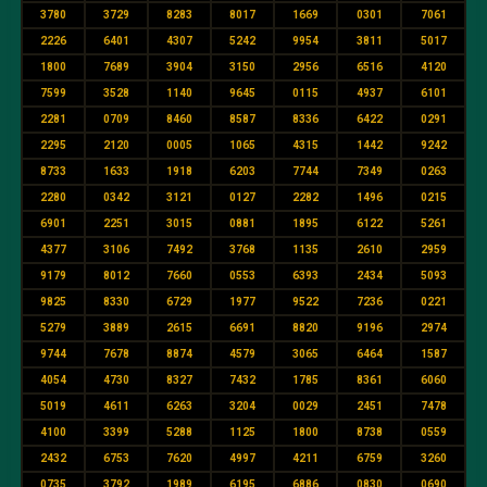
3780
3729
8283
8017
1669
0301
7061
2226
6401
4307
5242
9954
3811
5017
1800
7689
3904
3150
2956
6516
4120
7599
3528
1140
9645
0115
4937
6101
2281
0709
8460
8587
8336
6422
0291
2295
2120
0005
1065
4315
1442
9242
8733
1633
1918
6203
7744
7349
0263
2280
0342
3121
0127
2282
1496
0215
6901
2251
3015
0881
1895
6122
5261
4377
3106
7492
3768
1135
2610
2959
9179
8012
7660
0553
6393
2434
5093
9825
8330
6729
1977
9522
7236
0221
5279
3889
2615
6691
8820
9196
2974
9744
7678
8874
4579
3065
6464
1587
4054
4730
8327
7432
1785
8361
6060
5019
4611
6263
3204
0029
2451
7478
4100
3399
5288
1125
1800
8738
0559
2432
6753
7620
4997
4211
6759
3260
0735
3792
1989
6195
6886
0830
0690