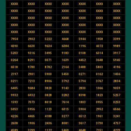
XXXX
XXXX
XXXX
XXXX
XXXX
XXXX
XXXX
XXXX
XXXX
XXXX
XXXX
XXXX
XXXX
XXXX
XXXX
XXXX
XXXX
XXXX
XXXX
XXXX
XXXX
XXXX
XXXX
XXXX
XXXX
XXXX
XXXX
XXXX
XXXX
XXXX
XXXX
XXXX
XXXX
XXXX
XXXX
7954
2902
5222
4668
5944
1958
3399
4090
6630
9634
6384
1196
4072
9989
5203
9316
3495
9183
0108
6314
3917
0264
8291
0071
1639
4452
3648
5945
6518
9780
8782
2164
3488
5803
4196
2197
2901
5900
5450
0271
0162
1456
0211
7213
8906
3792
5794
3767
2834
6405
9684
3820
9143
2830
1066
9059
9932
6932
0828
0282
8398
1823
5257
1593
7073
8018
7614
1803
0955
0253
5053
5956
1123
6315
5904
2952
6566
4226
4465
4188
0277
6512
1961
3241
2638
1906
2436
8081
3617
3730
4757
4589
3299
1122
5469
4648
7151
4223