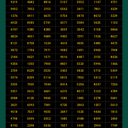
9219
4682
8816
5107
5552
1147
4731
0902
7052
2153
5562
2411
7801
4229
1276
6911
6673
0754
0874
8672
3229
6923
8383
5741
6371
5584
3625
1102
6747
9285
8285
4559
2042
5158
0866
6824
4051
9689
9455
7391
1926
8627
8121
8758
1524
4410
4035
3485
4473
3872
1704
7971
9082
1691
5960
7908
2184
0621
1071
9016
8487
2135
8426
9256
1303
7900
8831
5523
5996
1466
2709
8229
3535
3453
5820
5710
5439
3974
8209
5116
5815
7950
3412
5119
3355
7505
7044
8414
5236
8347
7236
3351
3615
6601
6215
8517
3102
4789
0588
0120
9060
1583
1085
3278
5601
2621
6392
7381
0725
2002
1257
5612
9518
7537
9035
2697
1525
9444
1813
9798
5099
0352
1083
4188
8499
2400
8742
2298
5026
7637
3445
2904
7749