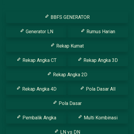
BBFS GENERATOR
Generator LN
Rumus Harian
Rekap Kumat
Rekap Angka CT
Rekap Angka 3D
Rekap Angka 2D
Rekap Angka 4D
Pola Dasar All
Pola Dasar
Pembalik Angka
Multi Kombinasi
LN vs DN