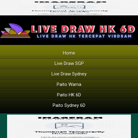
Home
Live Draw SGP
Live Draw Sydney
Paito Warna
Paito HK 6D
Paito Sydney 6D