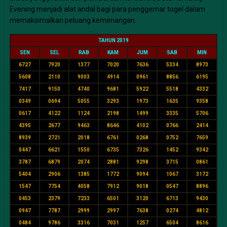
Evening menjadi alat andal bagi para penggemar togel dalam
memaksimalkan peluang kemenangan.
TAHUN 2019
SEN
SEL
RAB
KAM
JUM
SAB
MIN
6727
7920
1377
7020
7636
5334
8973
5608
2110
9003
4914
0961
8856
6195
7417
9150
4740
9681
5922
5518
4332
0349
0694
5055
3293
1973
1635
9358
0617
4122
1124
2198
1499
3335
5706
4395
2677
9463
8646
4102
0766
2414
8939
2721
2018
6761
0268
0752
7659
0447
6621
1550
6735
7326
1452
9342
3787
6879
2074
2881
9298
3715
0861
5404
2906
1385
1772
9094
1067
3172
1547
7754
4058
7912
9018
0547
8896
0453
2379
7233
6501
3120
6713
9430
0947
7787
2999
2997
7638
0274
4812
0484
9786
3316
7031
1257
6504
8616