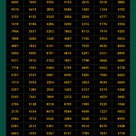
6005
7690
3350
9152
2015
3518
2885
9974
6474
2835
0586
1430
1104
4735
2153
8135
3342
2456
2306
4777
2136
1018
8186
6286
3690
3216
9776
3306
7966
3537
3252
1862
8113
7974
9255
7808
4263
1625
4687
7100
5954
0052
4087
1832
0101
1609
7923
6523
8056
3696
9005
8701
6810
6291
6151
8895
9311
3915
3762
1831
7748
4666
6683
7718
1953
5684
5709
4695
5062
8778
3707
3347
3881
6995
5455
7965
6653
1314
3302
2254
6637
2452
4544
6669
3297
1289
2935
1655
0137
9374
9240
5303
7441
7809
2272
3303
4559
3845
2706
5128
8318
8799
1983
3323
1060
2170
4104
8073
9584
9649
1227
9052
5986
7372
5563
2484
3628
0742
8993
5381
2313
5401
7976
9516
8570
3428
6652
1093
0267
8191
7789
7847
4718