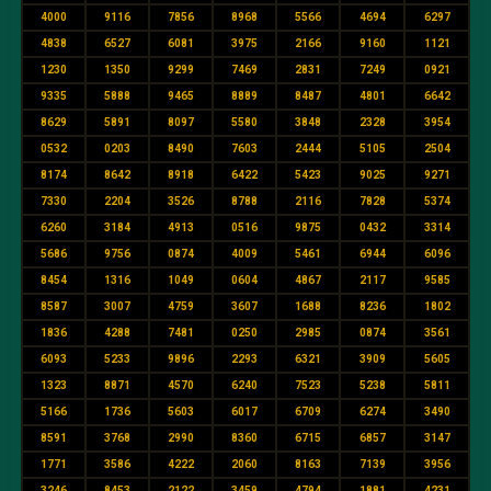
4000
9116
7856
8968
5566
4694
6297
4838
6527
6081
3975
2166
9160
1121
1230
1350
9299
7469
2831
7249
0921
9335
5888
9465
8889
8487
4801
6642
8629
5891
8097
5580
3848
2328
3954
0532
0203
8490
7603
2444
5105
2504
8174
8642
8918
6422
5423
9025
9271
7330
2204
3526
8788
2116
7828
5374
6260
3184
4913
0516
9875
0432
3314
5686
9756
0874
4009
5461
6944
6096
8454
1316
1049
0604
4867
2117
9585
8587
3007
4759
3607
1688
8236
1802
1836
4288
7481
0250
2985
0874
3561
6093
5233
9896
2293
6321
3909
5605
1323
8871
4570
6240
7523
5238
5811
5166
1736
5603
6017
6709
6274
3490
8591
3768
2990
8360
6715
6857
3147
1771
3586
4222
2060
8163
7139
3956
3246
8453
2122
3459
4794
1881
4231