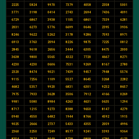
2225
5824
9970
7379
4058
2358
5001
3771
3198
0414
2743
2694
7436
4091
6729
6867
3938
1105
6861
7339
6281
2031
6273
5776
6699
0646
2395
3936
8246
9622
5262
3178
9286
7593
8971
6913
3763
2094
8226
9875
7225
0812
2845
9618
2656
3444
6305
8475
2000
3638
9800
5565
4322
7720
4667
8271
4230
4230
0606
7531
9269
8167
2780
2320
8474
9021
7439
9457
7948
5574
9115
7256
1109
5527
8645
3268
2282
4682
5357
9920
6831
6301
9232
8657
7975
7933
3628
3506
7912
4166
0269
9981
5080
8984
4263
4631
0635
1294
8717
1215
9273
8388
9650
8147
4279
0940
4550
6482
1944
8766
4592
1915
9025
2666
2737
5433
4355
2059
4996
2360
3250
7249
8577
9241
3393
9364
8354
2974
9049
9738
0809
4790
4123