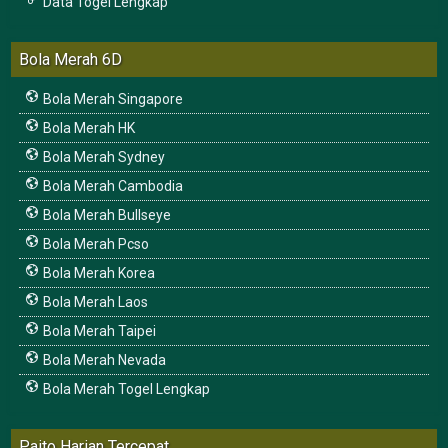
Data Togel Lengkap
Bola Merah 6D
Bola Merah Singapore
Bola Merah HK
Bola Merah Sydney
Bola Merah Cambodia
Bola Merah Bullseye
Bola Merah Pcso
Bola Merah Korea
Bola Merah Laos
Bola Merah Taipei
Bola Merah Nevada
Bola Merah Togel Lengkap
Paito Harian Tercepat