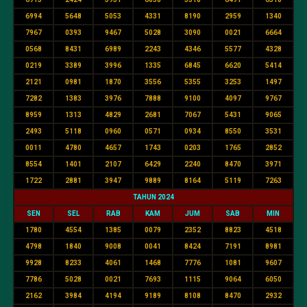
6994
5648
5053
4331
8190
2959
1340
7967
0393
9467
5028
3090
0021
6664
0568
8431
6989
2243
4346
5577
4328
0219
3389
3996
1335
6845
6620
5414
2121
0981
1870
3556
5355
3253
1497
7282
1383
3976
7888
9100
4097
9767
8959
1313
4829
2681
7067
5431
9065
2493
5118
0960
0571
0934
8550
3531
0011
4780
4657
1743
0203
1765
2852
8554
1401
2107
6429
2240
8470
3971
1722
2881
3947
9889
8164
5119
7263
TAHUN 2024
SEN
SEL
RAB
KAM
JUM
SAB
MIN
1780
4554
1385
0079
2352
8823
4518
4798
1840
9008
0041
8424
7191
8981
9928
8233
4061
1468
7776
1081
9607
7786
5028
0021
7693
1115
9064
6050
2162
3984
4194
9189
8108
8470
2932