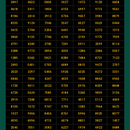
3897
4632
5800
3027
1472
9120
6658
4618
3411
1806
6150
6997
9713
9561
8186
2414
2912
0736
9657
3983
8879
8335
9124
7346
3547
6527
0623
0444
3615
3744
3256
6441
9940
5272
1313
3860
9135
7746
6743
2193
9775
7939
4791
4240
2745
7241
0911
2599
8114
3288
9772
3894
4355
1286
2286
5057
1285
5365
5821
8280
7484
8721
7122
2493
5401
5703
6089
0815
9473
2707
2023
2297
5406
5926
6325
8272
3331
5846
7300
4247
4033
1008
8842
0963
1720
9011
6322
9735
0976
8209
8848
6720
5624
7585
4184
3260
9830
3136
2919
7248
0812
7711
4017
5112
4459
8100
1072
9747
3790
1383
7964
6673
1927
9906
8456
8761
0996
8925
8077
4593
6996
4713
6074
8851
3827
1457
2545
7551
3582
6227
1974
6922
0688