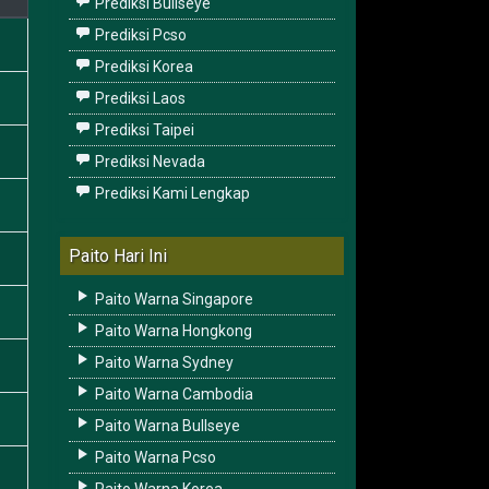
Prediksi Bullseye
Prediksi Pcso
Prediksi Korea
Prediksi Laos
Prediksi Taipei
Prediksi Nevada
Prediksi Kami Lengkap
Paito Hari Ini
Paito Warna Singapore
Paito Warna Hongkong
Paito Warna Sydney
Paito Warna Cambodia
Paito Warna Bullseye
Paito Warna Pcso
Paito Warna Korea