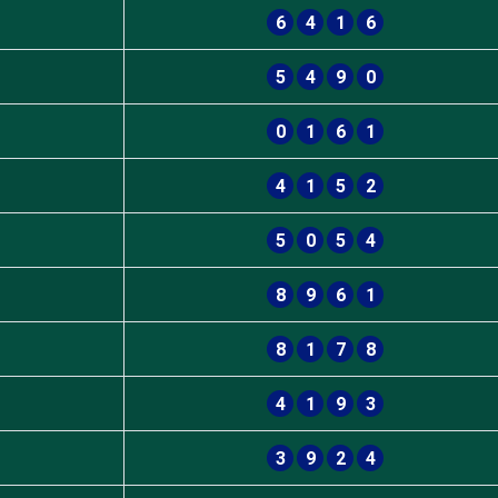
6
4
1
6
5
4
9
0
0
1
6
1
4
1
5
2
5
0
5
4
8
9
6
1
8
1
7
8
4
1
9
3
3
9
2
4