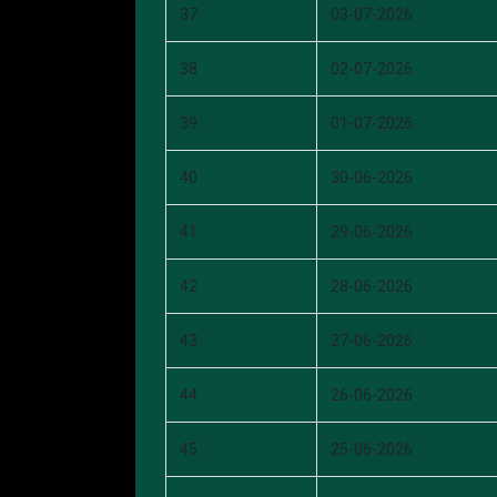
37
03-07-2026
38
02-07-2026
39
01-07-2026
40
30-06-2026
41
29-06-2026
42
28-06-2026
43
27-06-2026
44
26-06-2026
45
25-06-2026