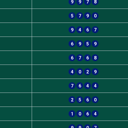
9
9
7
8
5
7
9
0
9
4
6
7
6
9
5
9
6
7
6
8
4
0
2
9
7
6
4
4
2
5
6
0
1
0
6
4
9
9
0
7