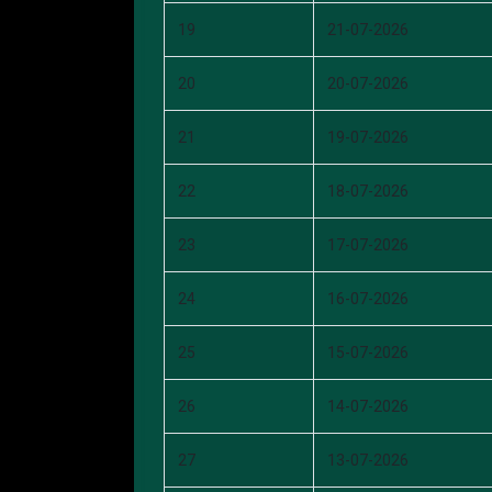
19
21-07-2026
20
20-07-2026
21
19-07-2026
22
18-07-2026
23
17-07-2026
24
16-07-2026
25
15-07-2026
26
14-07-2026
27
13-07-2026