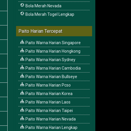
Bola Merah Nevada
Bola Merah Togel Lengkap
Paito Harian Tercepat
Paito Warna Harian Singapore
Paito Warna Harian Hongkong
Paito Warna Harian Sydney
Paito Warna Harian Cambodia
Paito Warna Harian Bullseye
Paito Warna Harian Pcso
Paito Warna Harian Korea
Paito Warna Harian Laos
Paito Warna Harian Taipei
Paito Warna Harian Nevada
Paito Warna Harian Lengkap