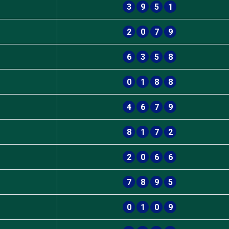
3
9
5
1
2
0
7
9
6
3
5
8
0
1
8
8
4
6
7
9
8
1
7
2
2
0
6
6
7
8
9
5
0
1
0
9