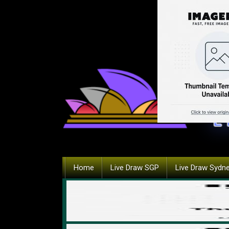
Home
Live Draw SGP
Live Draw Sydn