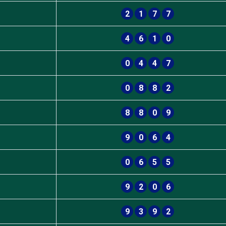
2
1
7
7
4
6
1
0
0
4
4
7
0
8
8
2
8
8
0
9
9
0
6
4
0
6
5
5
9
2
0
6
9
3
9
2