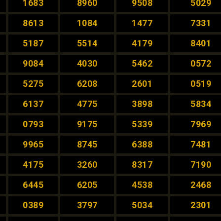
1683
8960
9508
5029
8613
1084
1477
7331
5187
5514
4179
8401
9084
4030
5462
0572
5275
6208
2601
0519
6137
4775
3898
5834
0793
9175
5339
7969
9965
8745
6388
7481
4175
3260
8317
7190
6445
6205
4538
2468
0389
3797
5034
2301