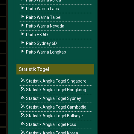
Paito Warna Laos
Paito Warna Taipei
Paito Warna Nevada
Paito HK 6D
Paito Sydney 6D
Paito Warna Lengkap
Statistik Togel
Statistik Angka Togel Singapore
Statistik Angka Togel Hongkong
Statistik Angka Togel Sydney
Statistik Angka Togel Cambodia
Statistik Angka Togel Bullseye
Statistik Angka Togel Pcso
Statistik Angka Togel Korea