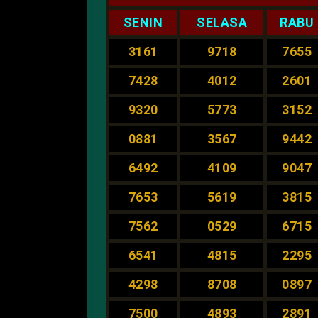
SENIN
SELASA
RABU
3161
9718
7655
7428
4012
2601
9320
5773
3152
0881
3567
9442
6492
4109
9047
7653
5619
3815
7562
0529
6715
6541
4815
2295
4298
8708
0897
7500
4893
2891