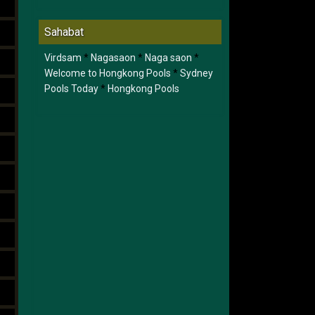
Sahabat
Virdsam
*
Nagasaon
*
Naga saon
*
Welcome to Hongkong Pools
*
Sydney
Pools Today
*
Hongkong Pools