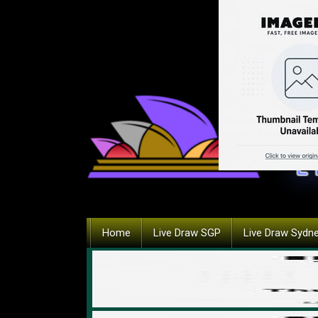
Home
Live Draw SGP
Live Draw Sydn