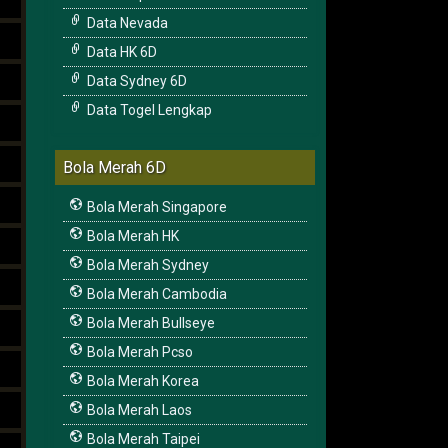
Data Nevada
Data HK 6D
Data Sydney 6D
Data Togel Lengkap
Bola Merah 6D
Bola Merah Singapore
Bola Merah HK
Bola Merah Sydney
Bola Merah Cambodia
Bola Merah Bullseye
Bola Merah Pcso
Bola Merah Korea
Bola Merah Laos
Bola Merah Taipei