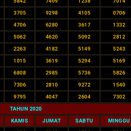
5842
7409
1238
7014
3705
9298
4105
0706
4706
6280
3617
1332
5062
4620
5092
2812
2263
4182
5149
5243
1015
3619
5294
5169
6808
2985
5736
5826
7306
2810
9272
1540
9795
4047
2604
7302
TAHUN 2020
KAMIS
JUMAT
SABTU
MINGGU