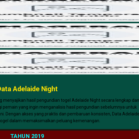
Data Adelaide Night
 menyajikan hasil pengundian togel Adelaide Night secara lengkap da
gi pemain yang ingin menganalisis hasil pengundian sebelumnya untuk
 ini. Dengan akses yang praktis dan pembaruan konsisten, Data Adelaid
r togel dalam memaksimalkan peluang kemenangan.
TAHUN 2019