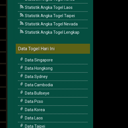
Statistik Angka Togel Laos
Statistik Angka Togel Taipei
Statistik Angka Togel Nevada
Statistik Angka Togel Lengkap
Data Togel Hari Ini
Data Singapore
Data Hongkong
Data Sydney
Data Cambodia
Data Bullseye
Data Pcso
Data Korea
Data Laos
Data Taipei