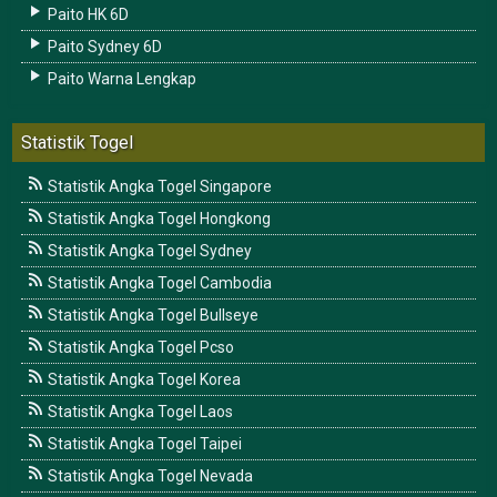
Paito HK 6D
Paito Sydney 6D
Paito Warna Lengkap
Statistik Togel
Statistik Angka Togel Singapore
Statistik Angka Togel Hongkong
Statistik Angka Togel Sydney
Statistik Angka Togel Cambodia
Statistik Angka Togel Bullseye
Statistik Angka Togel Pcso
Statistik Angka Togel Korea
Statistik Angka Togel Laos
Statistik Angka Togel Taipei
Statistik Angka Togel Nevada