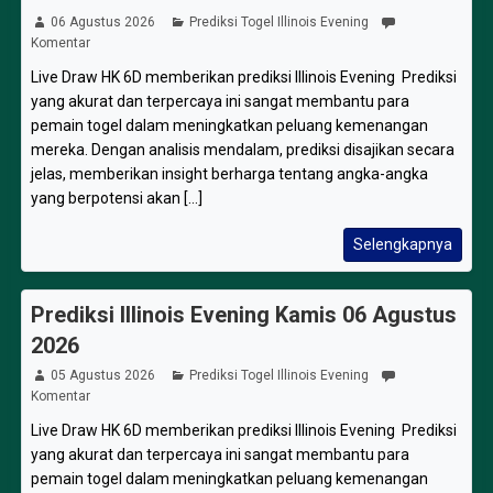
06 Agustus 2026
Prediksi Togel Illinois Evening
Komentar
Live Draw HK 6D memberikan prediksi Illinois Evening Prediksi
yang akurat dan terpercaya ini sangat membantu para
pemain togel dalam meningkatkan peluang kemenangan
mereka. Dengan analisis mendalam, prediksi disajikan secara
jelas, memberikan insight berharga tentang angka-angka
yang berpotensi akan [...]
Selengkapnya
Prediksi Illinois Evening Kamis 06 Agustus
2026
05 Agustus 2026
Prediksi Togel Illinois Evening
Komentar
Live Draw HK 6D memberikan prediksi Illinois Evening Prediksi
yang akurat dan terpercaya ini sangat membantu para
pemain togel dalam meningkatkan peluang kemenangan