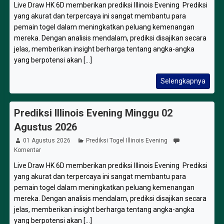
Live Draw HK 6D memberikan prediksi Illinois Evening Prediksi
yang akurat dan terpercaya ini sangat membantu para
pemain togel dalam meningkatkan peluang kemenangan
mereka. Dengan analisis mendalam, prediksi disajikan secara
jelas, memberikan insight berharga tentang angka-angka
yang berpotensi akan [...]
Selengkapnya
Prediksi Illinois Evening Minggu 02
Agustus 2026
01 Agustus 2026
Prediksi Togel Illinois Evening
Komentar
Live Draw HK 6D memberikan prediksi Illinois Evening Prediksi
yang akurat dan terpercaya ini sangat membantu para
pemain togel dalam meningkatkan peluang kemenangan
mereka. Dengan analisis mendalam, prediksi disajikan secara
jelas, memberikan insight berharga tentang angka-angka
yang berpotensi akan [...]