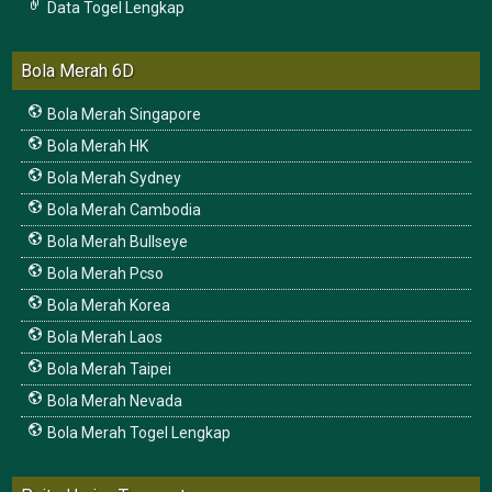
Data Togel Lengkap
Bola Merah 6D
Bola Merah Singapore
Bola Merah HK
Bola Merah Sydney
Bola Merah Cambodia
Bola Merah Bullseye
Bola Merah Pcso
Bola Merah Korea
Bola Merah Laos
Bola Merah Taipei
Bola Merah Nevada
Bola Merah Togel Lengkap