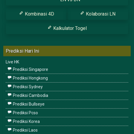
Kombinasi 4D
Kolaborasi LN
Kalkulator Togel
Prediksi Hari Ini
Live HK
Prediksi Singapore
Prediksi Hongkong
Prediksi Sydney
Prediksi Cambodia
Prediksi Bullseye
Prediksi Pcso
Prediksi Korea
Prediksi Laos