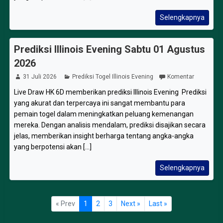
Selengkapnya
Prediksi Illinois Evening Sabtu 01 Agustus
2026
31 Juli 2026
Prediksi Togel Illinois Evening
Komentar
Live Draw HK 6D memberikan prediksi Illinois Evening Prediksi
yang akurat dan terpercaya ini sangat membantu para
pemain togel dalam meningkatkan peluang kemenangan
mereka. Dengan analisis mendalam, prediksi disajikan secara
jelas, memberikan insight berharga tentang angka-angka
yang berpotensi akan [...]
Selengkapnya
« Prev
1
2
3
Next »
Last »