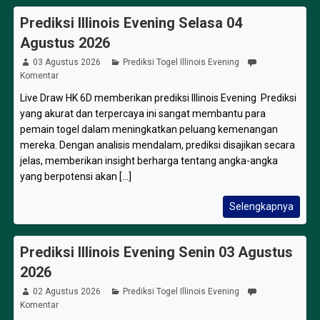
Prediksi Illinois Evening Selasa 04
Agustus 2026
03 Agustus 2026
Prediksi Togel Illinois Evening
Komentar
Live Draw HK 6D memberikan prediksi Illinois Evening Prediksi
yang akurat dan terpercaya ini sangat membantu para
pemain togel dalam meningkatkan peluang kemenangan
mereka. Dengan analisis mendalam, prediksi disajikan secara
jelas, memberikan insight berharga tentang angka-angka
yang berpotensi akan [...]
Selengkapnya
Prediksi Illinois Evening Senin 03 Agustus
2026
02 Agustus 2026
Prediksi Togel Illinois Evening
Komentar