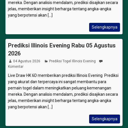
mereka. Dengan analisis mendalam, prediksi disajikan secara
jelas, memberikan insight berharga tentang angka-angka
yang berpotensi akan [...]
Selengkapnya
Prediksi Illinois Evening Rabu 05 Agustus
2026
04 Agustus 2026
Prediksi Togel Illinois Evening
Komentar
Live Draw HK 6D memberikan prediksi Illinois Evening Prediksi
yang akurat dan terpercaya ini sangat membantu para
pemain togel dalam meningkatkan peluang kemenangan
mereka. Dengan analisis mendalam, prediksi disajikan secara
jelas, memberikan insight berharga tentang angka-angka
yang berpotensi akan [...]
Selengkapnya